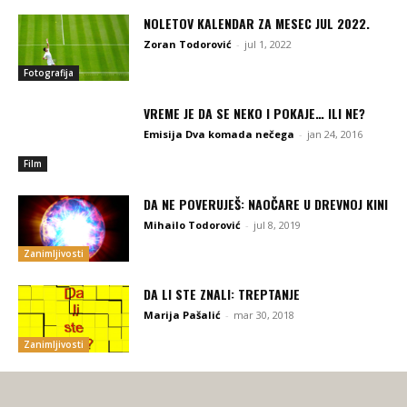
NOLETOV KALENDAR ZA MESEC JUL 2022.
Zoran Todorović
-
jul 1, 2022
Fotografija
VREME JE DA SE NEKO I POKAJE… ILI NE?
Emisija Dva komada nečega
-
jan 24, 2016
Film
DA NE POVERUJEŠ: NAOČARE U DREVNOJ KINI
Mihailo Todorović
-
jul 8, 2019
Zanimljivosti
DA LI STE ZNALI: TREPTANJE
Marija Pašalić
-
mar 30, 2018
Zanimljivosti