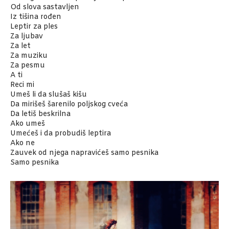
Od slova sastavljen
Iz tišina rođen
Leptir za ples
Za ljubav
Za let
Za muziku
Za pesmu
A ti
Reci mi
Umeš li da slušaš kišu
Da mirišeš šarenilo poljskog cveća
Da letiš beskrilna
Ako umeš
Umećeš i da probudiš leptira
Ako ne
Zauvek od njega napravićeš samo pesnika
Samo pesnika