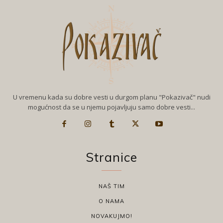
U vremenu kada su dobre vesti u durgom planu "Pokazivač" nudi
mogućnost da se u njemu pojavljuju samo dobre vesti...
Stranice
NAŠ TIM
O NAMA
NOVAKUJMO!