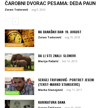
ČAROBNI DVORAC PESAMA: DEDA PAUN
Zoran Todorović
-
avg 9, 2026
NA DANAŠNJI DAN: 19. AVGUST
Zoran Todorović
-
avg 19, 2018
Zanimljivosti
DA LI STE ZNALI: SLONOVI
Marija Pašalić
-
feb 12, 2015
Zanimljivosti
SERGEJ TRIFUNOVIĆ- PORTRET JESENI
(TEKST-MARKO STANOJEVIC)
Marko Stanojević
-
maj 11, 2017
Mesečina
KARIKATURA DANA
Goran Ćeličanin
-
mar 10, 2019