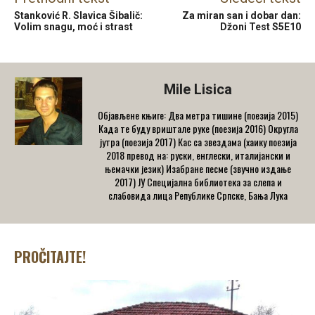
Stanković R. Slavica Šibalič:
Za miran san i dobar dan:
Volim snagu, moć i strast
Džoni Test S5E10
Mile Lisica
Објављене књиге: Два метра тишине (поезија 2015)
Када те буду вриштале руке (поезија 2016) Округла
јутра (поезија 2017) Кас са звездама (хаику поезија
2018 превод на: руски, енглески, италијански и
њемачки језик) Изабране песме (звучно издање
2017) ЈУ Специјална библиотека за слепа и
слабовида лица Републике Српске, Бања Лука
PROČITAJTE!