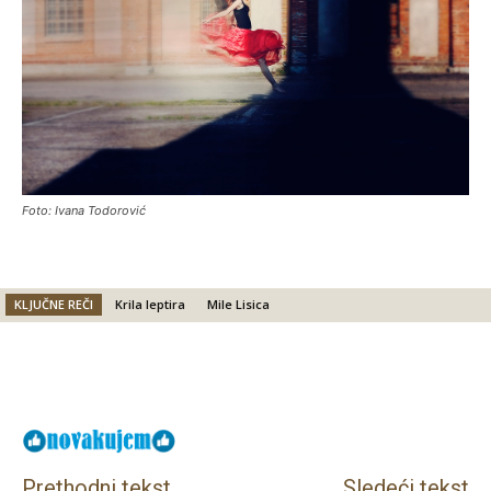
Foto: Ivana Todorović
KLJUČNE REČI
Krila leptira
Mile Lisica
Facebook
X
Email
Prethodni tekst
Sledeći tekst