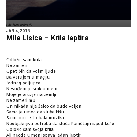
Foto: Ivana Todorović
JAN 4, 2018
Mile Lisica – Krila leptira
Odložio sam krila
Ne zameri
Opet bih da volim ljude
Da verujem u magiju
Jednog poljupca
Nesuđeni pesnik u meni
Moje je oružje na zemlji
Ne zameri mu
On nikada nije želeo da bude voljen
Samo je umeo da sluša kišu
Samo mu je trebala muzika
Neobjašnjiva potreba da sluša Ramštajn ispod kože
Odložio sam svoja krila
Ali negde u meni spava jedan leptir