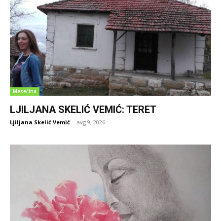
Mesečina
LJILJANA SKELIĆ VEMIĆ: TERET
Ljiljana Skelić Vemić
-
avg 9, 2026