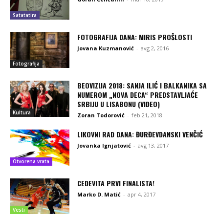
Satatatira
FOTOGRAFIJA DANA: MIRIS PROŠLOSTI
Jovana Kuzmanović
-
avg 2, 2016
Fotografija
BEOVIZIJA 2018: SANJA ILIĆ I BALKANIKA SA
NUMEROM „NOVA DECA“ PREDSTAVLJAĆE
SRBIJU U LISABONU (VIDEO)
Kultura
Zoran Todorović
-
feb 21, 2018
LIKOVNI RAD DANA: ĐURĐEVDANSKI VENČIĆ
Jovanka Ignjatović
-
avg 13, 2017
Otvorena vrata
CEDEVITA PRVI FINALISTA!
Marko D. Matić
-
apr 4, 2017
Vesti