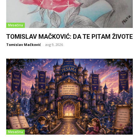
Mesečina
TOMISLAV MAČKOVIĆ: DA TE PITAM ŽIVOTE
Tomislav Mačković
-
avg 9, 2026
Mesečina