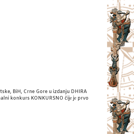
vatske, BiH, Crne Gore u izdanju DHIRA
onalni konkurs KONKURSNO čijе jе prvo