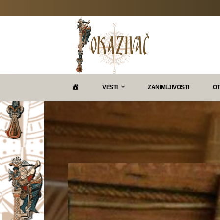
P
VESTI
ZANIMLJIVOSTI
OT
O
K
A
Z