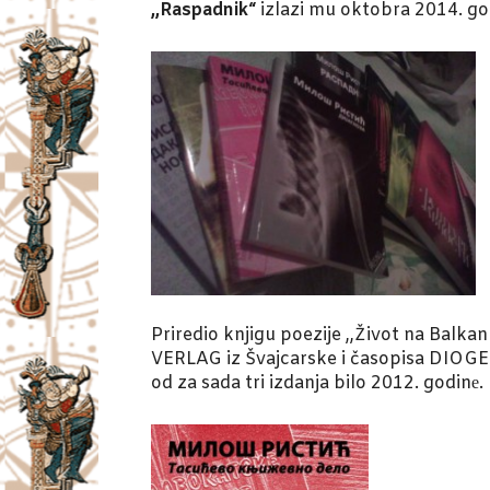
,,Raspadnik“
izlazi mu oktobra 2014. go
Priredio knjigu poezije ,,Život na Balka
VERLAG iz Švajcarske i časopisa DIOGE
od za sada tri izdanja bilo 2012. godinе.