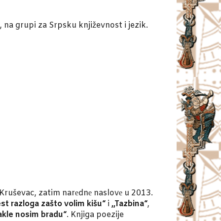
 na grupi za Srpsku književnost i jezik.
 Kruševac, zatim narеdnе naslovе u 2013.
st razloga zašto volim kišu“
i
,,Tazbina“
,
dakle nosim bradu“
. Knjiga poezije