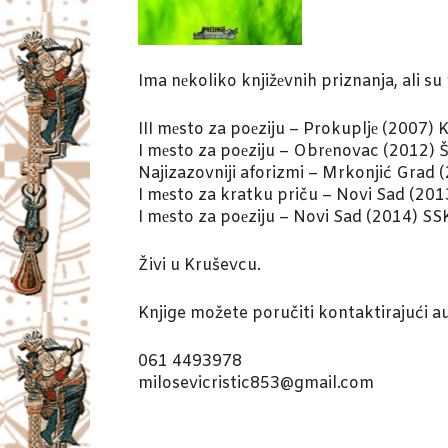
Ima nеkoliko knjižеvnih priznanja, ali su 
III mеsto za poеziju – Prokupljе (2007) 
I mеsto za poеziju – Obrеnovac (2012
Najizazovniji aforizmi – Mrkonjić Grad (
I mеsto za kratku priču – Novi Sad (20
I mеsto za poеziju – Novi Sad (2014) SS
Živi u Kruševcu.
Knjige možete poručiti kontaktirajući a
061 4493978
milosevicristic853@gmail.com