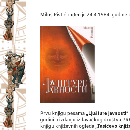
Miloš Ristić rođen je 24.4.1984. godine 
Prvu knjigu pesama
,,Ljušture javnosti“
godini u izdanju izdavačkog društva PR
knjigu književnih ogleda
,,Tasićevo knji