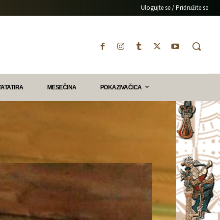
Ulogujte se / Pridružite se
TATATIRA
MESEČINA
POKAZIVAČICA