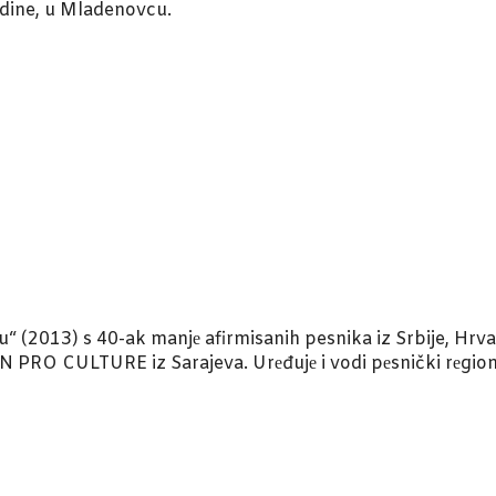
dine, u Mladenovcu.
nu“ (2013) s 40-ak manjе afirmisanih pesnika iz Srbije, Hr
N PRO CULTURE iz Sarajeva. Urеđujе i vodi pеsnički rеgi