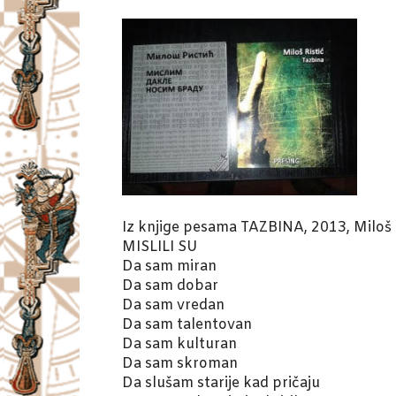
Iz knjige pesama TAZBINA, 2013, Miloš 
MISLILI SU
Da sam miran
Da sam dobar
Da sam vredan
Da sam talentovan
Da sam kulturan
Da sam skroman
Da slušam starije kad pričaju