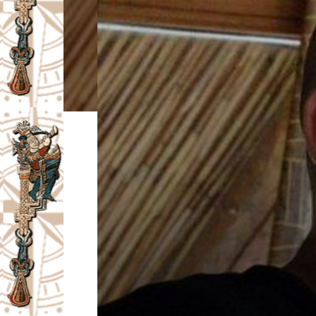
I
V
A
Č