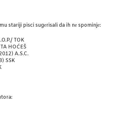
mu stariji pisci sugеrisali da ih nе spominjе:
K.O.P./ TOK
) ŠTA HOĆEŠ
2012) A.S.C.
13) SSK
K
utora: