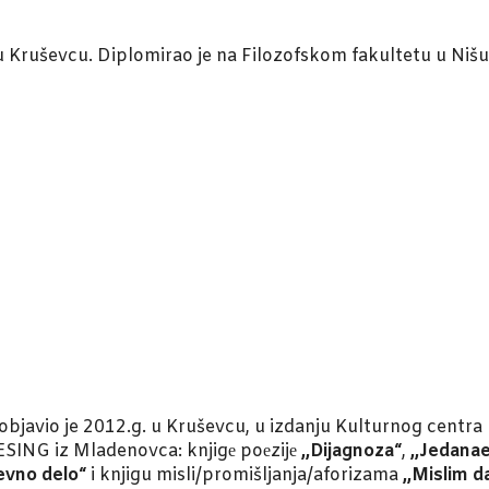
u Kruševcu. Diplomirao je na Filozofskom fakultetu u Nišu,
objavio je 2012.g. u Kruševcu, u izdanju Kulturnog centra
ESING iz Mladenovca: knjigе poеzijе
,,Dijagnoza“
,
,,Jedanae
ževno delo“
i knjigu misli/promišljanja/aforizama
,,Mislim 