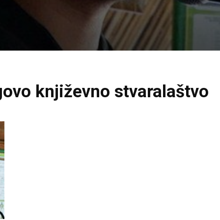
govo književno stvaralaštvo