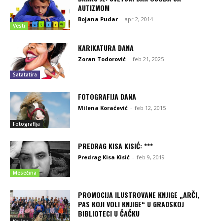
AUTIZMOM
Bojana Pudar
-
apr 2, 2014
Vesti
KARIKATURA DANA
Zoran Todorović
-
feb 21, 2025
Satatatira
FOTOGRAFIJA DANA
Milena Koraćević
-
feb 12, 2015
Fotografija
PREDRAG KISA KISIĆ: ***
Predrag Kisa Kisić
-
feb 9, 2019
Mesečina
PROMOCIJA ILUSTROVANE KNJIGE „ARČI,
PAS KOJI VOLI KNJIGE“ U GRADSKOJ
BIBLIOTECI U ČAČKU