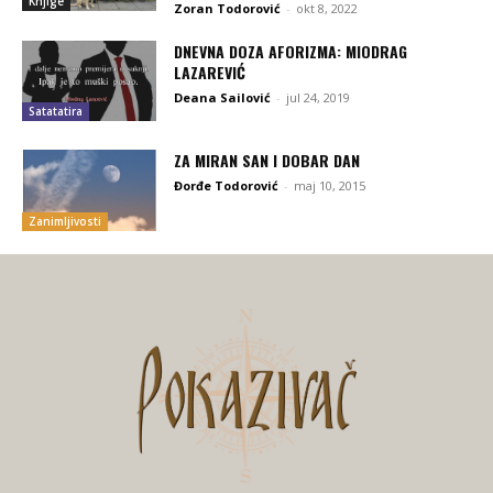
Knjige
Zoran Todorović
-
okt 8, 2022
DNEVNA DOZA AFORIZMA: MIODRAG
LAZAREVIĆ
Deana Sailović
-
jul 24, 2019
Satatatira
ZA MIRAN SAN I DOBAR DAN
Đorđe Todorović
-
maj 10, 2015
Zanimljivosti