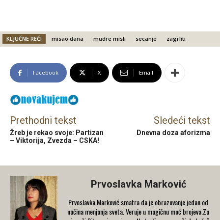
KLJUČNE REČI
misao dana
mudre misli
secanje
zagrliti
Facebook
X
Email
Prethodni tekst
Sledeći tekst
Žreb je rekao svoje: Partizan
Dnevna doza aforizma
– Viktorija, Zvezda – CSKA!
Prvoslavka Marković
Prvoslavka Marković smatra da je obrazovanje jedan od
načina menjanja sveta. Veruje u magičnu moć brojeva.Za