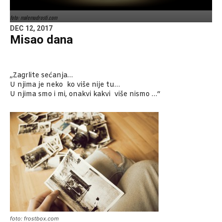
foto: malemudrosti.com
DEC 12, 2017
Misao dana
„Zagrlite sećanja…
U njima je neko ko više nije tu…
U njima smo i mi, onakvi kakvi više nismo …“
foto: frostbox.com