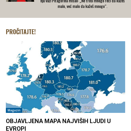
nju važi Pitagorina misao: „Ne troši mnogo reči da kažeš
malo, već malo da kažeš mnogo“.
PROČITAJTE!
Magazin
OBJAVLJENA MAPA NAJVIŠIH LJUDI U
EVROPI