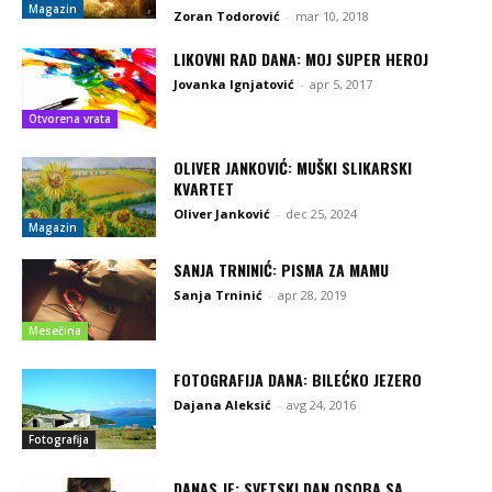
Magazin
Zoran Todorović
-
mar 10, 2018
LIKOVNI RAD DANA: MOJ SUPER HEROJ
Jovanka Ignjatović
-
apr 5, 2017
Otvorena vrata
OLIVER JANKOVIĆ: MUŠKI SLIKARSKI
KVARTET
Oliver Janković
-
dec 25, 2024
Magazin
SANJA TRNINIĆ: PISMA ZA MAMU
Sanja Trninić
-
apr 28, 2019
Mesečina
FOTOGRAFIJA DANA: BILEĆKO JEZERO
Dajana Aleksić
-
avg 24, 2016
Fotografija
DANAS JE: SVETSKI DAN OSOBA SA