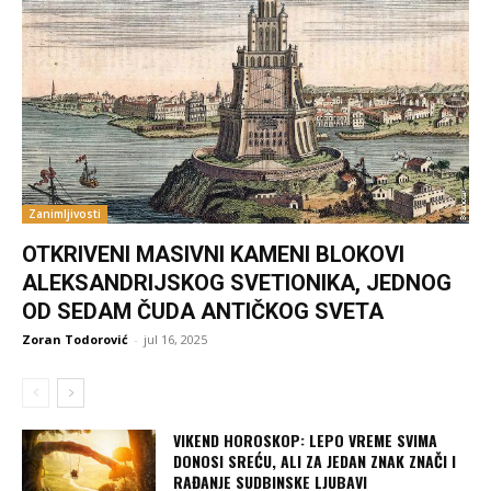
Zanimljivosti
OTKRIVENI MASIVNI KAMENI BLOKOVI
ALEKSANDRIJSKOG SVETIONIKA, JEDNOG
OD SEDAM ČUDA ANTIČKOG SVETA
Zoran Todorović
-
jul 16, 2025
VIKEND HOROSKOP: LEPO VREME SVIMA
DONOSI SREĆU, ALI ZA JEDAN ZNAK ZNAČI I
RAĐANJE SUDBINSKE LJUBAVI