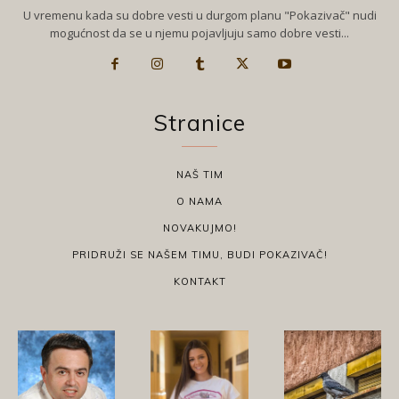
U vremenu kada su dobre vesti u durgom planu "Pokazivač" nudi
mogućnost da se u njemu pojavljuju samo dobre vesti...
Stranice
NAŠ TIM
O NAMA
NOVAKUJMO!
PRIDRUŽI SE NAŠEM TIMU, BUDI POKAZIVAČ!
KONTAKT