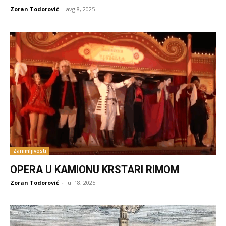
Zoran Todorović
-
avg 8, 2025
Zanimljivosti
OPERA U KAMIONU KRSTARI RIMOM
Zoran Todorović
-
jul 18, 2025