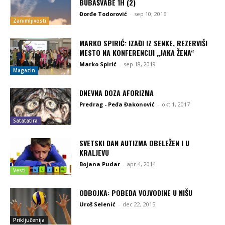
BUBAŠVABE 1H (2)
Đorđe Todorović
-
sep 10, 2016
Zanimljivosti
MARKO SPIRIĆ: IZAĐI IZ SENKE, REZERVIŠI
MESTO NA KONFERENCIJI „JAKA ŽENA“
Marko Spirić
-
sep 18, 2019
Magazin
DNEVNA DOZA AFORIZMA
Predrag - Peđa Đakonović
-
okt 1, 2017
Satatatira
SVETSKI DAN AUTIZMA OBELEŽEN I U
KRALJEVU
Bojana Pudar
-
apr 4, 2014
Vesti
ODBOJKA: POBEDA VOJVODINE U NIŠU
Uroš Selenić
-
dec 22, 2015
Priključenija