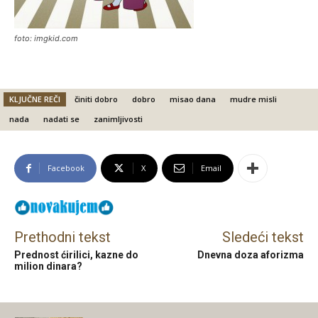
foto: imgkid.com
KLJUČNE REČI
činiti dobro
dobro
misao dana
mudre misli
nada
nadati se
zanimljivosti
Facebook
X
Email
Prethodni tekst
Sledeći tekst
Prednost ćirilici, kazne do
Dnevna doza aforizma
milion dinara?