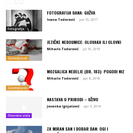
FOTOGRAFIJA DANA: GUŽVA
Ivana Todorović
-
jun 10, 2017
Fotografija
JEZIČKE NEDOUMICE: OLOVAKA ILI OLOVKI
Mihailo Todorović
-
jul 10, 2019
Zanimljivosti
MOZGALICA NEDELJE (BR. 183): POGODI NIZ
Mihailo Todorović
-
apr 8, 2018
Zanimljivosti
NASTAVA U PRIRODI – UŽIVO
Jovanka Ignjatović
-
apr 3, 2014
Otvorena vrata
ZA MIRAN SAN I DOBAR DAN: OGI I