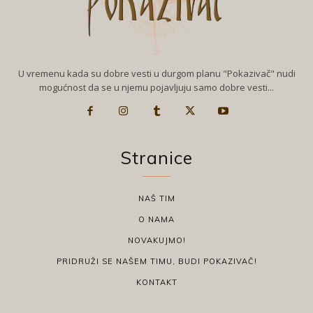
U vremenu kada su dobre vesti u durgom planu "Pokazivač" nudi
mogućnost da se u njemu pojavljuju samo dobre vesti...
Stranice
NAŠ TIM
O NAMA
NOVAKUJMO!
PRIDRUŽI SE NAŠEM TIMU, BUDI POKAZIVAČ!
KONTAKT