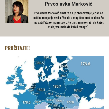
Prvoslavka Marković
Prvoslavka Marković smatra da je obrazovanje jedan od
načina menjanja sveta. Veruje u magičnu moć brojeva.Za
nju važi Pitagorina misao: „Ne troši mnogo reči da kažeš
malo, već malo da kažeš mnogo“.
PROČITAJTE!