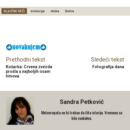
KLJUČNE REČI
evolucija
stoka
živina
Facebook
X
Email
Prethodni tekst
Sledeći tekst
Košarka: Crvena zvezda
Fotografija dana
prošla u najboljih osam
timova
Sandra Petković
Meteoropata ne bi trebao da čita istoriju. Vremena su
bila svakakva.