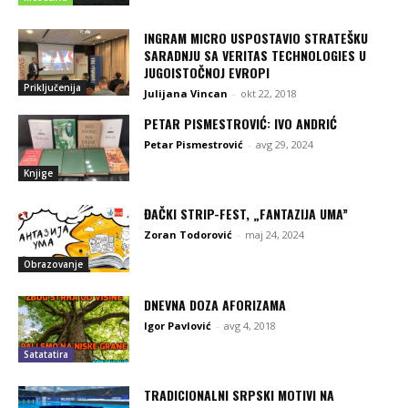
INGRAM MICRO USPOSTAVIO STRATEŠKU
SARADNJU SA VERITAS TECHNOLOGIES U
JUGOISTOČNOJ EVROPI
Priključenija
Julijana Vincan
-
okt 22, 2018
PETAR PISMESTROVIĆ: IVO ANDRIĆ
Petar Pismestrović
-
avg 29, 2024
Knjige
ĐAČKI STRIP-FEST, „FANTAZIJA UMA”
Zoran Todorović
-
maj 24, 2024
Obrazovanje
DNEVNA DOZA AFORIZAMA
Igor Pavlović
-
avg 4, 2018
Satatatira
TRADICIONALNI SRPSKI MOTIVI NA