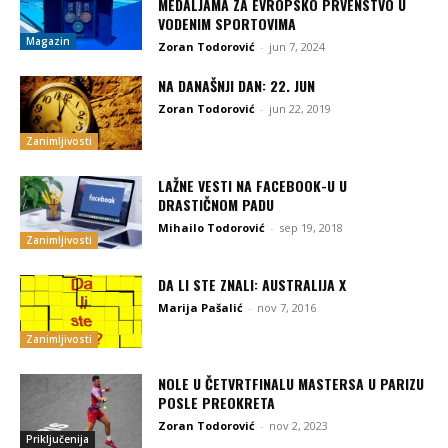
MEDALJAMA ZA EVROPSKO PRVENSTVO U
VODENIM SPORTOVIMA
Magazin
Zoran Todorović
-
jun 7, 2024
NA DANAŠNJI DAN: 22. JUN
Zoran Todorović
-
jun 22, 2019
Zanimljivosti
LAŽNE VESTI NA FACEBOOK-U U
DRASTIČNOM PADU
Mihailo Todorović
-
sep 19, 2018
Zanimljivosti
DA LI STE ZNALI: AUSTRALIJA X
Marija Pašalić
-
nov 7, 2016
Zanimljivosti
NOLE U ČETVRTFINALU MASTERSA U PARIZU
POSLE PREOKRETA
Zoran Todorović
-
nov 2, 2023
Priključenija