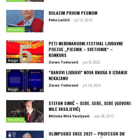
DOLAZIM PRVOM PESMOM
Peko Laličić
-
jul 12, 2016
Mesečina
PETI MEĐUNARODNI FESTIVAL LJUBAVNE
POEZIJE „PJESNIK – SVETIONIK“ –
KONKURS
Knjige
Zoran Todorović
-
jun 8, 2022
“DAROVI LJUBAVI” NOVA KNJIGA U IZDANJU
NEKAZANO
Zoran Todorović
-
jul 14, 2023
Knjige
STEFAN SIMIĆ – SEBE. SEBE, SEBE (GOVORI:
MILE VASILJEVIĆ)
Milinko Mile Vasiljević
-
sep 18, 2017
Mesečina
OLIMPIJSKO SRCE 2021 – PROFESOR DR