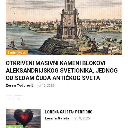
Zanimljivosti
OTKRIVENI MASIVNI KAMENI BLOKOVI
ALEKSANDRIJSKOG SVETIONIKA, JEDNOG
OD SEDAM ČUDA ANTIČKOG SVETA
Zoran Todorović
-
jul 16, 2025
LORENA GALETA: PERFIDNO
Lorena Galeta
-
feb 8, 2025
Mesečina