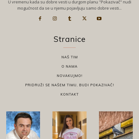
U vremenu kada su dobre vesti u durgom planu "Pokazivač" nudi
mogućnost da se u njemu pojavljuju samo dobre vesti...
Stranice
NAŠ TIM
O NAMA
NOVAKUJMO!
PRIDRUŽI SE NAŠEM TIMU, BUDI POKAZIVAČ!
KONTAKT