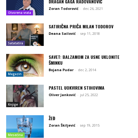
DRAGAN GAGA RADOVANOVIĆ
Zoran Todorović
-
dec 26, 2021
Otvorena vrata
SATIRIČNA PRIČA MILAN TODOROV
Deana Sailović
-
sep 11, 2018
Satatatira
SAVET: BALZAMOM ZA USNE UKLONITE
ŠMINKU
Bojana Pudar
-
dec 2, 2014
Magazin
PASTEL UOKVIREN STIHOVIMA
Oliver Janković
-
jul 25, 2022
Knjige
ŽEĐ
Zoran Škiljević
-
sep 19, 2015
Mesečina