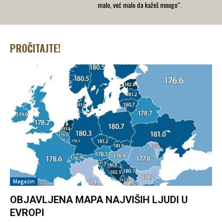
malo, već malo da kažeš mnogo“.
PROČITAJTE!
Magazin
OBJAVLJENA MAPA NAJVIŠIH LJUDI U
EVROPI