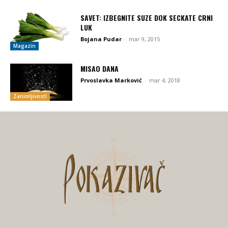
SAVET: IZBEGNITE SUZE DOK SECKATE CRNI
LUK
Bojana Pudar
-
mar 9, 2015
Magazin
MISAO DANA
Prvoslavka Marković
-
mar 4, 2018
Zanimljivosti