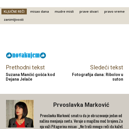
KLJUČNE REČI
misao dana
mudre misli
prave stvari
pravo vreme
zanimljivosti
Facebook
X
Email
Prethodni tekst
Sledeći tekst
Suzana Mančić gošća kod
Fotografija dana: Ribolov u
Dejana Jelače
suton
Prvoslavka Marković
Prvoslavka Marković smatra da je obrazovanje jedan od
načina menjanja sveta. Veruje u magičnu moć brojeva.Za
nju važi Pitagorina misao: „Ne troši mnogo reči da kažeš