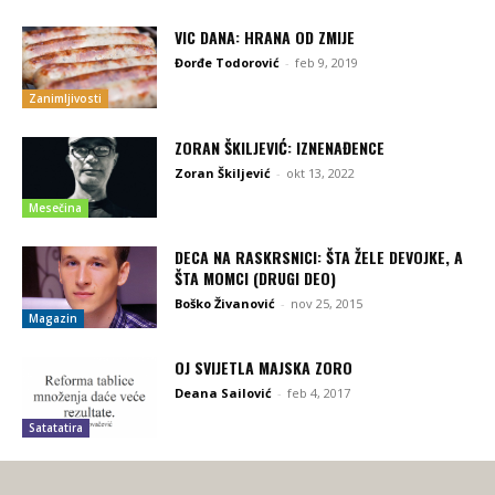
VIC DANA: HRANA OD ZMIJE
Đorđe Todorović
-
feb 9, 2019
Zanimljivosti
ZORAN ŠKILJEVIĆ: IZNENAĐENCE
Zoran Škiljević
-
okt 13, 2022
Mesečina
DECA NA RASKRSNICI: ŠTA ŽELE DEVOJKE, A
ŠTA MOMCI (DRUGI DEO)
Boško Živanović
-
nov 25, 2015
Magazin
OJ SVIJETLA MAJSKA ZORO
Deana Sailović
-
feb 4, 2017
Satatatira