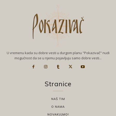
U vremenu kada su dobre vesti u durgom planu "Pokazivač" nudi
mogućnost da se u njemu pojavljuju samo dobre vesti...
Stranice
NAŠ TIM
O NAMA
NOVAKUJMO!