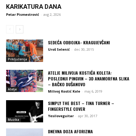
KARIKATURA DANA
Petar Pismestrović
-
avg 2, 2026
SEDEĆA ODBOJKA- KRAGUJEVČANI
Uroš Selenić
-
dec 30, 2015
Priključenija
ATELJE MILIVOJA KOSTIĆA KOLETA:
POSLEDNJI PINGVIN – 3D ANAMORFNA SLIKA
– BAČKO DUŠANOVO
Atelje
Milivoj Kostić Kole
-
maj 6, 2019
SIMPLY THE BEST – TINA TURNER –
FINGERSTYLE COVER
Yesiloveguitar
-
apr 30, 2017
Muzika
DNEVNA DOZA AFORIZMA