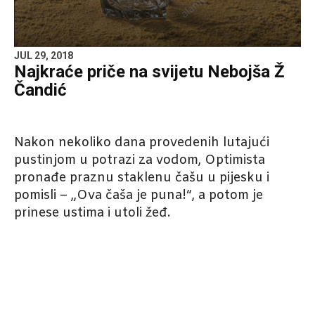
JUL 29, 2018
Najkraće priče na svijetu Nebojša Ž
Čandić
Nakon nekoliko dana provedenih lutajući
pustinjom u potrazi za vodom, Optimista
pronađe praznu staklenu čašu u pijesku i
pomisli – „Ova čaša je puna!“, a potom je
prinese ustima i utoli žeđ.
Facebook
X
Email