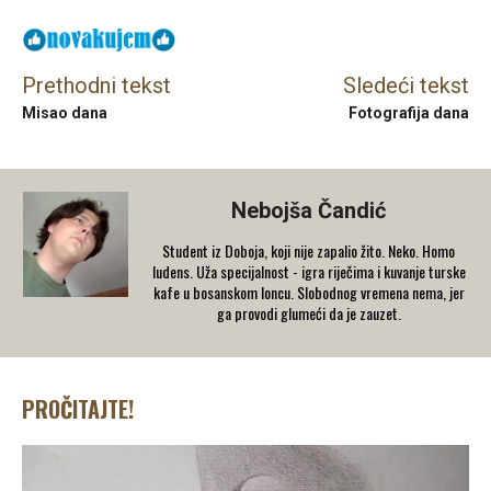
Prethodni tekst
Sledeći tekst
Misao dana
Fotografija dana
Nebojša Čandić
Student iz Doboja, koji nije zapalio žito. Neko. Homo
ludens. Uža specijalnost - igra riječima i kuvanje turske
kafe u bosanskom loncu. Slobodnog vremena nema, jer
ga provodi glumeći da je zauzet.
PROČITAJTE!