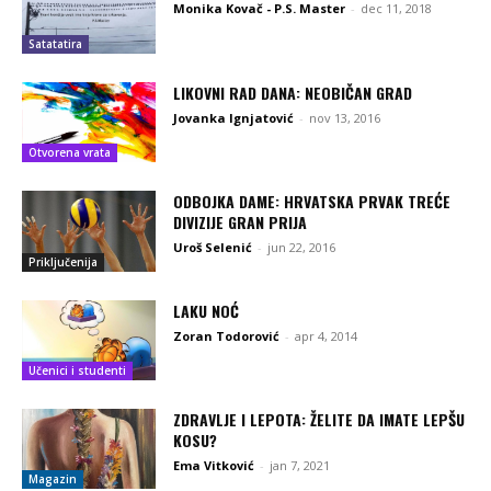
Monika Kovač - P.S. Master
-
dec 11, 2018
Satatatira
LIKOVNI RAD DANA: NEOBIČAN GRAD
Jovanka Ignjatović
-
nov 13, 2016
Otvorena vrata
ODBOJKA DAME: HRVATSKA PRVAK TREĆE
DIVIZIJE GRAN PRIJA
Uroš Selenić
-
jun 22, 2016
Priključenija
LAKU NOĆ
Zoran Todorović
-
apr 4, 2014
Učenici i studenti
ZDRAVLJE I LEPOTA: ŽELITE DA IMATE LEPŠU
KOSU?
Ema Vitković
-
jan 7, 2021
Magazin