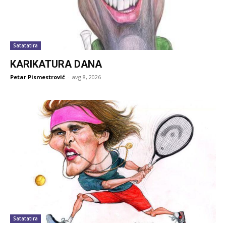
Satatatira
KARIKATURA DANA
Petar Pismestrović
-
avg 8, 2026
Satatatira