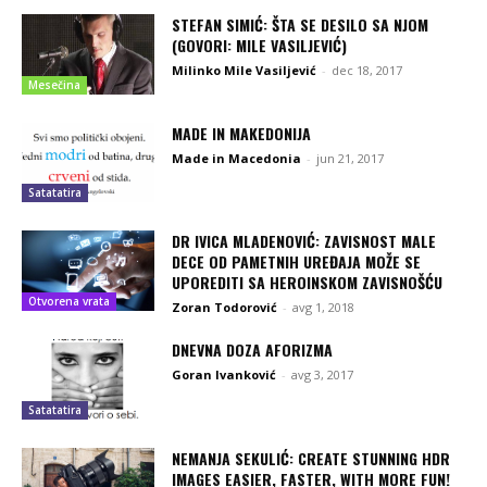
STEFAN SIMIĆ: ŠTA SE DESILO SA NJOM
(GOVORI: MILE VASILJEVIĆ)
Milinko Mile Vasiljević
-
dec 18, 2017
Mesečina
MADE IN MAKEDONIJA
Made in Macedonia
-
jun 21, 2017
Satatatira
DR IVICA MLADENOVIĆ: ZAVISNOST MALE
DECE OD PAMETNIH UREĐAJA MOŽE SE
UPOREDITI SA HEROINSKOM ZAVISNOŠĆU
Otvorena vrata
Zoran Todorović
-
avg 1, 2018
DNEVNA DOZA AFORIZMA
Goran Ivanković
-
avg 3, 2017
Satatatira
NEMANJA SEKULIĆ: CREATE STUNNING HDR
IMAGES EASIER, FASTER, WITH MORE FUN!