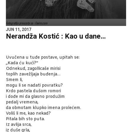
Fotografija preuzeta sa : Favim.com
JUN 11, 2017
Nerandža Kostić : Kao u dane…
Uvučena u tuđe postave, upitah se:
„Kada ću kući?“
Odnekud, zagollicaše mirisi
toplih zavežljaja buđenja…
Smem li,
mogu li se nadati povratku?
Krdo pastela dušom romori
i dođe mi da glasno produžim
pedalj vremena,
da obmotam klupko imena prolećem.
Voliš li me, kao nekad?
Pitala bih sto puta.
Iz avlija srca,
iz duše grla,