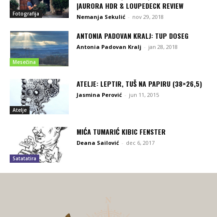
|AURORA HDR & LOUPEDECK REVIEW
Fotografija
Nemanja Sekulić
-
nov 29, 2018
ANTONIA PADOVAN KRALJ: TUP DOSEG
Antonia Padovan Kralj
-
jan 28, 2018
Mesečina
ATELJE: LEPTIR, TUŠ NA PAPIRU (38×26,5)
Jasmina Perović
-
jun 11, 2015
Atelje
MIĆA TUMARIĆ KIBIC FENSTER
Deana Sailović
-
dec 6, 2017
Satatatira