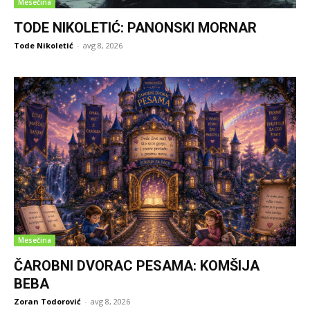
Mesečina
TODE NIKOLETIĆ: PANONSKI MORNAR
Tode Nikoletić
-
avg 8, 2026
Mesečina
ČAROBNI DVORAC PESAMA: KOMŠIJA
BEBA
Zoran Todorović
-
avg 8, 2026