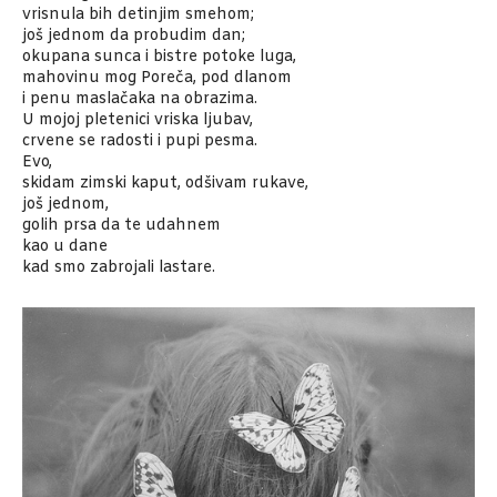
vrisnula bih detinjim smehom;
još jednom da probudim dan;
okupana sunca i bistre potoke luga,
mahovinu mog Poreča, pod dlanom
i penu maslačaka na obrazima.
U mojoj pletenici vriska ljubav,
crvene se radosti i pupi pesma.
Evo,
skidam zimski kaput, odšivam rukave,
još jednom,
golih prsa da te udahnem
kao u dane
kad smo zabrojali lastare.