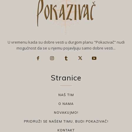
U vremenu kada su dobre vesti u durgom planu "Pokazivač" nudi
mogućnost da se u njemu pojavljuju samo dobre vesti...
Stranice
NAŠ TIM
O NAMA
NOVAKUJMO!
PRIDRUŽI SE NAŠEM TIMU, BUDI POKAZIVAČ!
KONTAKT