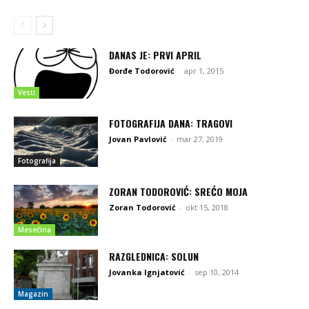
DANAS JE: PRVI APRIL
Đorđe Todorović
-
apr 1, 2015
Vesti
FOTOGRAFIJA DANA: TRAGOVI
Jovan Pavlović
-
mar 27, 2019
Fotografija
ZORAN TODOROVIĆ: SREĆO MOJA
Zoran Todorović
-
okt 15, 2018
Mesečina
RAZGLEDNICA: SOLUN
Jovanka Ignjatović
-
sep 10, 2014
Magazin