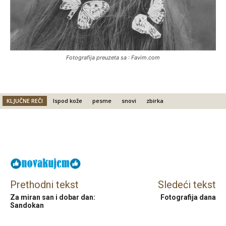
Fotografija preuzeta sa : Favim.com
KLJUČNE REČI
Ispod kože
pesme
snovi
zbirka
Facebook
X
Email
Prethodni tekst
Sledeći tekst
Za miran san i dobar dan:
Fotografija dana
Sandokan