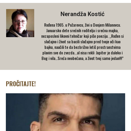
Nerandža Kostić
Rođena 1965. u Požarevcu, živi u Donjem Milanovcu.
Januarsko dete srećnih roditelja i srećna majka,
nezaposleni likovni tehničar koji piše poeziju. ,,Rođen si
slučajno i život su bacili slučajno pred tvoje oči kao
bajku, naučili te da bezbrižno letiš prostranstvima
plavim sve do zvezda...al nisu rekli: Jupiter je daleko i
Bog i vila…Sreća neobećana, a život tvoj samo jedan!!!”
PROČITAJTE!