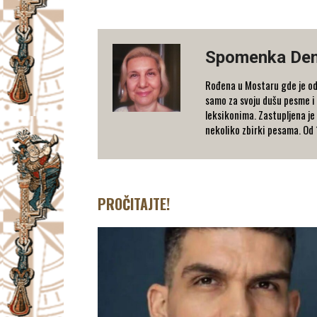
Spomenka De
Rođena u Mostaru gde je odr
samo za svoju dušu pesme i 
leksikonima. Zastupljena je 
nekoliko zbirki pesama. Od
PROČITAJTE!