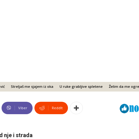
vić
Streljaš me sjajem iz oka
U ruke grabljive spletene
Želim da me ogrej
Viber
ReddIt
d nje i strada