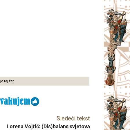
e taj žar
Sledeći tekst
Lorena Vojtić: (Dis)balans svjetova