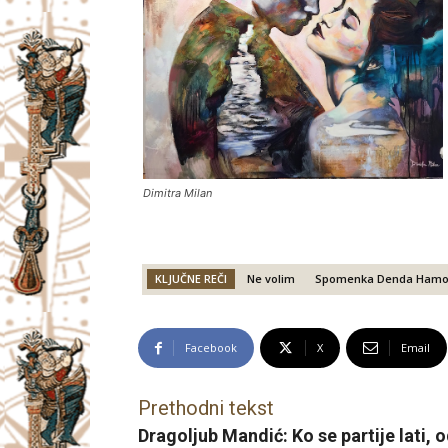
Dimitra Milan
KLJUČNE REČI
Ne volim
Spomenka Denda Hamo
Facebook
X
Email
Prethodni tekst
Dragoljub Mandić: Ko se partije lati, o