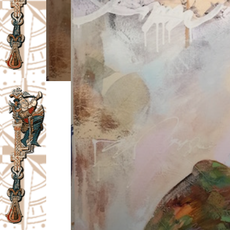
I
V
A
Č