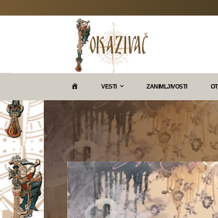
P
VESTI
ZANIMLJIVOSTI
OT
O
K
A
Z