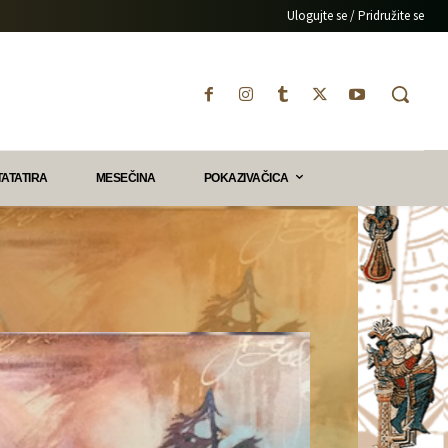
Ulogujte se / Pridružite se
TATATIRA
MESEČINA
POKAZIVAČICA