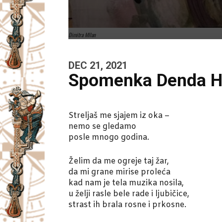
Dimitra MIlan
DEC 21, 2021
Spomenka Denda Ham
Streljaš me sjajem iz oka –
nemo se gledamo
posle mnogo godina.
Želim da me ogreje taj žar,
da mi grane mirise proleća
kad nam je tela muzika nosila,
u želji rasle bele rade i ljubičice,
strast ih brala rosne i prkosne.