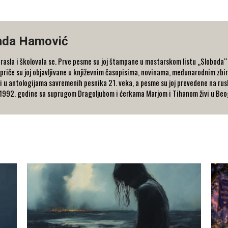
nda Hamović
asla i školovala se. Prve pesme su joj štampane u mostarskom listu „Sloboda“ j
priče su joj objavljivane u književnim časopisima, novinama, međunarodnim zbi
i u antologijama savremenih pesnika 21. veka, a pesme su joj prevedene na ruski
 1992. godine sa suprugom Dragoljubom i ćerkama Marjom i Tihanom živi u Beo