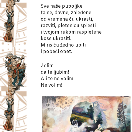
Sve naše pupoljke
tajne, davne, zaleđene
od vremena ću ukrasti,
razviti, pletenicu splesti
i tvojom rukom raspletene
kose ukrasiti.
Miris ću žedno upiti
i pobeći opet.
Želim –
da te ljubim!
Ali te ne volim!
Ne volim!