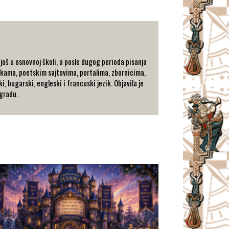
oš u osnovnoj školi, a posle dugog perioda pisanja
rkama, poetskim sajtovima, portalima, zbornicima,
, bugarski, engleski i francuski jezik. Objavila je
gradu.