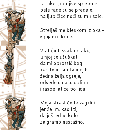
U ruke grabljive spletene
bele rade su se predale,
na ljubičice noći su mirisale.
Streljaš me bleskom iz oka –
ispijam iskrice.
Vratiću ti svaku zraku,
u njoj se ušuškati
da mi oprostiš beg
kad te utisnuta u njih
žedna želja ogreje,
odvede u našu dolinu
i raspe latice po licu.
Moja strast će te zagrliti
jer želim, kao i ti,
da još jedno kolo
zaigramo nestašno.