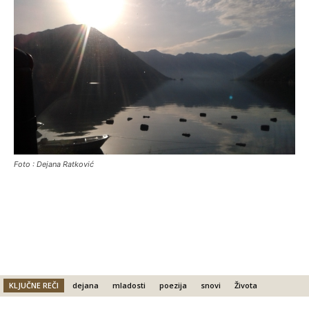
Foto : Dejana Ratković
KLJUČNE REČI
dejana
mladosti
poezija
snovi
Života