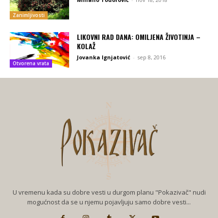
Zanimljivosti
LIKOVNI RAD DANA: OMILJENA ŽIVOTINJA –
KOLAŽ
Jovanka Ignjatović
-
sep 8, 2016
Otvorena vrata
U vremenu kada su dobre vesti u durgom planu "Pokazivač" nudi
mogućnost da se u njemu pojavljuju samo dobre vesti...