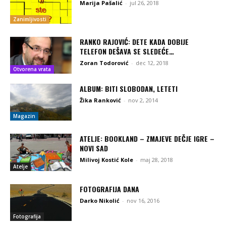
Marija Pašalić
-
jul 26, 2018
Zanimljivosti
RANKO RAJOVIĆ: DETE KADA DOBIJE
TELEFON DEŠAVA SE SLEDEĆE…
Zoran Todorović
-
dec 12, 2018
Otvorena vrata
ALBUM: BITI SLOBODAN, LETETI
Žika Ranković
-
nov 2, 2014
Magazin
ATELJE: BOOKLAND – ZMAJEVE DEČJE IGRE –
NOVI SAD
Milivoj Kostić Kole
-
maj 28, 2018
Atelje
FOTOGRAFIJA DANA
Darko Nikolić
-
nov 16, 2016
Fotografija