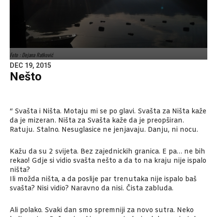
Foto : Dejana Ratković
DEC 19, 2015
Nešto
“ Svašta i Ništa. Motaju mi se po glavi. Svašta za Ništa kaže
da je mizeran. Ništa za Svašta kaže da je preopširan.
Ratuju. Stalno. Nesuglasice ne jenjavaju. Danju, ni nocu.
Kažu da su 2 svijeta. Bez zajednickih granica. E pa… ne bih
rekao! Gdje si vidio svašta nešto a da to na kraju nije ispalo
ništa?
Ili možda ništa, a da poslije par trenutaka nije ispalo baš
svašta? Nisi vidio? Naravno da nisi. Čista zabluda.
Ali polako. Svaki dan smo spremniji za novo sutra. Neko