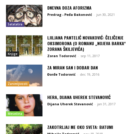
DNEVNA DOZA AFORIZMA
Predrag - Peđa Đakonović
-
jun 30, 2021
Satatatira
LJILJANA PANTELIĆ NOVAKOVIĆ: ČELIČENJE
OKSIMORONA (O ROMANU „NOJEVA BARKA“
ZORANA ŠKILJEVIĆA)
Knjige
Zoran Todorović
-
sep 11, 2017
ZA MIRAN SAN I DOBAR DAN
Đorđe Todorović
-
dec 19, 2016
Zanimljivosti
HERA, DIJANA UHEREK STEVANOVIĆ
Dijana Uherek Stevanović
-
jan 31, 2017
Mesečina
ZAKOTRLJAJ ME OKO SVETA: BATUMI
Mihailo Todorović
-
nov 18, 2018