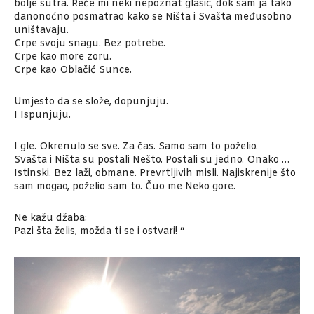
bolje sutra. Reče mi neki nepoznat glasic, dok sam ja tako
danonoćno posmatrao kako se Ništa i Svašta međusobno
uništavaju.
Crpe svoju snagu. Bez potrebe.
Crpe kao more zoru.
Crpe kao Oblačić Sunce.
Umjesto da se slože, dopunjuju.
I Ispunjuju.
I gle. Okrenulo se sve. Za čas. Samo sam to poželio.
Svašta i Ništa su postali Nešto. Postali su jedno. Onako …
Istinski. Bez laži, obmane. Prevrtljivih misli. Najiskrenije što
sam mogao, poželio sam to. Čuo me Neko gore.
Ne kažu džaba:
Pazi šta želis, možda ti se i ostvari! “