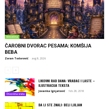
Mesečina
ČAROBNI DVORAC PESAMA: KOMŠIJA
BEBA
Zoran Todorović
-
avg 8, 2026
LIKOVNI RAD DANA: VRABAC I LASTE –
ILUSTRACIJA TEKSTA
Jovanka Ignjatović
-
feb 28, 2018
Otvorena vrata
DA LI STE ZNALI: BELI LJILJAN