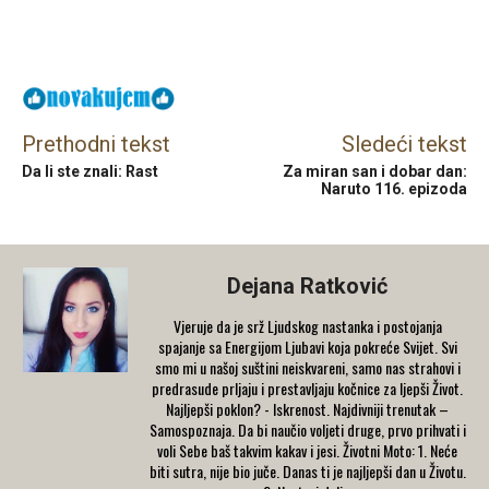
Facebook
X
Email
Prethodni tekst
Sledeći tekst
Da li ste znali: Rast
Za miran san i dobar dan:
Naruto 116. epizoda
Dejana Ratković
Vjeruje da je srž Ljudskog nastanka i postojanja
spajanje sa Energijom Ljubavi koja pokreće Svijet. Svi
smo mi u našoj suštini neiskvareni, samo nas strahovi i
predrasude prljaju i prestavljaju kočnice za ljepši Život.
Najljepši poklon? - Iskrenost. Najdivniji trenutak –
Samospoznaja. Da bi naučio voljeti druge, prvo prihvati i
voli Sebe baš takvim kakav i jesi. Životni Moto: 1. Neće
biti sutra, nije bio juče. Danas ti je najljepši dan u Životu.