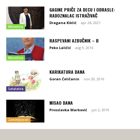
GAGINE PRIČE ZA DECU I ODRASLE:
RADOZNALAC ISTRAŽIVAČ
Dragana Kiklić
-
apr 24, 2021
Mesečina
RASPEVANI AZBUČNIK – B
Peko Laličić
-
avg 9, 2016
Mesečina
KARIKATURA DANA
Goran Ćeličanin
-
nov 20, 2016
Satatatira
MISAO DANA
Prvoslavka Marković
-
jun 2, 2019
Zanimljivosti