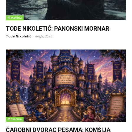
Mesečina
TODE NIKOLETIĆ: PANONSKI MORNAR
Tode Nikoletić
-
avg 8, 2026
Mesečina
ČAROBNI DVORAC PESAMA: KOMŠIJA