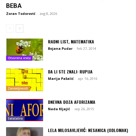
BEBA
Zoran Todorović
-
avg 8, 2026
RADNI LIST, MATEMATIKA
Bojana Pudar
-
feb 27, 2014
Otvorena vrata
DA LI STE ZNALI: RUPIJA
Marija Pašalić
-
apr 16, 2016
Zanimljivosti
DNEVNA DOZA AFORIZAMA
Nada Kljajić
-
sep 26, 2015
Satatatira
LELA MILOSAVLJEVIĆ: NESANICA (ODLOMAK)