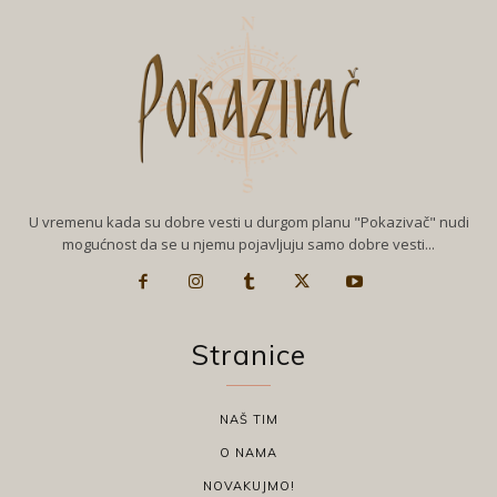
U vremenu kada su dobre vesti u durgom planu "Pokazivač" nudi
mogućnost da se u njemu pojavljuju samo dobre vesti...
Stranice
NAŠ TIM
O NAMA
NOVAKUJMO!