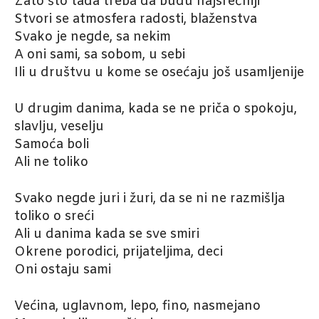
Zato što tada treba da budu najsrećniji
Stvori se atmosfera radosti, blaženstva
Svako je negde, sa nekim
A oni sami, sa sobom, u sebi
Ili u društvu u kome se osećaju još usamljenije
U drugim danima, kada se ne priča o spokoju,
slavlju, veselju
Samoća boli
Ali ne toliko
Svako negde juri i žuri, da se ni ne razmišlja
toliko o sreći
Ali u danima kada se sve smiri
Okrene porodici, prijateljima, deci
Oni ostaju sami
Većina, uglavnom, lepo, fino, nasmejano