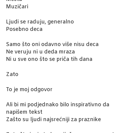
Muzičari
Ljudi se raduju, generalno
Posebno deca
Samo što oni odavno više nisu deca
Ne veruju ni u deda mraza
Ni u sve ono što se priča tih dana
Zato
To je moj odgovor
Ali bi mi podjednako bilo inspirativno da
napišem tekst
Zašto su ljudi najsrećniji za praznike