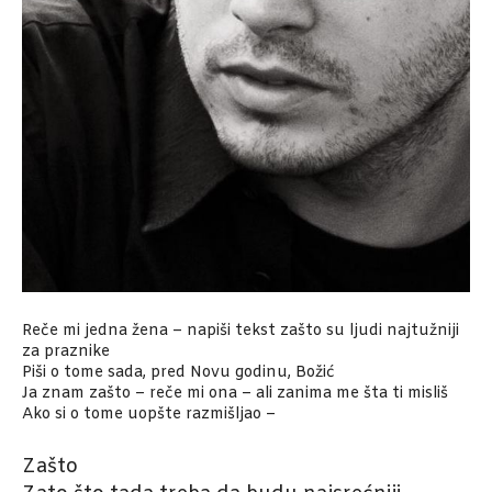
Reče mi jedna žena – napiši tekst zašto su ljudi najtužniji
za praznike
Piši o tome sada, pred Novu godinu, Božić
Ja znam zašto – reče mi ona – ali zanima me šta ti misliš
Ako si o tome uopšte razmišljao –
Zašto