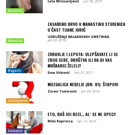
Lela Milosavljević
-
jun 30, 2019
Mesečina
ZASAĐENO DRVO U MANASTIRU STUDENICA
U ČAST TIJANE JURIĆ
UDRUŽENjE BALKANSKIH UMETNIKA
-
jan 22, 2016
Mesečina
ZDRAVLJE I LEPOTA: ULEPŠAVATE LI SE
ZBOG SEBE, DRUŠTVA ILI DA BI VAS
MUŠKARCI ŽELELI?
Magazin
Ema Vitković
-
feb 27, 2017
MOZGALICA NEDELJE (BR. 81): ŠTAPOVI
Zoran Todorović
-
jan 24, 2016
Zanimljivosti
ETO, BAŠ JOJ RECI… AL’ SE NE OPECI!
Mišo Koprivica
-
apr 13, 2016
Satatatira