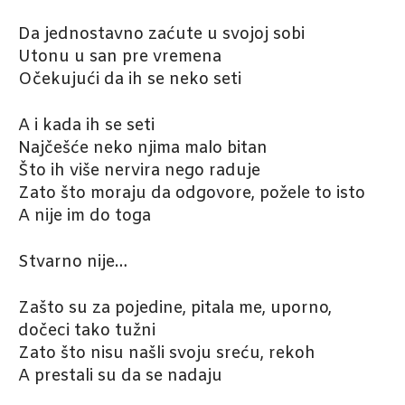
Da jednostavno zaćute u svojoj sobi
Utonu u san pre vremena
Očekujući da ih se neko seti
A i kada ih se seti
Najčešće neko njima malo bitan
Što ih više nervira nego raduje
Zato što moraju da odgovore, požele to isto
A nije im do toga
Stvarno nije…
Zašto su za pojedine, pitala me, uporno,
dočeci tako tužni
Zato što nisu našli svoju sreću, rekoh
A prestali su da se nadaju