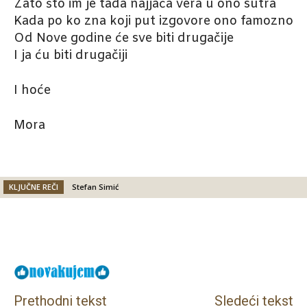
Zato što im je tada najjača vera u ono sutra
Kada po ko zna koji put izgovore ono famozno
Od Nove godine će sve biti drugačije
I ja ću biti drugačiji
I hoće
Mora
KLJUČNE REČI
Stefan Simić
Facebook
X
Email
Prethodni tekst
Sledeći tekst