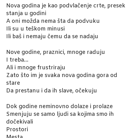
Nova godina je kao podvlačenje crte, presek
stanja u godini
A oni možda nema šta da podvuku
Ili su u teškom minusi
Ili baš i nemaju čemu da se nadaju
Nove godine, praznici, mnoge raduju
I treba…
Ali i mnoge frustriraju
Zato što im je svaka nova godina gora od
stare
Da prestanu i da ih slave, očekuju
Dok godine neminovno dolaze i prolaze
Smenjuju se samo ljudi sa kojima smo ih
dočekivali
Prostori
Mesta