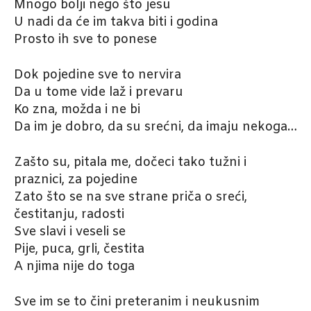
Mnogo bolji nego što jesu
U nadi da će im takva biti i godina
Prosto ih sve to ponese
Dok pojedine sve to nervira
Da u tome vide laž i prevaru
Ko zna, možda i ne bi
Da im je dobro, da su srećni, da imaju nekoga…
Zašto su, pitala me, dočeci tako tužni i
praznici, za pojedine
Zato što se na sve strane priča o sreći,
čestitanju, radosti
Sve slavi i veseli se
Pije, puca, grli, čestita
A njima nije do toga
Sve im se to čini preteranim i neukusnim