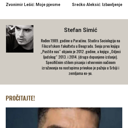
Zvonimir Lešić: Moje pjesme
Srećko Aleksić: Izbavljenje
Stefan Simić
Rođen 1989. godine u Paraćinu. Studira Sociologiju na
Filozofskom fakultetu u Beogradu. Svoju prvu knjigu
„Pustite nas“ objavio je 2012. godine, a knjigu „Odjeci
ljudskog“ 2013. i 2014. (drugo dopunjeno izdanje).
Specifičnim stilom pisanja i otvorenim načinom
izražavanja na nastupima privukao je pažnju u Srbiji i
zemljama ex-yu.
PROČITAJTE!