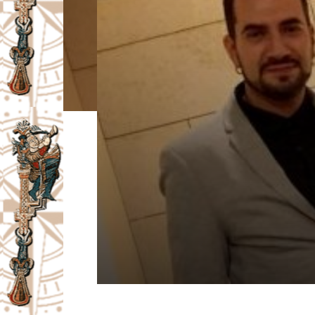
I
V
A
Č