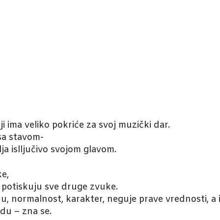
i ima veliko pokriće za svoj muzički dar.
sa stavom-
lja islljučivo svojom glavom.
e,
e potiskuju sve druge zvuke.
inu, normalnost, karakter, neguje prave vrednosti, a 
du – zna se.