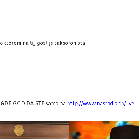
doktorom na ti,, gost je saksofonista
 GDE GOD DA STE samo na
http://www.nasradio.ch/live