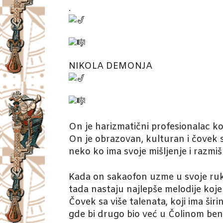
.
NIKOLA DEMONJA
On je harizmatični profesionalac koj
On je obrazovan, kulturan i čovek 
neko ko ima svoje mišljenje i razmiš
Kada on sakaofon uzme u svoje ruk
tada nastaju najlepše melodije koj
Čovek sa više talenata, koji ima šir
gde bi drugo bio već u Čolinom ben