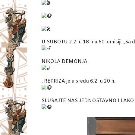
U SUBOTU 2.2. u 18 h u 60. emisiji ,,Sa 
NIKOLA DEMONJA
. REPRIZA je u sredu 6.2. u 20 h.
SLUŠAJTE NAS JEDNOSTAVNO I LAKO