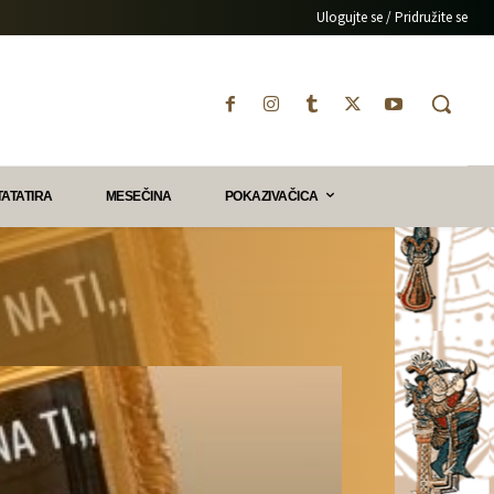
Ulogujte se / Pridružite se
TATATIRA
MESEČINA
POKAZIVAČICA