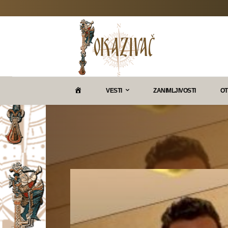
P
VESTI
ZANIMLJIVOSTI
OT
O
K
A
Z