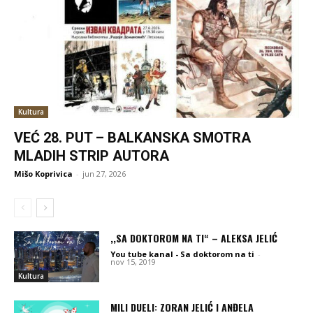
Kultura
VEĆ 28. PUT – BALKANSKA SMOTRA
MLADIH STRIP AUTORA
Mišo Koprivica
-
jun 27, 2026
,,SA DOKTOROM NA TI“ – ALEKSA JELIĆ
You tube kanal - Sa doktorom na ti
-
nov 15, 2019
Kultura
MILI DUELI: ZORAN JELIĆ I ANĐELA