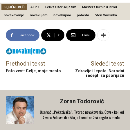
KLJUČNE REČI
ATP 1
Feliks Ožer-Alijasim
Masters turnir u Rimu
novakovanje
novakujem
novakujmo
pobeda
Sten Vavrinka
Facebook
X
Email
Prethodni tekst
Sledeći tekst
Foto vest: Celje, moje mesto
Zdravlje i lepota: Narodni
recepti za psorijazu
Zoran Todorović
Osnivač „Pokazivača“. Tvorac novakovanja. Čovek koji od
života želi sve ili ništa, a trenutno živi negde između.