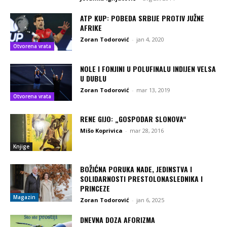
ATP KUP: POBEDA SRBIJE PROTIV JUŽNE
AFRIKE
Zoran Todorović
-
jan 4, 2020
Otvorena vrata
NOLE I FONJINI U POLUFINALU INDIJEN VELSA
U DUBLU
Zoran Todorović
-
mar 13, 2019
Otvorena vrata
RENE GIJO: „GOSPODAR SLONOVA“
Mišo Koprivica
-
mar 28, 2016
Knjige
BOŽIĆNA PORUKA NADE, JEDINSTVA I
SOLIDARNOSTI PRESTOLONASLEDNIKA I
PRINCEZE
Magazin
Zoran Todorović
-
jan 6, 2025
DNEVNA DOZA AFORIZMA