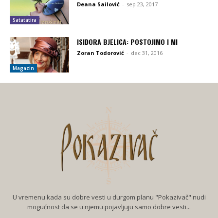
Deana Sailović
-
sep 23, 2017
Satatatira
ISIDORA BJELICA: POSTOJIMO I MI
Zoran Todorović
-
dec 31, 2016
Magazin
U vremenu kada su dobre vesti u durgom planu "Pokazivač" nudi
mogućnost da se u njemu pojavljuju samo dobre vesti...