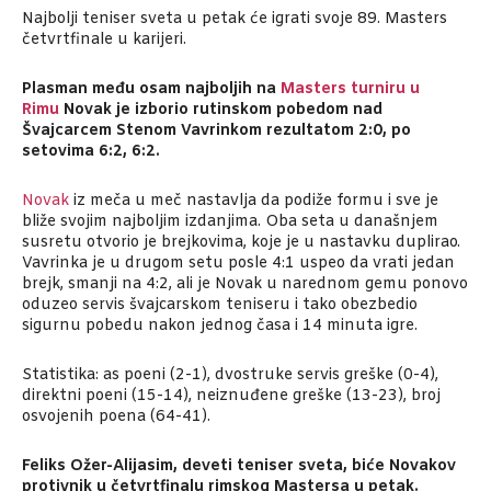
Najbolji teniser sveta u petak će igrati svoje 89. Masters
četvrtfinale u karijeri.
Plasman među osam najboljih na
Masters turniru u
Rimu
Novak je izborio rutinskom pobedom nad
Švajcarcem Stenom Vavrinkom rezultatom 2:0, po
setovima 6:2, 6:2.
Novak
iz meča u meč nastavlja da podiže formu i sve je
bliže svojim najboljim izdanjima. Oba seta u današnjem
susretu otvorio je brejkovima, koje je u nastavku duplirao.
Vavrinka je u drugom setu posle 4:1 uspeo da vrati jedan
brejk, smanji na 4:2, ali je Novak u narednom gemu ponovo
oduzeo servis švajcarskom teniseru i tako obezbedio
sigurnu pobedu nakon jednog časa i 14 minuta igre.
Statistika: as poeni (2-1), dvostruke servis greške (0-4),
direktni poeni (15-14), neiznuđene greške (13-23), broj
osvojenih poena (64-41).
Feliks Ožer-Alijasim, deveti teniser sveta, biće Novakov
protivnik u četvrtfinalu rimskog Mastersa u petak.