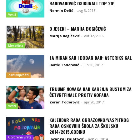
RADOVANOVIĆ OSIGURALI TOP 20!
Nermin Delić
-
avg 3, 2015
Vesti
O JESENI – MARIJA BOGIČEVIĆ
Marija Bogićević
-
okt 12, 2016
Mesečina
ZA MIRAN SAN I DOBAR DAN: ASTERIKS GAL
Đorđe Todorović
-
jun 10, 2017
Zanimljivosti
TRIJUMF NOVAKA NAD KARENJA BUSTOM ZA
ČETVRTFINALE PROTIV GOFANA
Zoran Todorović
-
apr 20, 2017
Vesti
KALENDAR RADA OBRAZOVNO/VASPITNOG
RADA OSNOVNIH ŠKOLA ZA ŠKOLSKU
2014/2015.GODINU
Otvorena vrata
Jovanka Ignjatović
-
avg 29, 2014