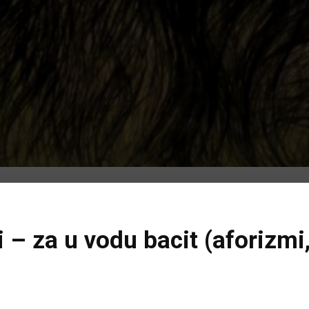
i – za u vodu bacit (aforizmi, 