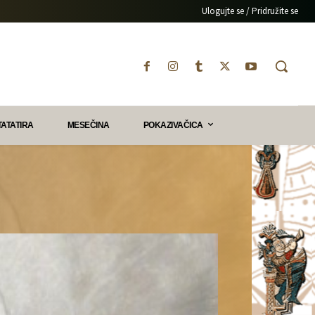
Ulogujte se / Pridružite se
TATATIRA
MESEČINA
POKAZIVAČICA