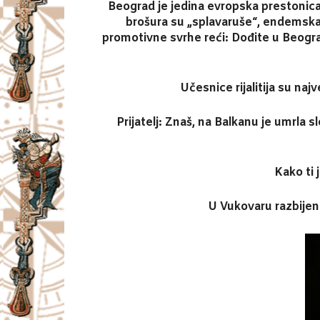
Beograd je jedina evropska prestonica 
brošura su „splavaruše“, endemska v
promotivne svrhe reći: Dođite u Beograd 
Učesnice rijalitija su naj
Prijatelj: Znaš, na Balkanu je umrla s
Kako ti 
U Vukovaru razbijen 