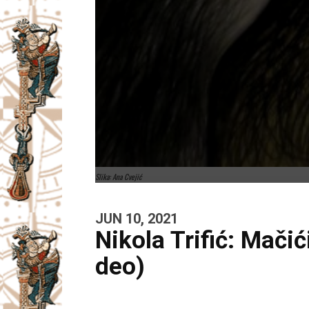
Slika: Ana Cvejić
JUN 10, 2021
Nikola Trifić: Mačić
deo)