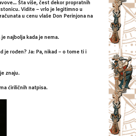
lavove… Šta više, čest dekor propratnih
tonicu. Vidite – vrlo je legitimno u
e uračunata u cenu vlaše Don Perinjona na
a je najbolja kada je nema.
d je rođen? Ja: Pa, nikad – o tome ti i
je znaju.
a ćiriličnih natpisa.