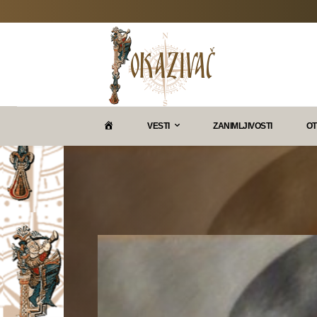
P
VESTI
ZANIMLJIVOSTI
OT
O
K
A
Z