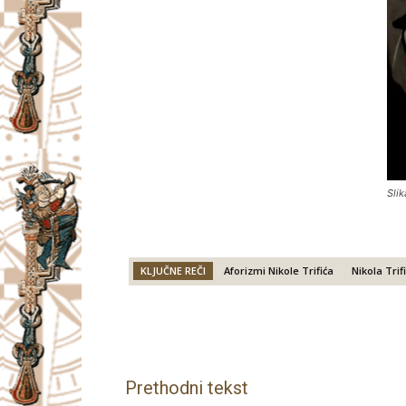
Slik
KLJUČNE REČI
Aforizmi Nikole Trifića
Nikola Trifi
Facebook
X
Email
Prethodni tekst