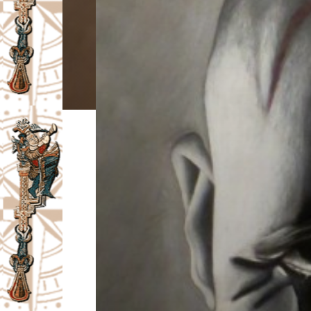
I
V
A
Č