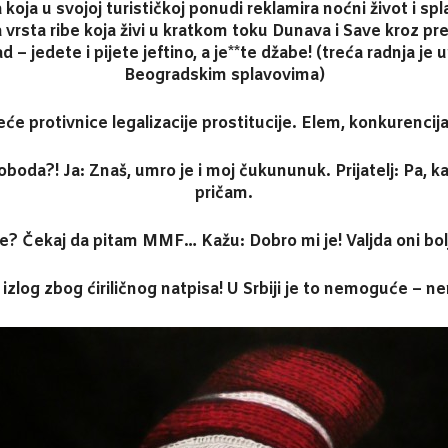
koja u svojoj turističkoj ponudi reklamira noćni život i sp
rsta ribe koja živi u kratkom toku Dunava i Save kroz pres
– jedete i pijete jeftino, a je**te džabe! (treća radnja j
Beogradskim splavovima)
veće protivnice legalizacije prostitucije. Elem, konkurencij
loboda?! Ja: Znaš, umro je i moj čukununuk. Prijatelj: Pa, ka
pričam.
je? Čekaj da pitam MMF… Kažu: Dobro mi je! Valjda oni bol
izlog zbog ćiriličnog natpisa! U Srbiji je to nemoguće – nem