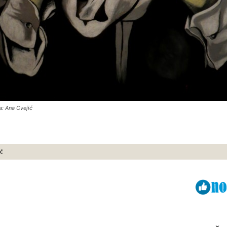
a: Ana Cvejić
ć
Viber
ReddIt