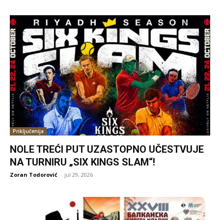
Priključenija
NOLE TREĆI PUT UZASTOPNO UČESTVUJE
NA TURNIRU „SIX KINGS SLAM“!
Zoran Todorović
-
jul 29, 2026