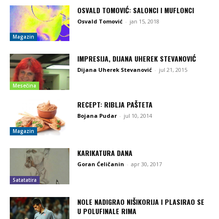
OSVALD TOMOVIĆ: SALONCI I MUFLONCI
Osvald Tomović
-
jan 15, 2018
Magazin
IMPRESIJA, DIJANA UHEREK STEVANOVIĆ
Dijana Uherek Stevanović
-
jul 21, 2015
Mesečina
RECEPT: RIBLJA PAŠTETA
Bojana Pudar
-
jul 10, 2014
Magazin
KARIKATURA DANA
Goran Ćeličanin
-
apr 30, 2017
Satatatira
NOLE NADIGRAO NIŠIKORIJA I PLASIRAO SE
U POLUFINALE RIMA