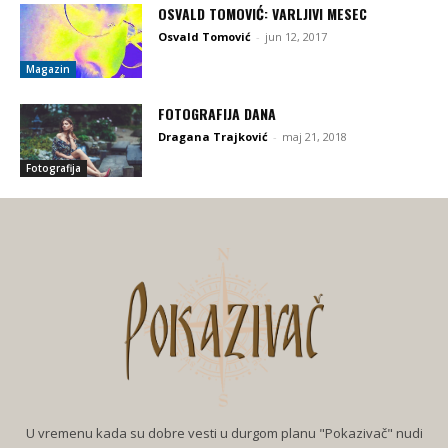
OSVALD TOMOVIĆ: VARLJIVI MESEC
Osvald Tomović
-
jun 12, 2017
Magazin
FOTOGRAFIJA DANA
Dragana Trajković
-
maj 21, 2018
Fotografija
U vremenu kada su dobre vesti u durgom planu "Pokazivač" nudi