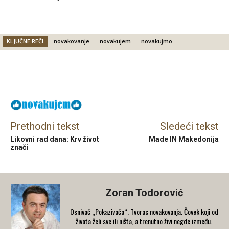
KLJUČNE REČI
novakovanje
novakujem
novakujmo
Facebook
X
Email
Prethodni tekst
Sledeći tekst
Likovni rad dana: Krv život
Made IN Makedonija
znači
Zoran Todorović
Osnivač „Pokazivača“. Tvorac novakovanja. Čovek koji od
života želi sve ili ništa, a trenutno živi negde između.