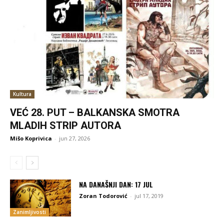
Kultura
VEĆ 28. PUT – BALKANSKA SMOTRA
MLADIH STRIP AUTORA
Mišo Koprivica
-
jun 27, 2026
NA DANAŠNJI DAN: 17 JUL
Zoran Todorović
-
jul 17, 2019
Zanimljivosti