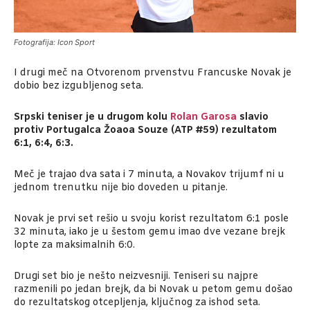
Fotografija: Icon Sport
I drugi meč na Otvorenom prvenstvu Francuske Novak je
dobio bez izgubljenog seta.
Srpski teniser je u drugom kolu
Rolan Garosa
slavio
protiv Portugalca Žoaoa Souze (ATP #59) rezultatom
6:1, 6:4, 6:3.
Meč je trajao dva sata i 7 minuta, a Novakov trijumf ni u
jednom trenutku nije bio doveden u pitanje.
Novak je prvi set rešio u svoju korist rezultatom 6:1 posle
32 minuta, iako je u šestom gemu imao dve vezane brejk
lopte za maksimalnih 6:0.
Drugi set bio je nešto neizvesniji. Teniseri su najpre
razmenili po jedan brejk, da bi Novak u petom gemu došao
do rezultatskog otcepljenja, ključnog za ishod seta.