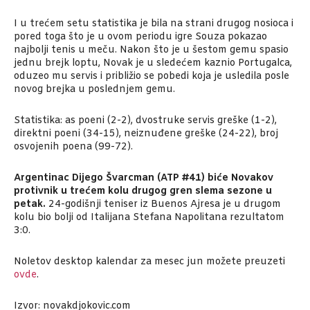
I u trećem setu statistika je bila na strani drugog nosioca i
pored toga što je u ovom periodu igre Souza pokazao
najbolji tenis u meču. Nakon što je u šestom gemu spasio
jednu brejk loptu, Novak je u sledećem kaznio Portugalca,
oduzeo mu servis i približio se pobedi koja je usledila posle
novog brejka u poslednjem gemu.
Statistika: as poeni (2-2), dvostruke servis greške (1-2),
direktni poeni (34-15), neiznuđene greške (24-22), broj
osvojenih poena (99-72).
Argentinac Dijego Švarcman (ATP #41) biće Novakov
protivnik u trećem kolu drugog gren slema sezone u
petak.
24-godišnji teniser iz Buenos Ajresa je u drugom
kolu bio bolji od Italijana Stefana Napolitana rezultatom
3:0.
Noletov desktop kalendar za mesec jun možete preuzeti
ovde
.
Izvor: novakdjokovic.com