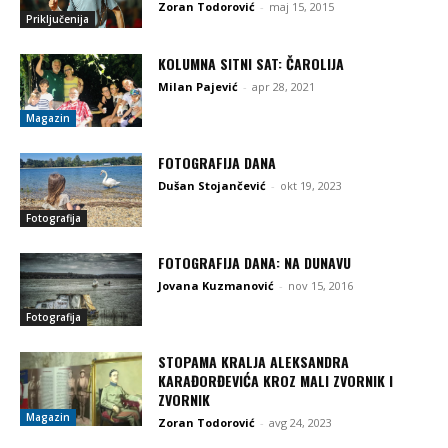
Zoran Todorović
-
maj 15, 2015
Priključenija
KOLUMNA SITNI SAT: ČAROLIJA
Milan Pajević
-
apr 28, 2021
Magazin
FOTOGRAFIJA DANA
Dušan Stojančević
-
okt 19, 2023
Fotografija
FOTOGRAFIJA DANA: NA DUNAVU
Jovana Kuzmanović
-
nov 15, 2016
Fotografija
STOPAMA KRALJA ALEKSANDRA
KARAĐORĐEVIĆA KROZ MALI ZVORNIK I
ZVORNIK
Magazin
Zoran Todorović
-
avg 24, 2023