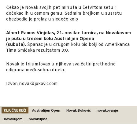
Čekao je Novak svojih pet minuta u četvrtom setu i
dočekao ih u osmom gemu. Sedmim brejkom u susretu
obezbedio je prolaz u sledeće kolo.
Albert Ramos Vinjolas, 21. nosilac turnira, na Novakovom
je putu u trećem kolu Australijen Opena
(subota).
Španac je u drugom kolu bio bolji od Amerikanca
Tima Smičeka rezultatom 3:0.
Novak je trijumfovao u njihova sva četiri prethodno
odigrana međusobna duela.
Izvor: novakdjokovic.com
KLJUČNE REČI
Australijen Open
Novak Đoković
novakovanje
novakujem
novakujmo