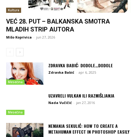
Kultura
VEĆ 28. PUT – BALKANSKA SMOTRA
MLADIH STRIP AUTORA
Mišo Koprivica
-
jun 27, 2026
ZDRAVKA BABIĆ: DODOLE…DODOLE
Zdravka Babić
-
apr 6, 2025
Mesečina
UZAVRELI VULKAN ILI RAZMIŠLJANJA
Nada Vučičić
-
jan 27, 2016
Mesečina
NEMANJA SEKULIĆ: HOW TO CREATE A
METAHUMAN EFFECT IN PHOTOSHOP EASILY