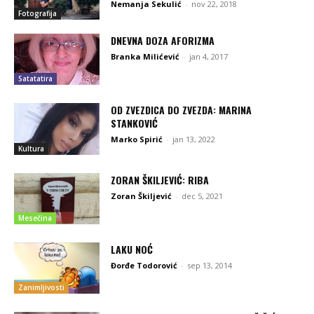
Nemanja Sekulić
-
nov 22, 2018
Fotografija
DNEVNA DOZA AFORIZMA
Branka Milićević
-
jan 4, 2017
Satatatira
OD ZVEZDICA DO ZVEZDA: MARINA
STANKOVIĆ
Marko Spirić
-
jan 13, 2022
Kultura
ZORAN ŠKILJEVIĆ: RIBA
Zoran Škiljević
-
dec 5, 2021
Mesečina
LAKU NOĆ
Đorđe Todorović
-
sep 13, 2014
Zanimljivosti