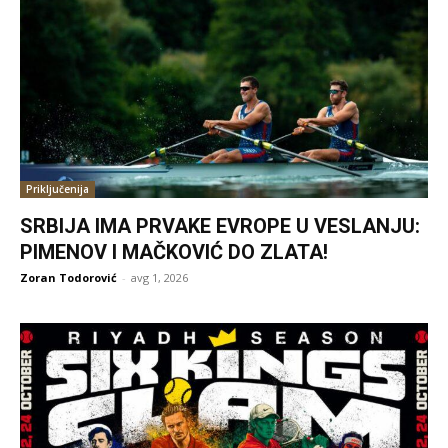
Priključenija
SRBIJA IMA PRVAKE EVROPE U VESLANJU:
PIMENOV I MAČKOVIĆ DO ZLATA!
Zoran Todorović
-
avg 1, 2026