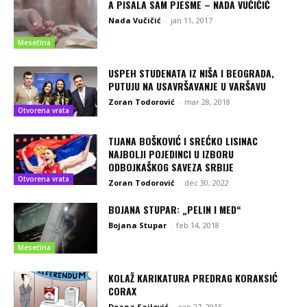
A PISALA SAM PJESME – NADA VUČIČIĆ
Nada Vučičić
-
jan 11, 2017
Mesečina
USPEH STUDENATA IZ NIŠA I BEOGRADA,
PUTUJU NA USAVRŠAVANJE U VARŠAVU
Zoran Todorović
-
mar 28, 2018
Otvorena vrata
TIJANA BOŠKOVIĆ I SREĆKO LISINAC
NAJBOLJI POJEDINCI U IZBORU
ODBOJKAŠKOG SAVEZA SRBIJE
Otvorena vrata
Zoran Todorović
-
dec 30, 2022
BOJANA STUPAR: „PELIN I MED“
Bojana Stupar
-
feb 14, 2018
Mesečina
KOLAŽ KARIKATURA PREDRAG KORAKSIĆ
CORAX
Deana Sailović
-
sep 27, 2015