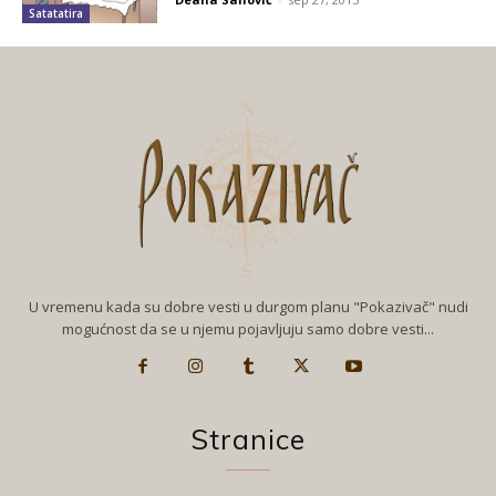
Satatatira
U vremenu kada su dobre vesti u durgom planu "Pokazivač" nudi
mogućnost da se u njemu pojavljuju samo dobre vesti...
Stranice