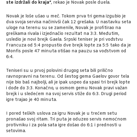
ste izdržali do kraja“
, rekao je Novak posle duela.
Novak je loše ušao u meč. Tokom prva tri gema izgubio je
dva svoja servisa načinivši čak 12 grešaka. U nastavku seta
uloge na terenu su se zamenile, Novak je profitirao na
greškama rivala i izjednačio rezultat na 3:3. Međutim,
usledio je novi brejk Gaela. Srpski teniser je pri vođstvu
Francuza od 5:4 propustio dve brejk lopte za 5:5 tako da je
Monfis posle 47 minuta otišao na pauzu sa vođstvom od
6:4.
Teniseri su u prvoj polovini drugog seta bili prilično
ravnopravni na terenu. Od šestog gema Gaelov govor tela
nije bio baš najbolji, ali je ipak uspeo da spasi tri brejk lopte
i dođe do 3:3. Konačno, u osmom gemu Novak pravi važan
brejk i u sledećem na svoj servis stiže do 6:3. Drugi period
igre trajao je 40 minuta.
I pored teških uslova za igru Novak je u trećem setu
pronašao svoj ritam. Tri puta je oduzeo servis nemoćnom
protivniku i za pola sata igre došao do 6:1 i prednosti u
setovima.