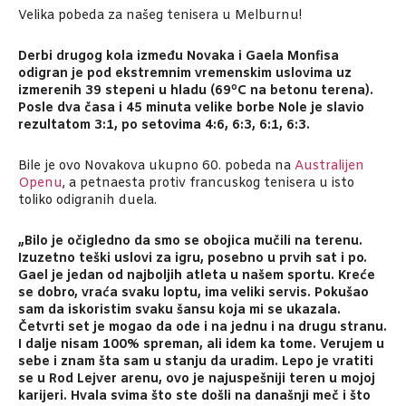
Velika pobeda za našeg tenisera u Melburnu!
Derbi drugog kola između Novaka i Gaela Monfisa
odigran je pod ekstremnim vremenskim uslovima uz
o
izmerenih 39 stepeni u hladu (69
C na betonu terena).
Posle dva časa i 45 minuta velike borbe Nole je slavio
rezultatom 3:1, po setovima 4:6, 6:3, 6:1, 6:3.
Bile je ovo Novakova ukupno 60. pobeda na
Australijen
Openu
, a petnaesta protiv francuskog tenisera u isto
toliko odigranih duela.
„Bilo je očigledno da smo se obojica mučili na terenu.
Izuzetno teški uslovi za igru, posebno u prvih sat i po.
Gael je jedan od najboljih atleta u našem sportu. Kreće
se dobro, vraća svaku loptu, ima veliki servis. Pokušao
sam da iskoristim svaku šansu koja mi se ukazala.
Četvrti set je mogao da ode i na jednu i na drugu stranu.
I dalje nisam 100% spreman, ali idem ka tome. Verujem u
sebe i znam šta sam u stanju da uradim. Lepo je vratiti
se u Rod Lejver arenu, ovo je najuspešniji teren u mojoj
karijeri. Hvala svima što ste došli na današnji meč i što