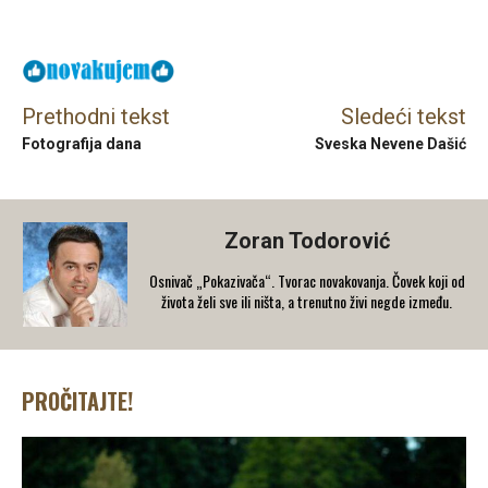
Facebook
X
Email
Prethodni tekst
Sledeći tekst
Fotografija dana
Sveska Nevene Dašić
Zoran Todorović
Osnivač „Pokazivača“. Tvorac novakovanja. Čovek koji od
života želi sve ili ništa, a trenutno živi negde između.
PROČITAJTE!