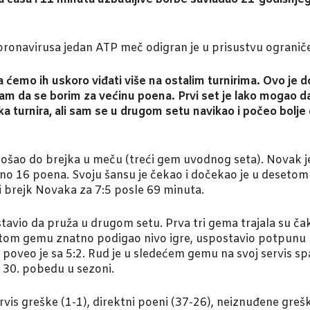
oronavirusa jedan ATP meč odigran je u prisustvu ogranič
 ćemo ih uskoro viđati više na ostalim turnirima. Ovo je d
 da se borim za većinu poena. Prvi set je lako mogao da 
ka turnira, ali sam se u drugom setu navikao i počeo bolje 
 došao do brejka u meču (treći gem uvodnog seta). Novak je
no 16 poena. Svoju šansu je čekao i dočekao je u desetom 
vi brejk Novaka za 7:5 posle 69 minuta.
stavio da pruža u drugom setu. Prva tri gema trajala su č
 šestom gemu znatno podigao nivo igre, uspostavio potpunu 
o, poveo je sa 5:2. Rud je u sledećem gemu na svoj servis
o 30. pobedu u sezoni.
ervis greške (1-1), direktni poeni (37-26), neiznuđene greš