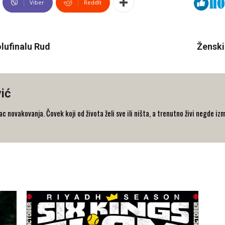
Viber
ReddIt
olufinalu Rud
Ženski
ić
 novakovanja. Čovek koji od života želi sve ili ništa, a trenutno živi negde iz