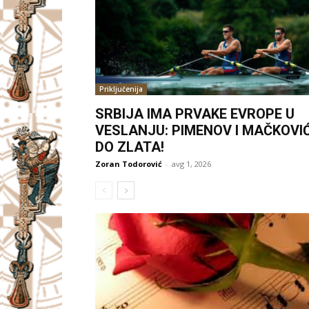
Priključenija
SRBIJA IMA PRVAKE EVROPE U
VESLANJU: PIMENOV I MAČKOVI
DO ZLATA!
Zoran Todorović
-
avg 1, 2026