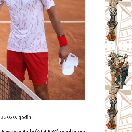
u 2020. godini.
jeg Kaspera Ruda (ATP #34) rezultatom