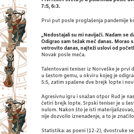
7:5, 6:3.
Prvi put posle proglašenja pandemije k
„Nedostajali su mi navijači. Nadam se da
Odigrao sam težak meč danas. Morao sam
vetrovito danas, najteži uslovi od počet
Novak posle meča.
Talentovani teniser iz Norveške je prvi
u šestom gemu, u okviru kojeg je odigra
5:5, zatim spašene dve brejk lopte i no
Agresivnu igru i snažan otpor Rud je na
četiri brejk lopte. Srpski teniser je u
nulom. Nakon što je isti materijalizova
nije dozvolio iznenađenje, a to je značil
Statistika: as poeni (12-2), dvostruke s