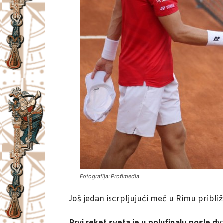
Fotografija: Profimedia
Još jedan iscrpljujući meč u Rimu pribl
Prvi reket sveta je u polufinalu posle 