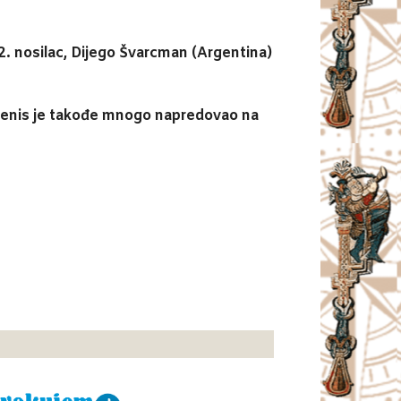
12. nosilac, Dijego Švarcman (Argentina)
i. Denis je takođe mnogo napredovao na