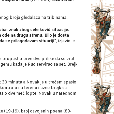
enog broja gledalaca na tribinama.
obar znak zbog cele kovid situacije.
ode na drugu stranu. Bilo je dosta
da se prilagođavam situaciji“
, izjavio je
 propustio prve dve prilike da se vrati
gemu kada je Rud servirao sa set. Brejk,
ak 30 minuta a Novak je u trećem spasio
kontrolu na terenu i uzeo brejk sa
 spasio dve meč lopte. Novak u narednom
ke (19-19), broj osvojenih poena (89-