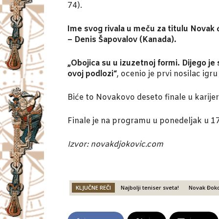
74).
Ime svog rivala u meču za titulu Novak ć
– Denis Šapovalov (Kanada).
„Obojica su u izuzetnoj formi. Dijego je
ovoj podlozi“
, ocenio je prvi nosilac igru
Biće to Novakovo deseto finale u karije
Finale je na programu u ponedeljak u 1
Izvor: novakdjokovic.com
KLJUČNE REČI
Najbolji teniser sveta!
Novak Đoko