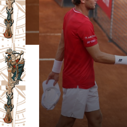
I
V
A
Č