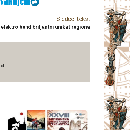
Sledeći tekst
 elektro bend briljantni unikat regiona
među.