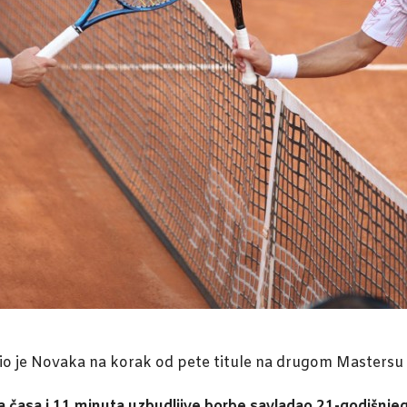
ižio je Novaka na korak od pete titule na drugom Mastersu 
dva časa i 11 minuta uzbudljive borbe savladao 21-godišn