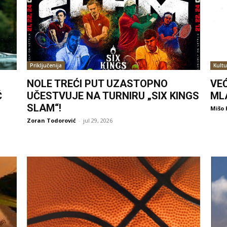
Priključenija
Kultu
NOLE TREĆI PUT UZASTOPNO
VE
Ć
UČESTVUJE NA TURNIRU „SIX KINGS
ML
SLAM“!
Mišo 
Zoran Todorović
-
jul 29, 2026