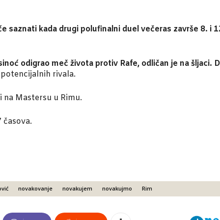
e saznati kada drugi polufinalni duel večeras završe 8. i 
 sinoć odigrao meč života protiv Rafe, odličan je na šljac
 potencijalnih rivala.
ri na Mastersu u Rimu.
7 časova.
vić
novakovanje
novakujem
novakujmo
Rim