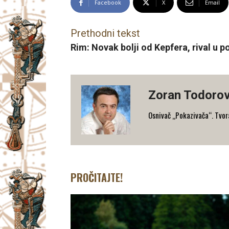
Facebook
X
Email
Prethodni tekst
Rim: Novak bolji od Kepfera, rival u p
Zoran Todorov
Osnivač „Pokazivača“. Tvorac
PROČITAJTE!