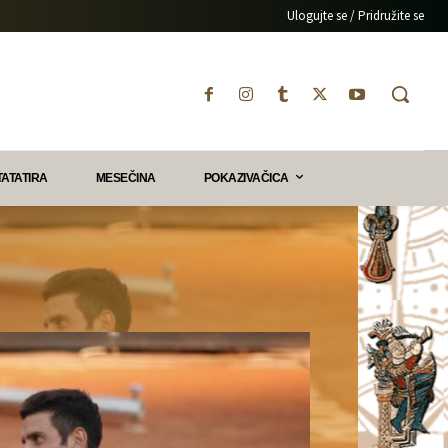
Ulogujte se / Pridružite se
TATATIRA
MESEČINA
POKAZIVAČICA