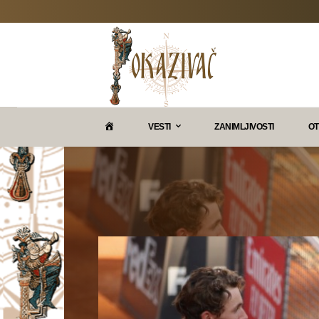
P
VESTI
ZANIMLJIVOSTI
OT
O
K
A
Z