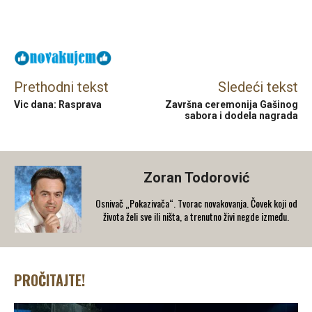
Facebook
X
Email
Prethodni tekst
Sledeći tekst
Vic dana: Rasprava
Završna ceremonija Gašinog
sabora i dodela nagrada
Zoran Todorović
Osnivač „Pokazivača“. Tvorac novakovanja. Čovek koji od
života želi sve ili ništa, a trenutno živi negde između.
PROČITAJTE!