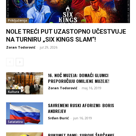
Priključenija
NOLE TREĆI PUT UZASTOPNO UČESTVUJE
NA TURNIRU „SIX KINGS SLAM“!
Zoran Todorović
-
jul 29, 2026
16. NOĆ MUZEJA: DOMAĆI GLUMCI
PREPORUČUJU OMILJENE MUZEJE!
Zoran Todorović
-
maj 16, 2019
Kultura
SAVREMENI RUSKI AFORIZMI: BORIS
ANDREJEV
Srđan Đurić
-
jun 16, 2019
Satatatira
RUKOMET DAME: SUROVE ŠAPČANKE