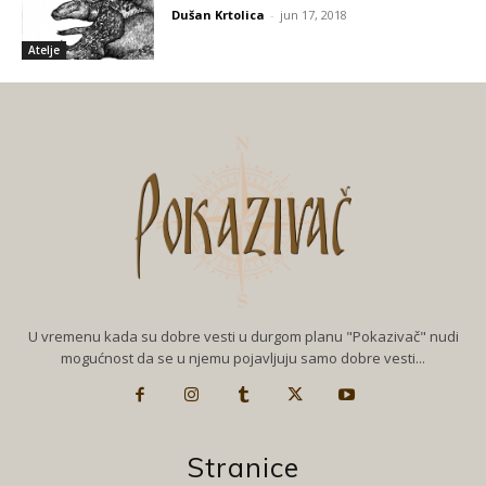
Dušan Krtolica
-
jun 17, 2018
Atelje
U vremenu kada su dobre vesti u durgom planu "Pokazivač" nudi
mogućnost da se u njemu pojavljuju samo dobre vesti...
Stranice