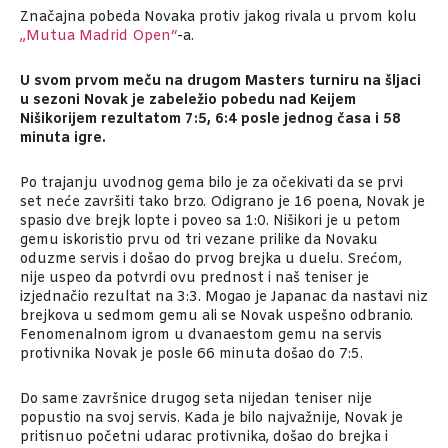
Značajna pobeda Novaka protiv jakog rivala u prvom kolu
„Mutua Madrid Open“
-a.
U svom prvom meču na drugom Masters turniru na šljaci
u sezoni Novak je zabeležio pobedu nad Keijem
Nišikorijem rezultatom 7:5, 6:4 posle jednog časa i 58
minuta igre.
Po trajanju uvodnog gema bilo je za očekivati da se prvi
set neće završiti tako brzo. Odigrano je 16 poena, Novak je
spasio dve brejk lopte i poveo sa 1:0. Nišikori je u petom
gemu iskoristio prvu od tri vezane prilike da Novaku
oduzme servis i došao do prvog brejka u duelu. Srećom,
nije uspeo da potvrdi ovu prednost i naš teniser je
izjednačio rezultat na 3:3. Mogao je Japanac da nastavi niz
brejkova u sedmom gemu ali se Novak uspešno odbranio.
Fenomenalnom igrom u dvanaestom gemu na servis
protivnika Novak je posle 66 minuta došao do 7:5.
Do same završnice drugog seta nijedan teniser nije
popustio na svoj servis. Kada je bilo najvažnije, Novak je
pritisnuo početni udarac protivnika, došao do brejka i