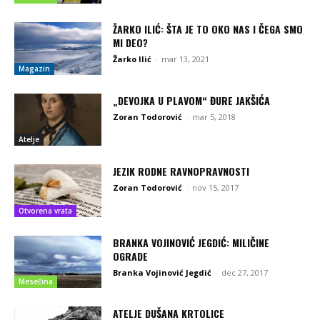
ŽARKO ILIĆ: ŠTA JE TO OKO NAS I ČEGA SMO
MI DEO?
Žarko Ilić
-
mar 13, 2021
Magazin
„DEVOJKA U PLAVOM“ ĐURE JAKŠIĆA
Zoran Todorović
-
mar 5, 2018
Atelje
JEZIK RODNE RAVNOPRAVNOSTI
Zoran Todorović
-
nov 15, 2017
Otvorena vrata
BRANKA VOJINOVIĆ JEGDIĆ: MILIČINE
OGRADE
Branka Vojinović Jegdić
-
dec 27, 2017
Mesečina
ATELJE DUŠANA KRTOLICE