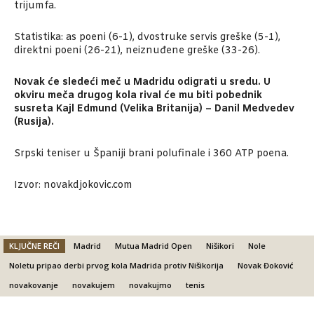
trijumfa.
Statistika: as poeni (6-1), dvostruke servis greške (5-1),
direktni poeni (26-21), neiznuđene greške (33-26).
Novak će sledeći meč u Madridu odigrati u sredu. U
okviru meča drugog kola rival će mu biti pobednik
susreta Kajl Edmund (Velika Britanija) – Danil Medvedev
(Rusija).
Srpski teniser u Španiji brani polufinale i 360 ATP poena.
Izvor: novakdjokovic.com
KLJUČNE REČI
Madrid
Mutua Madrid Open
Nišikori
Nole
Noletu pripao derbi prvog kola Madrida protiv Nišikorija
Novak Đoković
novakovanje
novakujem
novakujmo
tenis