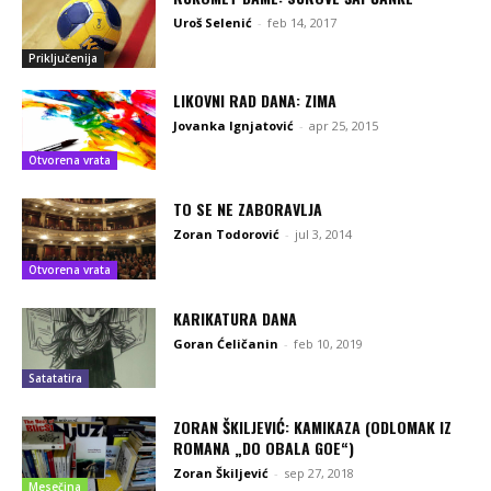
Uroš Selenić
-
feb 14, 2017
Priključenija
LIKOVNI RAD DANA: ZIMA
Jovanka Ignjatović
-
apr 25, 2015
Otvorena vrata
TO SE NE ZABORAVLJA
Zoran Todorović
-
jul 3, 2014
Otvorena vrata
KARIKATURA DANA
Goran Ćeličanin
-
feb 10, 2019
Satatatira
ZORAN ŠKILJEVIĆ: KAMIKAZA (ODLOMAK IZ
ROMANA „DO OBALA GOE“)
Zoran Škiljević
-
sep 27, 2018
Mesečina