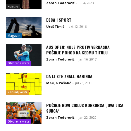
Zoran Todorović
-
jul 4, 2023
Kultura
DECA I SPORT
Uroš Timić
-
okt 12, 2016
Magazin
AUS OPEN: NOLE PROTIV VERDASKA
POČINJE POHOD NA SEDMU TITULU
Zoran Todorović
-
jan 16, 2017
Otvorena vrata
DA LI STE ZNALI: HARINGA
Marija Pašalić
-
jul 25, 2016
Zanimljivosti
POČINJE NOVI CIKLUS KONKURSA „DVA LICA
SUNCA“
Zoran Todorović
-
jan 22, 2020
Otvorena vrata