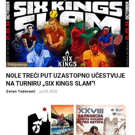
Priključenija
NOLE TREĆI PUT UZASTOPNO UČESTVUJE
NA TURNIRU „SIX KINGS SLAM“!
Zoran Todorović
-
jul 29, 2026