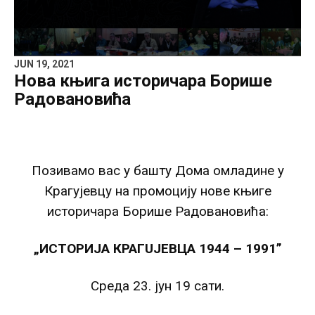
JUN 19, 2021
Нова књига историчара Борише
Радовановића
Позивамо вас у башту Дома омладине у
Крагујевцу на промоцију нове књиге
историчара Борише Радовановића:
„ИСТОРИЈА КРАГUЈЕВЦА 1944 – 1991”
Среда 23. јун 19 сати.