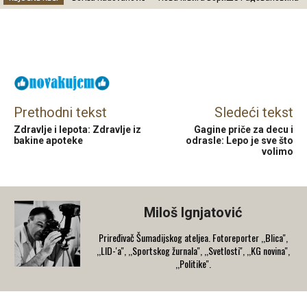
Facebook
X
Email
Prethodni tekst
Sledeći tekst
Zdravlje i lepota: Zdravlje iz
Gagine priče za decu i
bakine apoteke
odrasle: Lepo je sve što
volimo
Miloš Ignjatović
Priređivač Šumadijskog ateljea. Fotoreporter ,,Blica'',
,,LID-'a'', ,,Sportskog žurnala'', ,,Svetlosti'', ,,KG novina'',
,,Politike''.