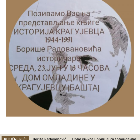
KLJUČNE REČI
Boriša Radovanović
Нова књига Борише Радовановића