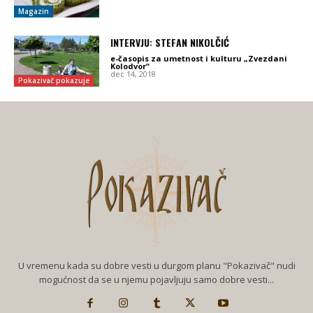
Magazin
INTERVJU: STEFAN NIKOLČIĆ
e-časopis za umetnost i kulturu „Zvezdani
Kolodvor“
-
dec 14, 2018
Pokazivač pokazuje
U vremenu kada su dobre vesti u durgom planu "Pokazivač" nudi
mogućnost da se u njemu pojavljuju samo dobre vesti...