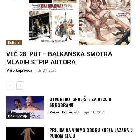
Kultura
VEĆ 28. PUT – BALKANSKA SMOTRA
MLADIH STRIP AUTORA
Mišo Koprivica
-
jun 27, 2026
OTVORENO IGRALIŠTE ZA DECU U
SRBOBRANU
Zoran Todorović
-
apr 11, 2017
Priključenija
PRILIKA DA VIDIMO ODORU KNEZA LAZARA U
PUNOM SJAJU