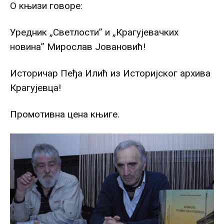
О књизи говоре:
Уредник „Светлости” и „Крагујевачких
новина” Мирослав Јовановић!
Историчар Пеђа Илић из Историјског архива
Крагујевца!
Промотивна цена књиге.