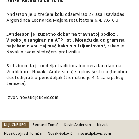
Afrike, Kevina Andersona.
Anderson je u trećem kolu odservirao 22 asa i savladao
Argentinca Leonarda Majera rezultatom 6:4, 7:6, 6:3.
„Anderson je izuzetno dobar na travnatoj podlozi.
Visoko je rangiran na ATP listi. Moraću da odigram na
najvišem nivou taj meč kako bih trijumfovao“
, rekao je
Novak o svom sledećem protivniku.
S obzirom da je nedelja tradicionalno neradan dan na
Vimbldonu, Novak i Anderson će njihov šesti međusobni
duel odigrati u ponedeljak (trenutno je 4-1 za srpskog
tenisera).
Izvor: novakdjokovic.com
KLJUČNE REČI
Bernard Tomić
Kevin Anderson
Novak
Novak bolji od Tomića
Novak Đoković
novakdjokovic.com