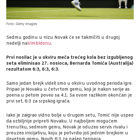
Foto: Getty Images
Sedmu godinu u nizu Novak će se takmičiti u drugoj
nedelji na
Vimbldonu
.
Prvi nosilac je u okviru meča trećeg kola bez izgubljenog
seta eliminisao 27. nosioca, Bernarda Tomića (Australija)
rezultatom 6:3, 6:3, 6:3.
Samo jedan brejk videli smo u okviru uvodnog perioda igre.
Pripao je Novaku u četvrtom gemu, koji je nakon serije as
poena u petom poveo sa 4:1. Sa ovom razlikom okončan je
prvi set, 6:3 za srpskog igrača.
Iako je zaigrao vidno bolje u drugom setu, Tomić nije uspeo
da ozbiljnije pripreti Novaku. U najboljem mogućem
trenutku, sedmom gemu, Novak je oduzeo servis rivalu i
preuzeo inicijativu, koju je potvrdio još jednim brejkom u
devetom gemu. Novih 6:3 za našeg tenisera.