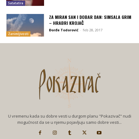
Satatatira
ZA MIRAN SAN I DOBAR DAN: SIMSALA GRIM
– HRABRI KROJAČ
Đorđe Todorović
-
feb 28, 2017
Zanimljivosti
U vremenu kada su dobre vesti u durgom planu "Pokazivač" nudi
mogućnost da se u njemu pojavljuju samo dobre vesti...