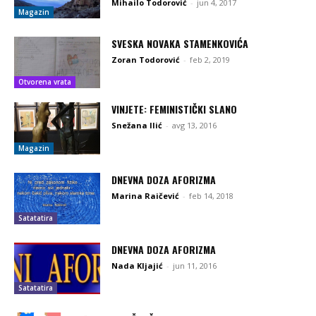
Mihailo Todorović
-
jun 4, 2017
Magazin
SVESKA NOVAKA STAMENKOVIĆA
Zoran Todorović
-
feb 2, 2019
Otvorena vrata
VINJETE: FEMINISTIČKI SLANO
Snežana Ilić
-
avg 13, 2016
Magazin
DNEVNA DOZA AFORIZMA
Marina Raičević
-
feb 14, 2018
Satatatira
DNEVNA DOZA AFORIZMA
Nada Kljajić
-
jun 11, 2016
Satatatira