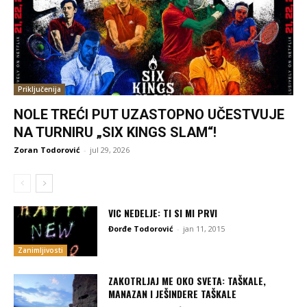
Priključenija
NOLE TREĆI PUT UZASTOPNO UČESTVUJE
NA TURNIRU „SIX KINGS SLAM“!
Zoran Todorović
-
jul 29, 2026
VIC NEDELJE: TI SI MI PRVI
Đorđe Todorović
-
jan 11, 2015
Zanimljivosti
ZAKOTRLJAJ ME OKO SVETA: TAŠKALE,
MANAZAN I JEŠINDERE TAŠKALE