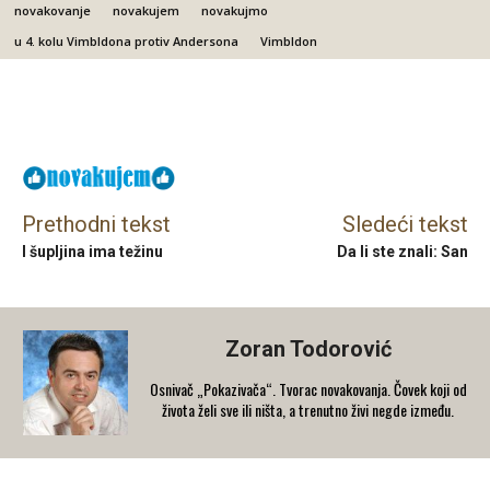
novakovanje
novakujem
novakujmo
u 4. kolu Vimbldona protiv Andersona
Vimbldon
Facebook
X
Email
Prethodni tekst
Sledeći tekst
I šupljina ima težinu
Da li ste znali: San
Zoran Todorović
Osnivač „Pokazivača“. Tvorac novakovanja. Čovek koji od
života želi sve ili ništa, a trenutno živi negde između.