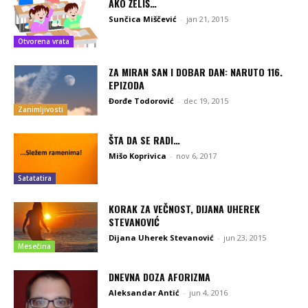
AKO ŽELIŠ…
Sunčica Miščević
-
jan 21, 2015
Otvorena vrata
ZA MIRAN SAN I DOBAR DAN: NARUTO 116.
EPIZODA
Đorđe Todorović
-
dec 19, 2015
Zanimljivosti
ŠTA DA SE RADI…
Mišo Koprivica
-
nov 6, 2017
Satatatira
KORAK ZA VEČNOST, DIJANA UHEREK
STEVANOVIĆ
Dijana Uherek Stevanović
-
jun 23, 2015
Mesečina
DNEVNA DOZA AFORIZMA
Aleksandar Antić
-
jun 4, 2016