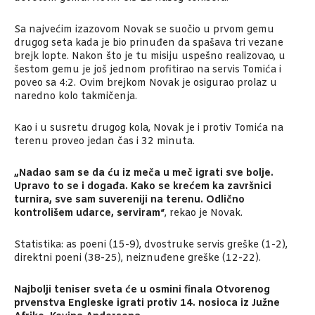
Sa najvećim izazovom Novak se suočio u prvom gemu
drugog seta kada je bio prinuđen da spašava tri vezane
brejk lopte. Nakon što je tu misiju uspešno realizovao, u
šestom gemu je još jednom profitirao na servis Tomića i
poveo sa 4:2. Ovim brejkom Novak je osigurao prolaz u
naredno kolo takmičenja.
Kao i u susretu drugog kola, Novak je i protiv Tomića na
terenu proveo jedan čas i 32 minuta.
„Nadao sam se da ću iz meča u meč igrati sve bolje.
Upravo to se i događa. Kako se krećem ka završnici
turnira, sve sam suvereniji na terenu. Odlično
kontrolišem udarce, serviram“
, rekao je Novak.
Statistika: as poeni (15-9), dvostruke servis greške (1-2),
direktni poeni (38-25), neiznuđene greške (12-22).
Najbolji teniser sveta će u osmini finala Otvorenog
prvenstva Engleske igrati protiv 14. nosioca iz Južne