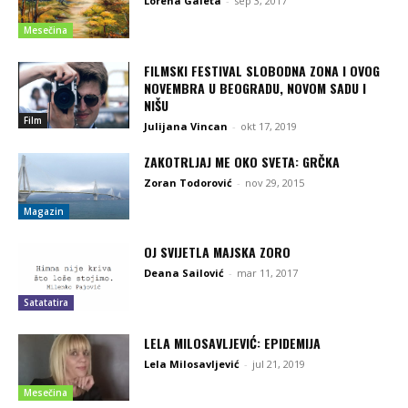
Lorena Galeta
-
sep 3, 2017
Mesečina
FILMSKI FESTIVAL SLOBODNA ZONA I OVOG
NOVEMBRA U BEOGRADU, NOVOM SADU I
NIŠU
Film
Julijana Vincan
-
okt 17, 2019
ZAKOTRLJAJ ME OKO SVETA: GRČKA
Zoran Todorović
-
nov 29, 2015
Magazin
OJ SVIJETLA MAJSKA ZORO
Deana Sailović
-
mar 11, 2017
Satatatira
LELA MILOSAVLJEVIĆ: EPIDEMIJA
Lela Milosavljević
-
jul 21, 2019
Mesečina