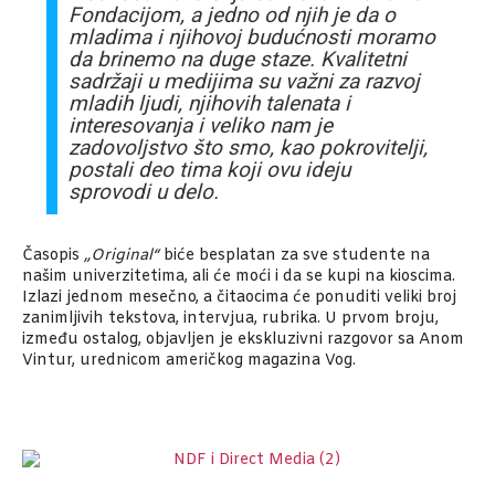
Fondacijom, a jedno od njih je da o
mladima i njihovoj budućnosti moramo
da brinemo na duge staze. Kvalitetni
sadržaji u medijima su važni za razvoj
mladih ljudi, njihovih talenata i
interesovanja i veliko nam je
zadovoljstvo što smo, kao pokrovitelji,
postali deo tima koji ovu ideju
sprovodi u delo.
Časopis
„Original“
biće besplatan za sve studente na
našim univerzitetima, ali će moći i da se kupi na kioscima.
Izlazi jednom mesečno, a čitaocima će ponuditi veliki broj
zanimljivih tekstova, intervjua, rubrika. U prvom broju,
između ostalog, objavljen je ekskluzivni razgovor sa Anom
Vintur, urednicom američkog magazina Vog.