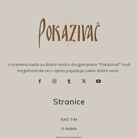
U vremenu kada su dobre vesti u durgom planu "Pokazivač" nudi
mogućnost da se u njemu pojavljuju samo dobre vesti...
Stranice
NAŠ TIM
O NAMA
NOVAKUJMO!