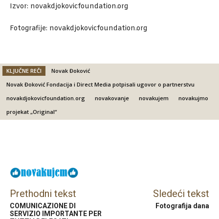
Izvor: novakdjokovicfoundation.org
Fotografije: novakdjokovicfoundation.org
KLJUČNE REČI
Novak Đoković
Novak Đoković Fondacija i Direct Media potpisali ugovor o partnerstvu
novakdjokovicfoundation.org
novakovanje
novakujem
novakujmo
projekat „Original“
Facebook
X
Email
Prethodni tekst
Sledeći tekst
COMUNICAZIONE DI
Fotografija dana
SERVIZIO IMPORTANTE PER