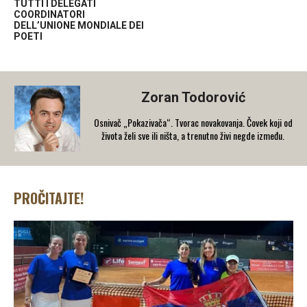
TUTTI I DELEGATI
COORDINATORI
DELL’UNIONE MONDIALE DEI
POETI
Zoran Todorović
Osnivač „Pokazivača“. Tvorac novakovanja. Čovek koji od
života želi sve ili ništa, a trenutno živi negde između.
PROČITAJTE!