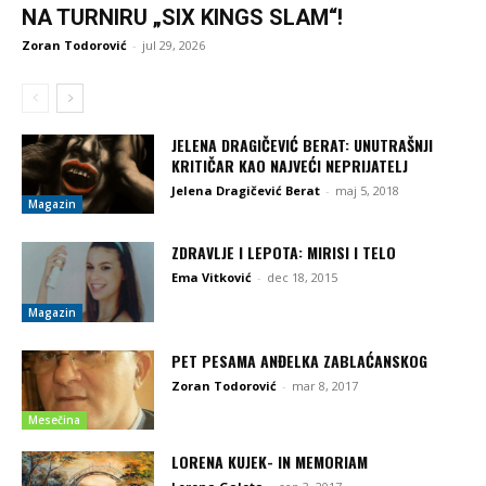
NA TURNIRU „SIX KINGS SLAM“!
Zoran Todorović
-
jul 29, 2026
JELENA DRAGIČEVIĆ BERAT: UNUTRAŠNJI
KRITIČAR KAO NAJVEĆI NEPRIJATELJ
Jelena Dragičević Berat
-
maj 5, 2018
Magazin
ZDRAVLJE I LEPOTA: MIRISI I TELO
Ema Vitković
-
dec 18, 2015
Magazin
PET PESAMA ANĐELKA ZABLAĆANSKOG
Zoran Todorović
-
mar 8, 2017
Mesečina
LORENA KUJEK- IN MEMORIAM