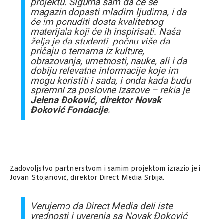
projektu. Sigurna sam da će se
magazin dopasti mladim ljudima, i da
će im ponuditi dosta kvalitetnog
materijala koji će ih inspirisati. Naša
želja je da studenti počnu više da
pričaju o temama iz kulture,
obrazovanja, umetnosti, nauke, ali i da
dobiju relevatne informacije koje im
mogu koristiti i sada, i onda kada budu
spremni za poslovne izazove – rekla je
Jelena Đoković, direktor Novak
Đoković Fondacije.
Zadovoljstvo partnerstvom i samim projektom izrazio je i
Jovan Stojanović, direktor Direct Media Srbija.
Verujemo da Direct Media deli iste
vrednosti i uverenja sa Novak Đoković