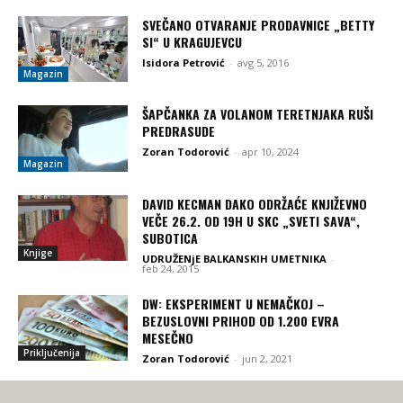
SVEČANO OTVARANJE PRODAVNICE „BETTY
SI“ U KRAGUJEVCU
Isidora Petrović
-
avg 5, 2016
Magazin
ŠAPČANKA ZA VOLANOM TERETNJAKA RUŠI
PREDRASUDE
Zoran Todorović
-
apr 10, 2024
Magazin
DAVID KECMAN DAKO ODRŽAĆE KNJIŽEVNO
VEČE 26.2. OD 19H U SKC „SVETI SAVA“,
SUBOTICA
Knjige
UDRUŽENjE BALKANSKIH UMETNIKA
-
feb 24, 2015
DW: EKSPERIMENT U NEMAČKOJ –
BEZUSLOVNI PRIHOD OD 1.200 EVRA
MESEČNO
Priključenija
Zoran Todorović
-
jun 2, 2021