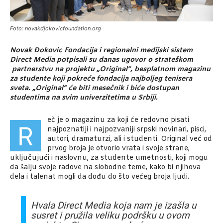
Foto: novakdjokovicfoundation.org
Novak Đokovic Fondacija i regionalni medijski sistem
Direct Media potpisali su danas ugovor o strateškom
partnerstvu na projektu „Original“, besplatnom magazinu
za studente koji pokreće fondacija najboljeg tenisera
sveta. „Original“ će biti mesečnik i biće dostupan
studentima na svim univerzitetima u Srbiji.
eč je o magazinu za koji će redovno pisati
R
najpoznatiji i najpozvaniji srpski novinari, pisci,
autori, dramaturzi, ali i studenti. Original već od
prvog broja je otvorio vrata i svoje strane,
uključujući i naslovnu, za studente umetnosti, koji mogu
da šalju svoje radove na slobodne teme, kako bi njihova
dela i talenat mogli da dođu do što većeg broja ljudi.
Hvala Direct Media koja nam je izašla u
susret i pružila veliku podršku u ovom