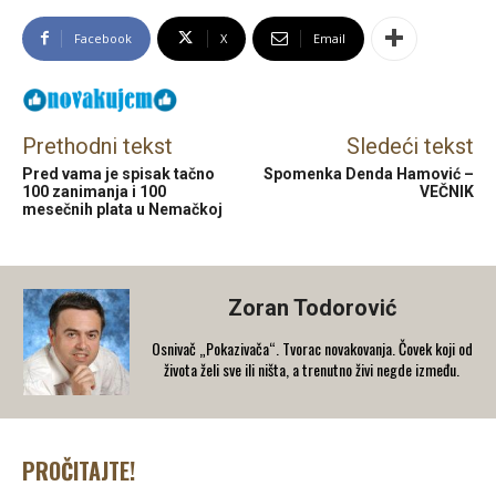
Facebook
X
Email
Prethodni tekst
Sledeći tekst
Pred vama je spisak tačno
Spomenka Denda Hamović –
100 zanimanja i 100
VEČNIK
mesečnih plata u Nemačkoj
Zoran Todorović
Osnivač „Pokazivača“. Tvorac novakovanja. Čovek koji od
života želi sve ili ništa, a trenutno živi negde između.
PROČITAJTE!