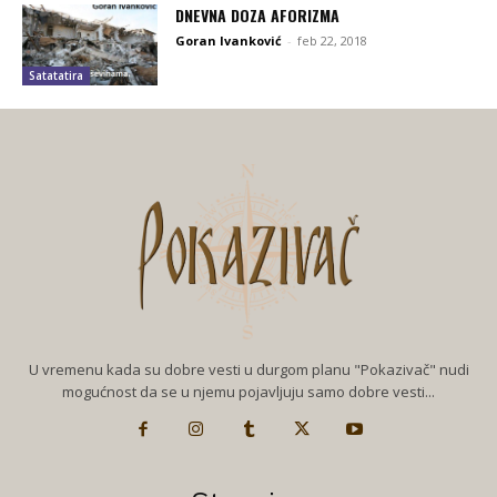
DNEVNA DOZA AFORIZMA
Goran Ivanković
-
feb 22, 2018
Satatatira
U vremenu kada su dobre vesti u durgom planu "Pokazivač" nudi
mogućnost da se u njemu pojavljuju samo dobre vesti...