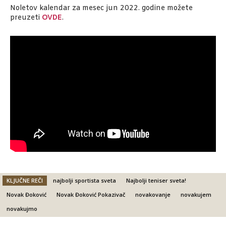
Noletov kalendar za mesec jun 2022. godine možete
preuzeti
OVDE
.
KLJUČNE REČI
najbolji sportista sveta
Najbolji teniser sveta!
Novak Đoković
Novak Đoković Pokazivač
novakovanje
novakujem
novakujmo