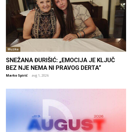
Muzika
SNEŽANA ĐURIŠIĆ: „EMOCIJA JE KLJUČ
BEZ NJE NEMA NI PRAVOG DERTA“
Marko Spirić
-
avg 1, 2026