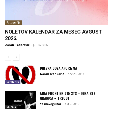
Fotografija
NOLETOV KALENDAR ZA MESEC AVGUST
2026.
Zoran Todorović
-
jul 30, 2026
DNEVNA DOZA AFORIZMA
Goran Ivanković
-
dec 28, 2017
Satatatira
ARIA FRONTIER 615 3TS – IGRA BEZ
GRANICA – TRYOUT
Yesiloveguitar
-
okt 2, 2016
Muzika