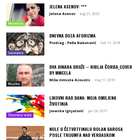
JELENA ASENOV: ***
Jelena Asenov
-
avg 21, 2022
Mesečina
DNEVNA DOZA AFORIZMA
Predrag - Peđa Đakonović
-
feb 11, 2018
Satatatira
DVA DINARA DRUŽE – RIBLJA ČORBA_COVER
BY MMCELA
Miša mmcela Acoustic
-
maj 17, 2019
Muzika
LIKOVNI RAD DANA: MOJA OMILJENA
ŽIVOTINJA
Jovanka Ignjatović
-
jan 26, 2017
Otvorena vrata
NOLE U ČETVRTFINALU ROLAN GAROSA
POSLE TRIJUMFA NAD VERDASKOM