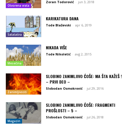
Zoran Todorović
-
jun 3, 2018
Otvorena vrata
KARIKATURA DANA
Tode Blaževski
-
apr 6, 2019
Satatatira
NIKADA VIŠE
Tode Nikoletić
-
avg 2, 2015
Mesečina
SLOBINO ZANIMLJIVO ĆOŠE: MA ŠTA KAŽEŠ !
– PRVI DEO –
Slobodan Osmokrović
-
jul 29, 2016
Zanimljivosti
SLOBINO ZANIMLJIVO ĆOŠE: FRAGMENTI
PROŠLOSTI – 5 –
Slobodan Osmokrović
-
jul 26, 2018
Magazin