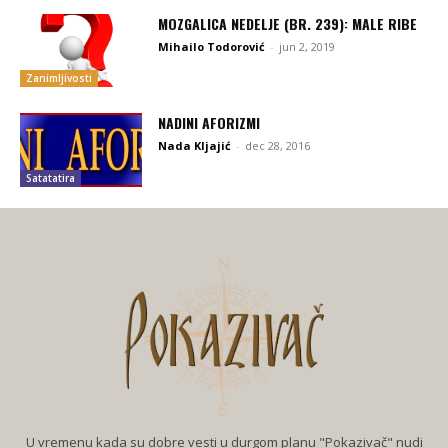
MOZGALICA NEDELJE (BR. 239): MALE RIBE
Mihailo Todorović
-
jun 2, 2019
Zanimljivosti
NADINI AFORIZMI
Nada Kljajić
-
dec 28, 2016
Satatatira
U vremenu kada su dobre vesti u durgom planu "Pokazivač" nudi