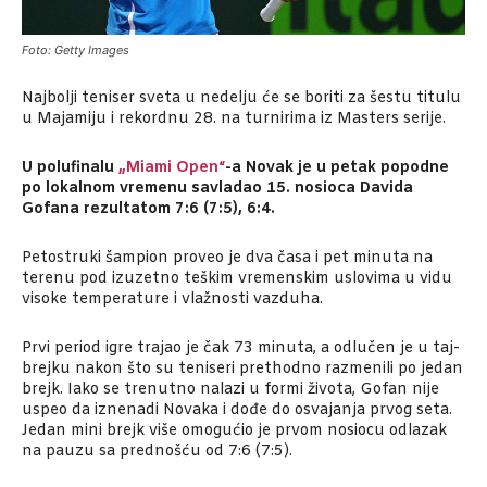
Foto: Getty Images
Najbolji teniser sveta u nedelju će se boriti za šestu titulu
u Majamiju i rekordnu 28. na turnirima iz Masters serije.
U polufinalu
„Miami Open“
-a Novak je u petak popodne
po lokalnom vremenu savladao 15. nosioca Davida
Gofana rezultatom 7:6 (7:5), 6:4.
Petostruki šampion proveo je dva časa i pet minuta na
terenu pod izuzetno teškim vremenskim uslovima u vidu
visoke temperature i vlažnosti vazduha.
Prvi period igre trajao je čak 73 minuta, a odlučen je u taj-
brejku nakon što su teniseri prethodno razmenili po jedan
brejk. Iako se trenutno nalazi u formi života, Gofan nije
uspeo da iznenadi Novaka i dođe do osvajanja prvog seta.
Jedan mini brejk više omogućio je prvom nosiocu odlazak
na pauzu sa prednošću od 7:6 (7:5).