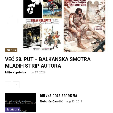
Kultura
VEĆ 28. PUT – BALKANSKA SMOTRA
MLADIH STRIP AUTORA
Mišo Koprivica
-
jun 27, 2026
DNEVNA DOZA AFORIZMA
Nebojša Čandić
-
avg 13, 2018
Satatatira