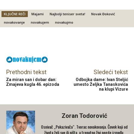
KLJUČNE REČI
Majami
Najbolji teniser sveta!
Novak Đoković
novakovanje
novakujem
novakujmo
Facebook
X
Email
Prethodni tekst
Sledeći tekst
Za miran san i dobar dan:
Odbojka dame: Ivan Steljić
Zmajeva kugla 46. epizoda
umesto Željka Tanaskovića
na klupi Vizure
Zoran Todorović
Osnivač „Pokazivača“. Tvorac novakovanja. Čovek koji od
života želi sve ili ništa, a trenutno živi negde između.