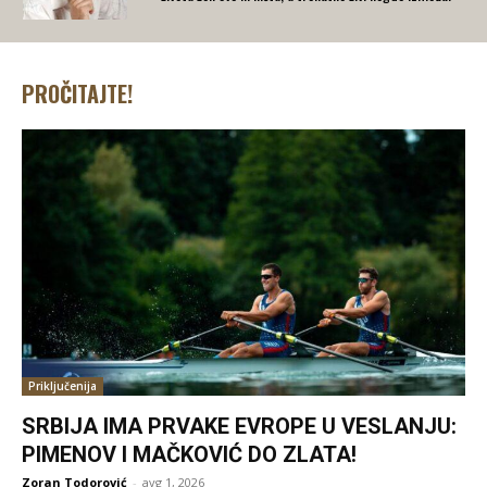
PROČITAJTE!
Priključenija
SRBIJA IMA PRVAKE EVROPE U VESLANJU:
PIMENOV I MAČKOVIĆ DO ZLATA!
Zoran Todorović
-
avg 1, 2026