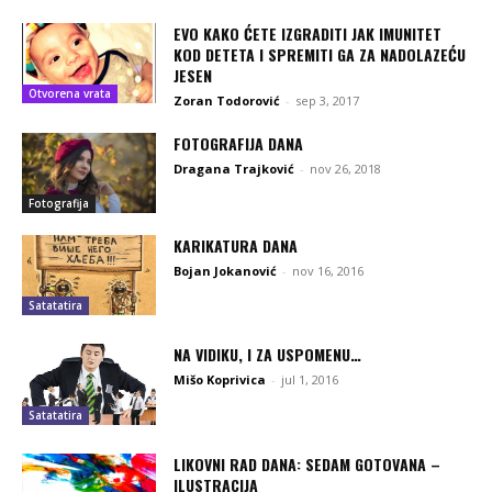
EVO KAKO ĆETE IZGRADITI JAK IMUNITET
KOD DETETA I SPREMITI GA ZA NADOLAZEĆU
JESEN
Otvorena vrata
Zoran Todorović
-
sep 3, 2017
FOTOGRAFIJA DANA
Dragana Trajković
-
nov 26, 2018
Fotografija
KARIKATURA DANA
Bojan Jokanović
-
nov 16, 2016
Satatatira
NA VIDIKU, I ZA USPOMENU…
Mišo Koprivica
-
jul 1, 2016
Satatatira
LIKOVNI RAD DANA: SEDAM GOTOVANA –
ILUSTRACIJA