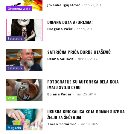
Jovanka Ignjatović
-
feb 22, 2015
Otvorena vrata
DNEVNA DOZA AFORIZMA:
Dragana Pašić
-
sep 9, 2016
Satatatira
SATIRIČNA PRIČA ĐORĐE OTAŠEVIĆ
Deana Sailović
-
dec 12, 2017
Satatatira
FOTOGRAFIJE SU AUTORSKA DELA KOJA
IMAJU SVOJU CENU
Bojana Pudar
-
mar 25, 2014
Vesti
UKUSNA GRICKALICA KOJA ODMAH SUZBIJA
ŽELJU ZA ŠEĆEROM
Zoran Todorović
-
jan 18, 2022
Magazin