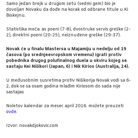
Samo jedan brejk u drugom setu (sedmi gem) bio je
dovoljan Novaku da dođe na korak od odbrane titule u Ki
Biskejnu.
Statistika meča: as poeni (7-8), dvostruke servis greške (2-
2), direktni poeni (20-25), neiznuđene greške (29-37).
Novak će u finalu Mastersa u Majamiju u nedelju od 19
časova (po srednjeevropskom vremenu) igrati protiv
pobednika drugog polufinalnog duela u okviru kojeg se
sastaju Kei Nišikori (Japan, 6) i Nik Kirios (Australija, 24).
U međusobnim susretima protiv Nišikorija Novak vodi sa 6-
2, dok se sa osam godina mlađim Kiriosom do sada nije
sastajao.
Noletov kalendar za mesec april 2016. možete preuzeti
ovde
.
Izvor: novakdjokovic.com