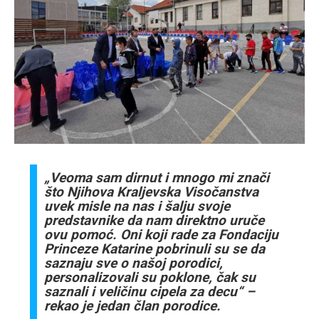
„Veoma sam dirnut i mnogo mi znači
što Njihova Kraljevska Visočanstva
uvek misle na nas i šalju svoje
predstavnike da nam direktno uruče
ovu pomoć. Oni koji rade za Fondaciju
Princeze Katarine pobrinuli su se da
saznaju sve o našoj porodici,
personalizovali su poklone, čak su
saznali i veličinu cipela za decu“ –
rekao je jedan član porodice.