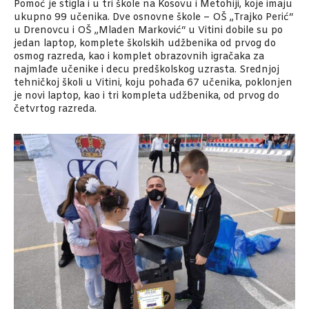
Pomoć je stigla i u tri škole na Kosovu i Metohiji, koje imaju
ukupno 99 učenika. Dve osnovne škole – OŠ „Trajko Perić“
u Drenovcu i OŠ „Mladen Marković“ u Vitini dobile su po
jedan laptop, komplete školskih udžbenika od prvog do
osmog razreda, kao i komplet obrazovnih igračaka za
najmlađe učenike i decu predškolskog uzrasta. Srednjoj
tehničkoj školi u Vitini, koju pohađa 67 učenika, poklonjen
je novi laptop, kao i tri kompleta udžbenika, od prvog do
četvrtog razreda.