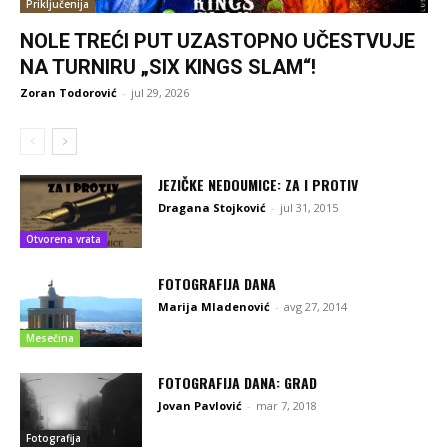
Priključenija
NOLE TREĆI PUT UZASTOPNO UČESTVUJE
NA TURNIRU „SIX KINGS SLAM“!
Zoran Todorović
-
jul 29, 2026
JEZIČKE NEDOUMICE: ZA I PROTIV
Dragana Stojković
-
jul 31, 2015
Otvorena vrata
FOTOGRAFIJA DANA
Marija Mladenović
-
avg 27, 2014
Mesečina
FOTOGRAFIJA DANA: GRAD
Jovan Pavlović
-
mar 7, 2018
Fotografija