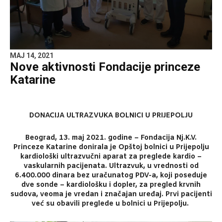
MAJ 14, 2021
Nove aktivnosti Fondacije princeze
Katarine
DONACIJA ULTRAZVUKA BOLNICI U PRIJEPOLJU
Beograd, 13. maj 2021. godine – Fondacija Nj.K.V.
Princeze Katarine donirala je Opštoj bolnici u Prijepolju
kardiološki ultrazvučni aparat za preglede kardio –
vaskularnih pacijenata. Ultrazvuk, u vrednosti od
6.400.000 dinara bez uračunatog PDV-a, koji poseduje
dve sonde – kardiološku i dopler, za pregled krvnih
sudova, veoma je vredan i značajan uređaj. Prvi pacijenti
već su obavili preglede u bolnici u Prijepolju.