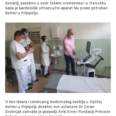
donaciji, posebno u ovim teškim vremenima i u trenutku
kada je kardiološki ultrazvučni aparat bio preko potreban
bolnici u Prijepolju.
U ime lekara i celokupng medicinskog osoblja u Opštoj
bolnici u Prijepolji, direktor ove ustanove Dr Zoran
Drobnjak zahvalio je gospodji Anki Erne i Fondaciji Princeze