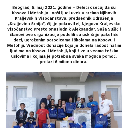
Beograd, 5. maj 2021. godine – Deleći osećaj da su
Kosovo i Metohija i naši ljudi uvek u srcima Njihovih
Kraljevskih Visočanstava, predsednik Udruženja
„Kraljevina Srbija“, čiji je pokrovitelj Njegovo Kraljevsko
Visočanstvo Prestolonaslednik Aleksandar, Saša Sušić i
članovi ove organizacije podelili su uskršnje paketiće
deci, ugroženim porodicama i školama na Kosovu i
Metohiji. Vrednost donacije koja je donela radost našim
ljudima na Kosovu i Metohiji, koji žive u veoma teškim
uslovima i kojima je potrebna svaka moguća pomoć,
prelazi 6 miiona dinara.