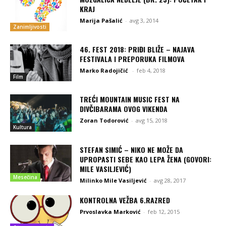
KRAJ
Marija Pašalić
-
avg 3, 2014
Zanimljivosti
46. FEST 2018: PRIĐI BLIŽE – NAJAVA
FESTIVALA I PREPORUKA FILMOVA
Marko Radojičić
-
feb 4, 2018
Film
TREĆI MOUNTAIN MUSIC FEST NA
DIVČIBARAMA OVOG VIKENDA
Zoran Todorović
-
avg 15, 2018
Kultura
STEFAN SIMIĆ – NIKO NE MOŽE DA
UPROPASTI SEBE KAO LEPA ŽENA (GOVORI:
MILE VASILJEVIĆ)
Mesečina
Milinko Mile Vasiljević
-
avg 28, 2017
KONTROLNA VEŽBA 6.RAZRED
Prvoslavka Marković
-
feb 12, 2015