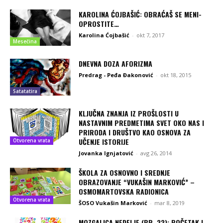
KAROLINA ĆOJBAŠIĆ: OBRAĆAŠ SE MENI-
OPROSTITE…
Karolina Ćojbašić
-
okt 7, 2017
Mesečina
DNEVNA DOZA AFORIZMA
Predrag - Peđa Đakonović
-
okt 18, 2015
Satatatira
KLJUČNA ZNANJA IZ PROŠLOSTI U
NASTAVNIM PREDMETIMA SVET OKO NAS I
PRIRODA I DRUŠTVO KAO OSNOVA ZA
UČENJE ISTORIJE
Otvorena vrata
Jovanka Ignjatović
-
avg 26, 2014
ŠKOLA ZA OSNOVNO I SREDNJE
OBRAZOVANJE “VUKAŠIN MARKOVIĆ” –
OSMOMARTOVSKA RADIONICA
Otvorena vrata
ŠOSO Vukašin Marković
-
mar 8, 2019
MOZGALICA NEDELJE (BR. 23): POČETAK I