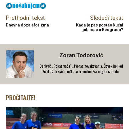
Prethodni tekst
Sledeći tekst
Dnevna doza aforizma
Kada je pas postao kućni
ljubimac u Beogradu?
Zoran Todorović
Osnivač „Pokazivača“. Tvorac novakovanja. Čovek koji od
života želi sve ili ništa, a trenutno živi negde između.
PROČITAJTE!