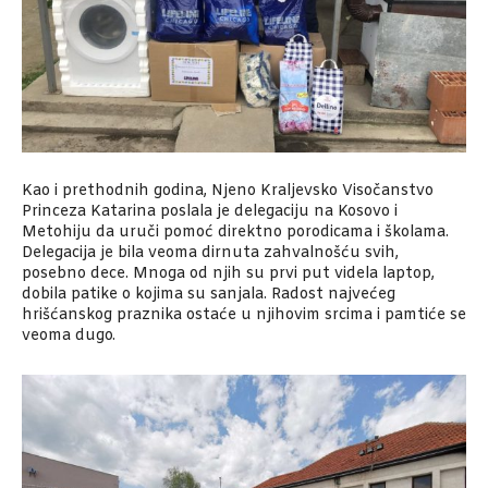
Kao i prethodnih godina, Njeno Kraljevsko Visočanstvo
Princeza Katarina poslala je delegaciju na Kosovo i
Metohiju da uruči pomoć direktno porodicama i školama.
Delegacija je bila veoma dirnuta zahvalnošću svih,
posebno dece. Mnoga od njih su prvi put videla laptop,
dobila patike o kojima su sanjala. Radost najvećeg
hrišćanskog praznika ostaće u njihovim srcima i pamtiće se
veoma dugo.