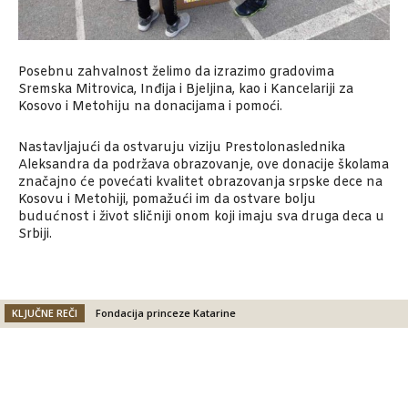
Posebnu zahvalnost želimo da izrazimo gradovima
Sremska Mitrovica, Inđija i Bjeljina, kao i Kancelariji za
Kosovo i Metohiju na donacijama i pomoći.
Nastavljajući da ostvaruju viziju Prestolonaslednika
Aleksandra da podržava obrazovanje, ove donacije školama
značajno će povećati kvalitet obrazovanja srpske dece na
Kosovu i Metohiji, pomažući im da ostvare bolju
budućnost i život sličniji onom koji imaju sva druga deca u
Srbiji.
KLJUČNE REČI
Fondacija princeze Katarine
Facebook
X
Email