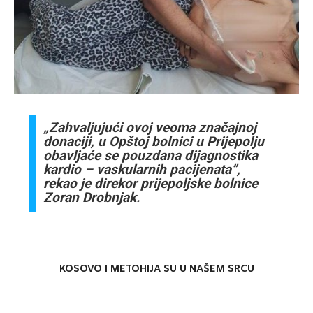
„Zahvaljujući ovoj veoma značajnoj
donaciji, u Opštoj bolnici u Prijepolju
obavljaće se pouzdana dijagnostika
kardio – vaskularnih pacijenata”,
rekao je direkor prijepoljske bolnice
Zoran Drobnjak.
KOSOVO I METOHIJA SU U NAŠEM SRCU