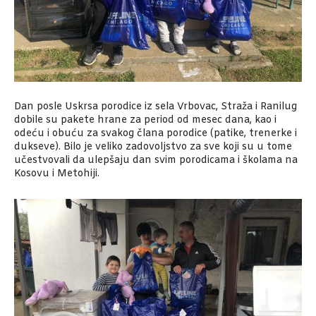
Dan posle Uskrsa porodice iz sela Vrbovac, Straža i Ranilug
dobile su pakete hrane za period od mesec dana, kao i
odeću i obuću za svakog člana porodice (patike, trenerke i
dukseve). Bilo je veliko zadovoljstvo za sve koji su u tome
učestvovali da ulepšaju dan svim porodicama i školama na
Kosovu i Metohiji.