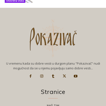
Otvorena vrata
U vremenu kada su dobre vesti u durgom planu "Pokazivač" nudi
mogućnost da se u njemu pojavljuju samo dobre vesti...
Stranice
NAŠ TIM