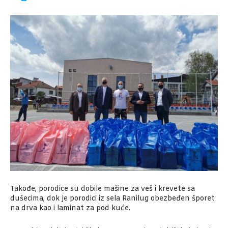
Takođe, porodice su dobile mašine za veš i krevete sa
dušecima, dok je porodici iz sela Ranilug obezbeđen šporet
na drva kao i laminat za pod kuće.