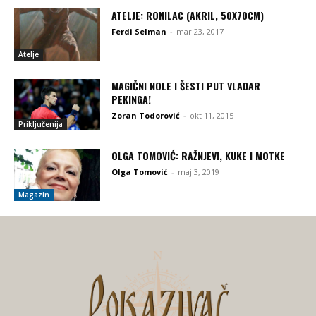
ATELJE: RONILAC (AKRIL, 50X70CM)
Ferdi Selman
-
mar 23, 2017
Atelje
MAGIČNI NOLE I ŠESTI PUT VLADAR
PEKINGA!
Zoran Todorović
-
okt 11, 2015
Priključenija
OLGA TOMOVIĆ: RAŽNJEVI, KUKE I MOTKE
Olga Tomović
-
maj 3, 2019
Magazin