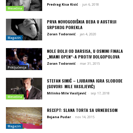
Predrag Kisa Kisić
-
jun 6, 2018
Mesečina
PRVA NOVOGODIŠNJA BEBA U AUSTRIJI
SRPSKOG POREKLA
Zoran Todorović
-
jan 4, 2020
Magazin
NOLE BOLJI OD DARSISA, U OSMINI FINALA
„MIAMI OPEN“-A PROTIV DOLGOPOLOVA
Zoran Todorović
-
mar 31, 2015
Priključenija
STEFAN SIMIĆ – LJUBAVNA IGRA SLOBODE
(GOVORI: MILE VASILJEVIĆ)
Milinko Mile Vasiljević
-
sep 17, 2018
Mesečina
RECEPT: SLANA TORTA SA URNEBESOM
Bojana Pudar
-
nov 14, 2015
Magazin