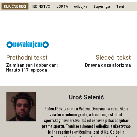
KLJUČNE REČI
JEDINSTVO
LOPTA
odbojka
Superliga
Tent
Facebook
X
Email
Prethodni tekst
Sledeći tekst
Za miran san i dobar dan:
Dnevna doza aforizma
Naruto 117. epizoda
Uroš Selenić
Rođen 1997. godine u Valjevu. Osnovnu i srednju školu
završio u rodnom gradu, a trenutno je student
sportskog novinarstva. Još od osnovne pokazao ljubav
prema sportu. Trenirao rukomet i odbojku, a učestvovao
je i na raznim takmičenjima iz atletike. Od boljih