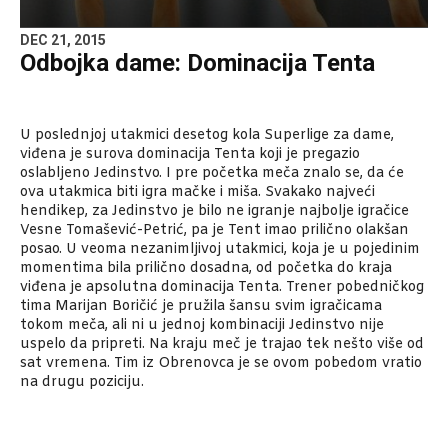
DEC 21, 2015
Odbojka dame: Dominacija Tenta
U poslednjoj utakmici desetog kola Superlige za dame,
viđena je surova dominacija Tenta koji je pregazio
oslabljeno Jedinstvo. I pre početka meča znalo se, da će
ova utakmica biti igra mačke i miša. Svakako najveći
hendikep, za Jedinstvo je bilo ne igranje najbolje igračice
Vesne Tomašević-Petrić, pa je Tent imao prilično olakšan
posao. U veoma nezanimljivoj utakmici, koja je u pojedinim
momentima bila prilično dosadna, od početka do kraja
viđena je apsolutna dominacija Tenta. Trener pobedničkog
tima Marijan Boričić je pružila šansu svim igračicama
tokom meča, ali ni u jednoj kombinaciji Jedinstvo nije
uspelo da pripreti. Na kraju meč je trajao tek nešto više od
sat vremena. Tim iz Obrenovca je se ovom pobedom vratio
na drugu poziciju.