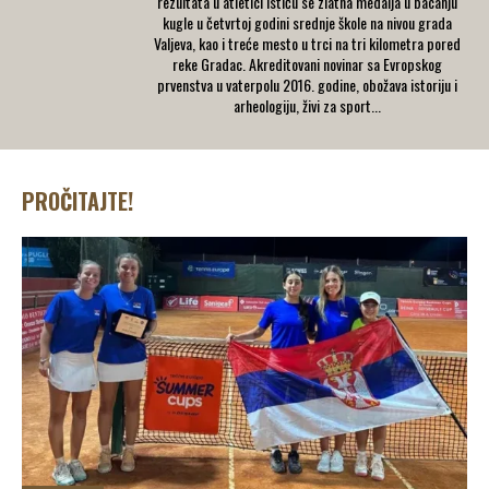
rezultata u atletici ističu se zlatna medalja u bacanju
kugle u četvrtoj godini srednje škole na nivou grada
Valjeva, kao i treće mesto u trci na tri kilometra pored
reke Gradac. Akreditovani novinar sa Evropskog
prvenstva u vaterpolu 2016. godine, obožava istoriju i
arheologiju, živi za sport...
PROČITAJTE!