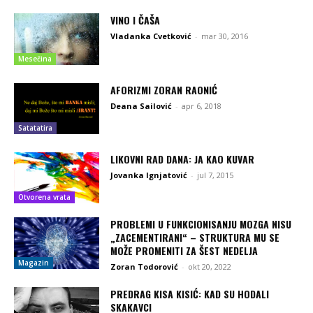
VINO I ČAŠA
Vladanka Cvetković
-
mar 30, 2016
Mesečina
AFORIZMI ZORAN RAONIĆ
Deana Sailović
-
apr 6, 2018
Satatatira
LIKOVNI RAD DANA: JA KAO KUVAR
Jovanka Ignjatović
-
jul 7, 2015
Otvorena vrata
PROBLEMI U FUNKCIONISANJU MOZGA NISU
„ZACEMENTIRANI“ – STRUKTURA MU SE
MOŽE PROMENITI ZA ŠEST NEDELJA
Magazin
Zoran Todorović
-
okt 20, 2022
PREDRAG KISA KISIĆ: KAD SU HODALI
SKAKAVCI