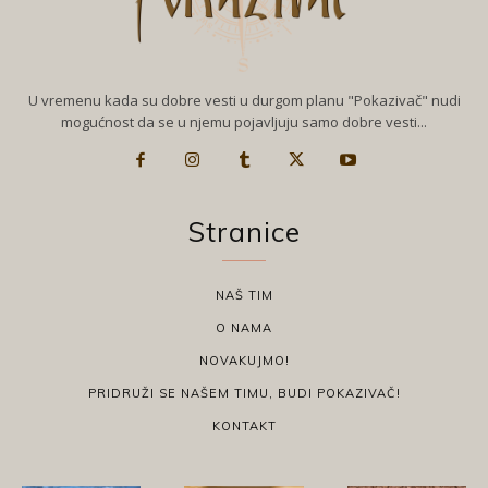
U vremenu kada su dobre vesti u durgom planu "Pokazivač" nudi
mogućnost da se u njemu pojavljuju samo dobre vesti...
Stranice
NAŠ TIM
O NAMA
NOVAKUJMO!
PRIDRUŽI SE NAŠEM TIMU, BUDI POKAZIVAČ!
KONTAKT