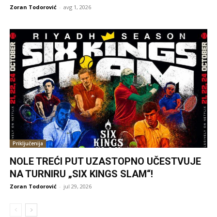
Zoran Todorović
-
avg 1, 2026
Priključenija
NOLE TREĆI PUT UZASTOPNO UČESTVUJE
NA TURNIRU „SIX KINGS SLAM“!
Zoran Todorović
-
jul 29, 2026