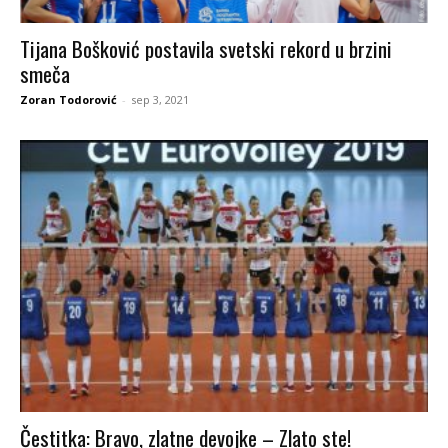
Tijana Bošković postavila svetski rekord u brzini
smeča
Zoran Todorović
-
sep 3, 2021
Čestitka: Bravo, zlatne devojke – Zlato ste!