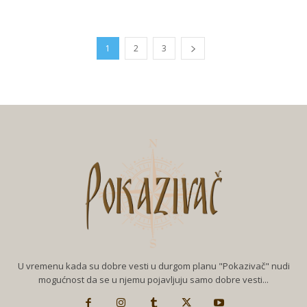
1
2
3
U vremenu kada su dobre vesti u durgom planu "Pokazivač" nudi
mogućnost da se u njemu pojavljuju samo dobre vesti...