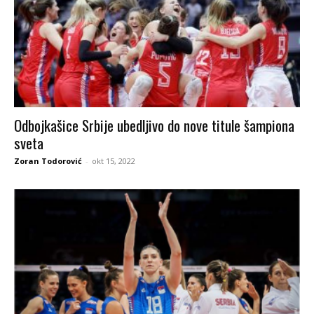
Odbojkašice Srbije ubedljivo do nove titule šampiona
sveta
Zoran Todorović
-
okt 15, 2022