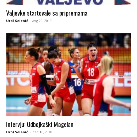
Valjevke startovale sa pripremama
Uroš Selenić
-
avg 20, 2019
Intervju: Odbojkaški Magelan
Uroš Selenić
-
dec 16, 2018