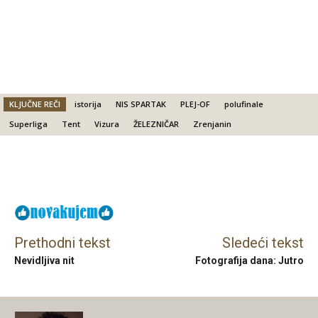
KLJUČNE REČI
istorija
NIS SPARTAK
PLEJ-OF
polufinale
Superliga
Tent
Vizura
ŽELEZNIČAR
Zrenjanin
Facebook
X
Email
Prethodni tekst
Sledeći tekst
Nevidljiva nit
Fotografija dana: Jutro