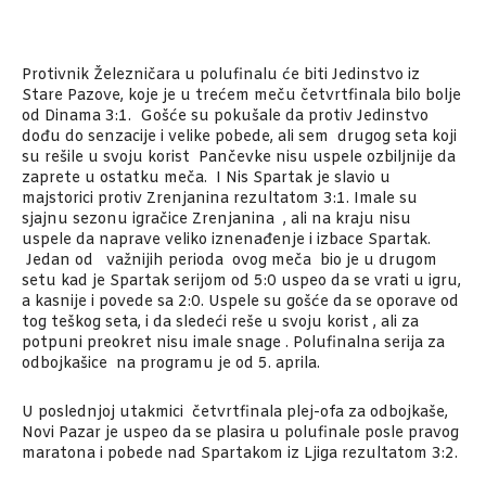
Protivnik Železničara u polufinalu će biti Jedinstvo iz
Stare Pazove, koje je u trećem meču četvrtfinala bilo bolje
od Dinama 3:1. Gošće su pokušale da protiv Jedinstvo
dođu do senzacije i velike pobede, ali sem drugog seta koji
su rešile u svoju korist Pančevke nisu uspele ozbiljnije da
zaprete u ostatku meča. I Nis Spartak je slavio u
majstorici protiv Zrenjanina rezultatom 3:1. Imale su
sjajnu sezonu igračice Zrenjanina , ali na kraju nisu
uspele da naprave veliko iznenađenje i izbace Spartak.
Jedan od važnijih perioda ovog meča bio je u drugom
setu kad je Spartak serijom od 5:0 uspeo da se vrati u igru,
a kasnije i povede sa 2:0. Uspele su gošće da se oporave od
tog teškog seta, i da sledeći reše u svoju korist , ali za
potpuni preokret nisu imale snage . Polufinalna serija za
odbojkašice na programu je od 5. aprila.
U poslednjoj utakmici četvrtfinala plej-ofa za odbojkaše,
Novi Pazar je uspeo da se plasira u polufinale posle pravog
maratona i pobede nad Spartakom iz Ljiga rezultatom 3:2.