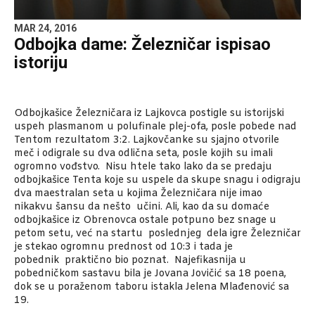
MAR 24, 2016
Odbojka dame: Železničar ispisao
istoriju
Odbojkašice Železničara iz Lajkovca postigle su istorijski
uspeh plasmanom u polufinale plej-ofa, posle pobede nad
Tentom rezultatom 3:2. Lajkovčanke su sjajno otvorile
meč i odigrale su dva odlična seta, posle kojih su imali
ogromno vođstvo. Nisu htele tako lako da se predaju
odbojkašice Tenta koje su uspele da skupe snagu i odigraju
dva maestralan seta u kojima Železničara nije imao
nikakvu šansu da nešto učini. Ali, kao da su domaće
odbojkašice iz Obrenovca ostale potpuno bez snage u
petom setu, već na startu poslednjeg dela igre Železničar
je stekao ogromnu prednost od 10:3 i tada je
pobednik praktično bio poznat. Najefikasnija u
pobedničkom sastavu bila je Jovana Jovičić sa 18 poena,
dok se u poraženom taboru istakla Jelena Mlađenović sa
19.