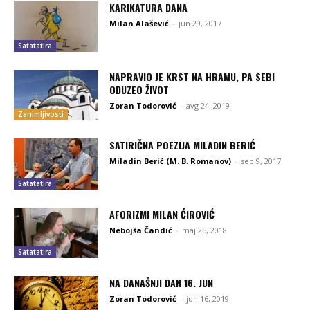
KARIKATURA DANA
Milan Alašević
-
jun 29, 2017
Satatatira
NAPRAVIO JE KRST NA HRAMU, PA SEBI
ODUZEO ŽIVOT
Zoran Todorović
-
avg 24, 2019
Zanimljivosti
SATIRIČNA POEZIJA MILADIN BERIĆ
Miladin Berić (M. B. Romanov)
-
sep 9, 2017
Satatatira
AFORIZMI MILAN ĆIROVIĆ
Nebojša Čandić
-
maj 25, 2018
Satatatira
NA DANAŠNJI DAN 16. JUN
Zoran Todorović
-
jun 16, 2019