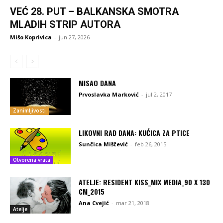
VEĆ 28. PUT – BALKANSKA SMOTRA
MLADIH STRIP AUTORA
Mišo Koprivica
-
jun 27, 2026
MISAO DANA
Prvoslavka Marković
-
jul 2, 2017
Zanimljivosti
LIKOVNI RAD DANA: KUĆICA ZA PTICE
Sunčica Miščević
-
feb 26, 2015
Otvorena vrata
ATELJE: RESIDENT KISS_MIX MEDIA_90 X 130
CM_2015
Ana Cvejić
-
mar 21, 2018
Atelje