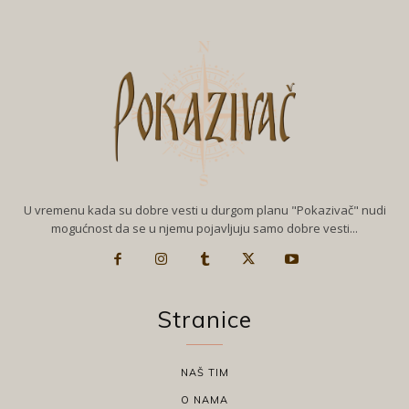
U vremenu kada su dobre vesti u durgom planu "Pokazivač" nudi
mogućnost da se u njemu pojavljuju samo dobre vesti...
Stranice
NAŠ TIM
O NAMA