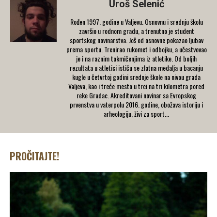
Uroš Selenić
Rođen 1997. godine u Valjevu. Osnovnu i srednju školu
završio u rodnom gradu, a trenutno je student
sportskog novinarstva. Još od osnovne pokazao ljubav
prema sportu. Trenirao rukomet i odbojku, a učestvovao
je i na raznim takmičenjima iz atletike. Od boljih
rezultata u atletici ističu se zlatna medalja u bacanju
kugle u četvrtoj godini srednje škole na nivou grada
Valjeva, kao i treće mesto u trci na tri kilometra pored
reke Gradac. Akreditovani novinar sa Evropskog
prvenstva u vaterpolu 2016. godine, obožava istoriju i
arheologiju, živi za sport...
PROČITAJTE!