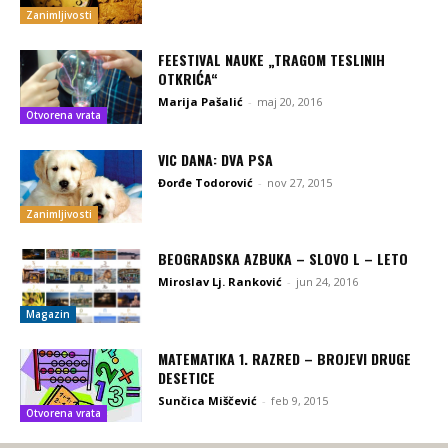
Zanimljivosti
FEESTIVAL NAUKE „TRAGOM TESLINIH
OTKRIĆA“
Marija Pašalić
-
maj 20, 2016
Otvorena vrata
VIC DANA: DVA PSA
Đorđe Todorović
-
nov 27, 2015
Zanimljivosti
BEOGRADSKA AZBUKA – SLOVO L – LETO
Miroslav Lj. Ranković
-
jun 24, 2016
Magazin
MATEMATIKA 1. RAZRED – BROJEVI DRUGE
DESETICE
Sunčica Miščević
-
feb 9, 2015
Otvorena vrata