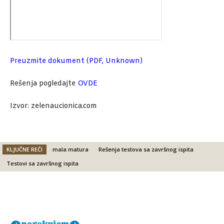
Preuzmite dokument (PDF, Unknown)
Rešenja pogledajte
OVDE
Izvor: zelenaucionica.com
KLJUČNE REČI
mala matura
Rešenja testova sa završnog ispita
Testovi sa završnog ispita
Facebook
X
Email