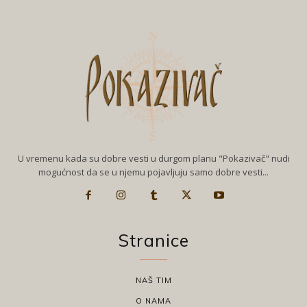
U vremenu kada su dobre vesti u durgom planu "Pokazivač" nudi
mogućnost da se u njemu pojavljuju samo dobre vesti...
Stranice
NAŠ TIM
O NAMA