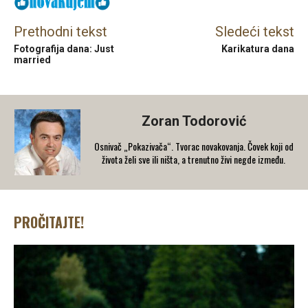
Prethodni tekst
Sledeći tekst
Fotografija dana: Just
Karikatura dana
married
Zoran Todorović
Osnivač „Pokazivača“. Tvorac novakovanja. Čovek koji od
života želi sve ili ništa, a trenutno živi negde između.
PROČITAJTE!