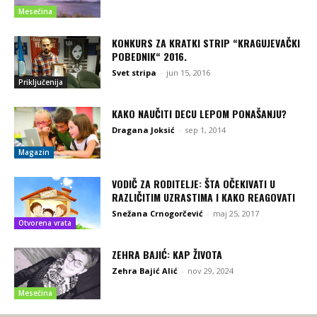
Mesečina
KONKURS ZA KRATKI STRIP “KRAGUJEVAČKI
POBEDNIK“ 2016.
Svet stripa
-
jun 15, 2016
Priključenija
KAKO NAUČITI DECU LEPOM PONAŠANJU?
Dragana Joksić
-
sep 1, 2014
Magazin
VODIČ ZA RODITELJE: ŠTA OČEKIVATI U
RAZLIČITIM UZRASTIMA I KAKO REAGOVATI
Snežana Crnogorčević
-
maj 25, 2017
Otvorena vrata
ZEHRA BAJIĆ: KAP ŽIVOTA
Zehra Bajić Alić
-
nov 29, 2024
Mesečina