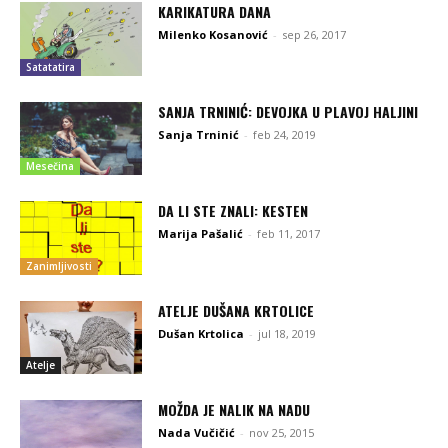
KARIKATURA DANA
Milenko Kosanović
-
sep 26, 2017
Satatatira
SANJA TRNINIĆ: DEVOJKA U PLAVOJ HALJINI
Sanja Trninić
-
feb 24, 2019
Mesečina
DA LI STE ZNALI: KESTEN
Marija Pašalić
-
feb 11, 2017
Zanimljivosti
ATELJE DUŠANA KRTOLICE
Dušan Krtolica
-
jul 18, 2019
Atelje
MOŽDA JE NALIK NA NADU
Nada Vučičić
-
nov 25, 2015