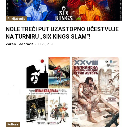
Priključenija
NOLE TREĆI PUT UZASTOPNO UČESTVUJE
NA TURNIRU „SIX KINGS SLAM“!
Zoran Todorović
-
jul 29, 2026
Kultura