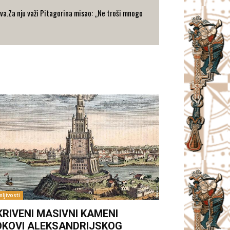
va.Za nju važi Pitagorina misao: „Ne troši mnogo
ljivosti
KRIVENI MASIVNI KAMENI
OKOVI ALEKSANDRIJSKOG