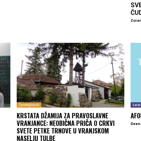
SV
ČU
Zoran
Zanimljivosti
Satat
KRSTATA DŽAMIJA ZA PRAVOSLAVNE
AFO
VRANJANCE: NEOBIČNA PRIČA O CRKVI
Deana
SVETE PETKE TRNOVE U VRANJSKOM
NASELJU TULBE