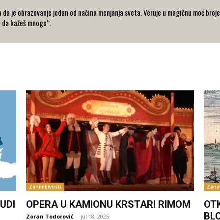
 da je obrazovanje jedan od načina menjanja sveta. Veruje u magičnu moć broje
o da kažeš mnogo“.
Zanimljivosti
Zanim
UDI
OPERA U KAMIONU KRSTARI RIMOM
OT
BL
Zoran Todorović
-
jul 18, 2025