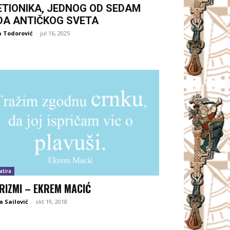
ETIONIKA, JEDNOG OD SEDAM
DA ANTIČKOG SVETA
 Todorović
-
jul 16, 2025
atira
RIZMI – EKREM MACIĆ
 Sailović
-
okt 19, 2018