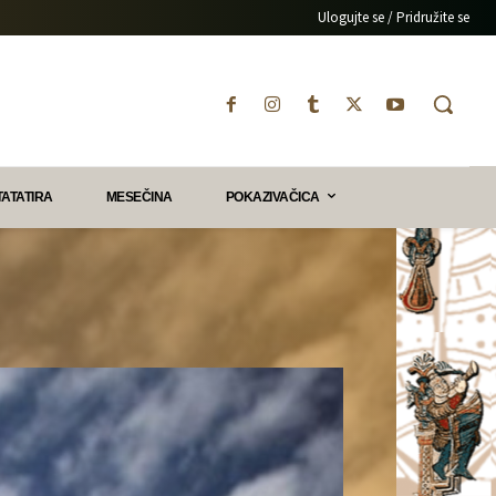
Ulogujte se / Pridružite se
TATATIRA
MESEČINA
POKAZIVAČICA