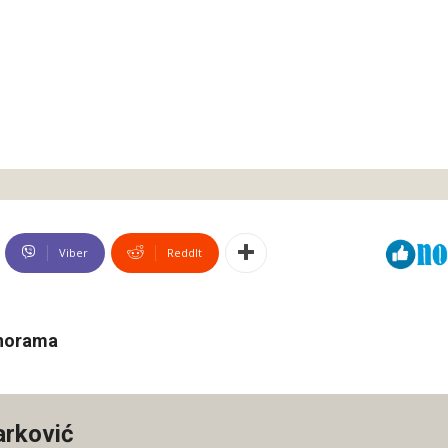
Viber
ReddIt
anorama
arković