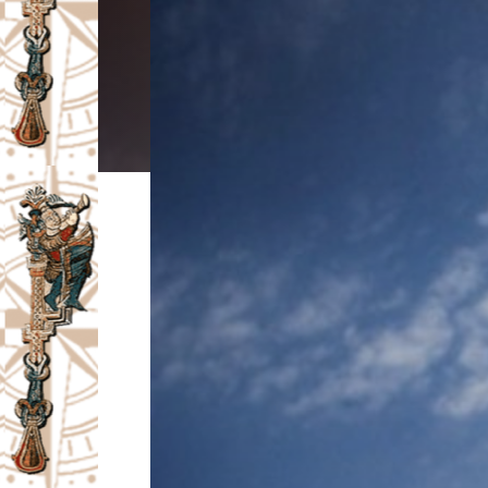
I
V
A
Č