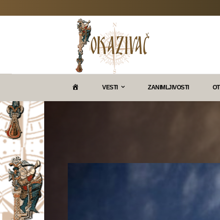
P
VESTI
ZANIMLJIVOSTI
OT
O
K
A
Z