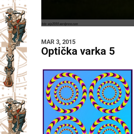
foto: wip2099.wordpress.com
MAR 3, 2015
Optička varka 5