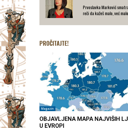
Prvoslavka Marković smatra
reči da kažeš malo, već mal
PROČITAJTE!
Magazin
OBJAVLJENA MAPA NAJVIŠIH LJ
U EVROPI