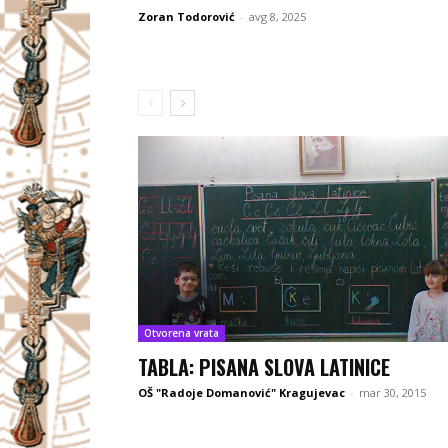
Zoran Todorović
-
avg 8, 2025
Otvorena vrata
TABLA: PISANA SLOVA LATINICE
OŠ "Radoje Domanović" Kragujevac
-
mar 30, 2015