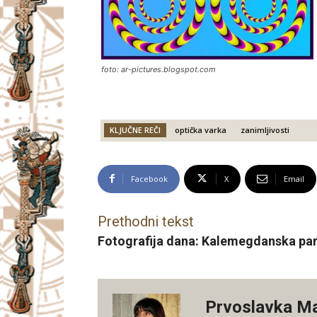
foto: ar-pictures.blogspot.com
KLJUČNE REČI
optička varka
zanimljivosti
Facebook
X
Email
Prethodni tekst
Fotografija dana: Kalemegdanska p
Prvoslavka M