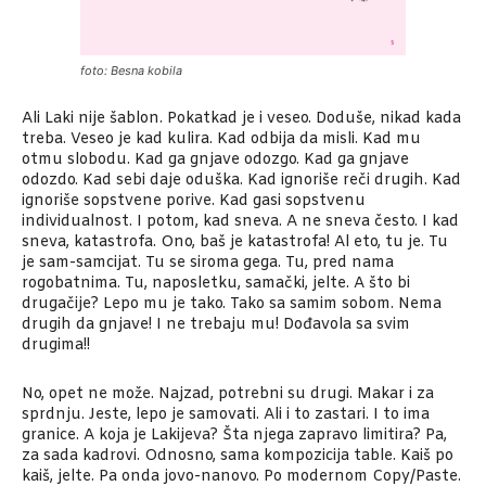
foto: Besna kobila
Ali Laki nije šablon. Pokatkad je i veseo. Doduše, nikad kada
treba. Veseo je kad kulira. Kad odbija da misli. Kad mu
otmu slobodu. Kad ga gnjave odozgo. Kad ga gnjave
odozdo. Kad sebi daje oduška. Kad ignoriše reči drugih. Kad
ignoriše sopstvene porive. Kad gasi sopstvenu
individualnost. I potom, kad sneva. A ne sneva često. I kad
sneva, katastrofa. Ono, baš je katastrofa! Al eto, tu je. Tu
je sam-samcijat. Tu se siroma gega. Tu, pred nama
rogobatnima. Tu, naposletku, samački, jelte. A što bi
drugačije? Lepo mu je tako. Tako sa samim sobom. Nema
drugih da gnjave! I ne trebaju mu! Dođavola sa svim
drugima!!
No, opet ne može. Najzad, potrebni su drugi. Makar i za
sprdnju. Jeste, lepo je samovati. Ali i to zastari. I to ima
granice. A koja je Lakijeva? Šta njega zapravo limitira? Pa,
za sada kadrovi. Odnosno, sama kompozicija table. Kaiš po
kaiš, jelte. Pa onda jovo-nanovo. Po modernom Copy/Paste.