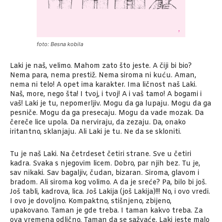
foto: Besna kobila
Laki je naš, velimo. Mahom zato što jeste. A čiji bi bio?
Nema para, nema prestiž. Nema siroma ni kuću. Aman,
nema ni telo! A opet ima karakter. Ima ličnost naš Laki.
Naš, more, nego šta! I tvoj, i tvoj! A i vaš tamo! A bogami i
vaš! Laki je tu, nepomerljiv. Mogu da ga lupaju. Mogu da ga
pesniče. Mogu da ga presecaju. Mogu da vade mozak. Da
čereče lice upola. Da nerviraju, da zezaju. Da, onako
iritantno, sklanjaju. Ali Laki je tu. Ne da se skloniti.
Tu je naš Laki. Na četrdeset četiri strane. Sve u četiri
kadra. Svaka s njegovim licem. Dobro, par njih bez. Tu je,
sav nikaki. Sav bagaljiv, čudan, bizaran. Siroma, glavom i
bradom. Ali siroma kog volimo. A da je sreće? Pa, bilo bi još.
Još tabli, kadrova, lica. Još Lakija (još Lakija)!!! No, i ovo vredi.
I ovo je dovoljno. Kompaktno, stišnjeno, zbijeno,
upakovano. Taman je gde treba. I taman kakvo treba. Za
ova vremena odlično. Taman da se sažvaće. Laki jeste malo