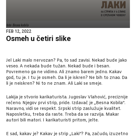
foto: Besna kobila
FEB 12, 2022
Osmeh u četiri slike
Jel Laki malo nervozan? Pa, to sad zavisi. Nekad bude jako
veseo. A nekada bude tužan. Nekad bude i besan.
Povremeno ga ne vidimo. Ali znamo barem jedno. Kakav
god, tu je. I tu je osmeh. Da li je iskren? Ne bih to znao. Da
li je neiskren? Ni to ne znam. Ali Laki se smeje.
Lakija je stvorio karikaturista. Jugoslav Vlahović, preciznije
rečeno. Njegov prvi strip, pride. Izdavač je „Besna Kobila“.
Naravno, vidi se respekt. Srpski strip zaslužuje kvalitet.
Naposletku, treba da raste. Treba da se razvija. Makar
autori bili matori. I karikaturisti pritom, jelte.
E sad, kakav je? Kakav je strip „Laki“? Pa, začudo, izuzetno