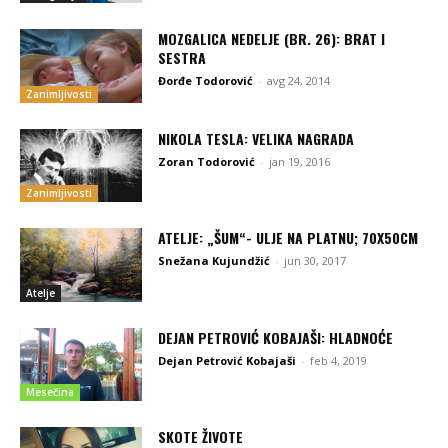
MOZGALICA NEDELJE (BR. 26): BRAT I
SESTRA
Đorđe Todorović
-
avg 24, 2014
Zanimljivosti
NIKOLA TESLA: VELIKA NAGRADA
Zoran Todorović
-
jan 19, 2016
Zanimljivosti
ATELJE: „ŠUM“- ULJE NA PLATNU; 70X50CM
Snežana Kujundžić
-
jun 30, 2017
Atelje
DEJAN PETROVIĆ KOBAJAŠI: HLADNOĆE
Dejan Petrović Kobajaši
-
feb 4, 2019
Mesečina
SKOTE ŽIVOTE