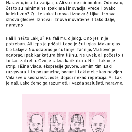
Naravno, ima tu varijacija. Ali su one minimalne. Odnosno,
često su minimalne. Ipak ima i inovacija. Vrede li ovako
kolektivno? O, i te kako! Iznova i iznova čitljive. Iznova i
iznova gledive. Iznova i iznova inovativne. I tako dalje,
naravno.
Fali li nešto Lakiju? Pa, fali mu dijalog. Ono jes, nije
potreban. Ali lepo je pričati. Lepo je čuti glas. Makar glas
bio Lakijev. No, odabrao je ćutanje. Tačnije, Vlahović je
odabrao. Ipak karikatura bira tišinu. Ne uvek, ali počesto. I
to kad zatreba. Ovo je takva karikatura. Ne – takav je
strip. Tišina vlada, ekspresije govore. Samim tim, Laki
razgovara. I to pozamašno, bogami. Laki melje kao navijen.
Vala sve u šesnaest. Jeste, dojadi nekad repeticija. Ali Laki
je naš. Lako ćemo ga razumeti. I vazda saslušati, naravno.