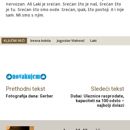
nervozan. Ali Laki je srećan. Srećan što je naš. Srećan što
je tu. Srećan što smo ovde. Srećan, ipak, što postoji. A i nije
sam. Mi smo s njim.
KLJUČNE REČI
besna kobila
Jugoslav Vlahović
Laki
Facebook
X
Email
Prethodni tekst
Sledeći tekst
Fotografija dana: Gerber
Dubai: Ulaznice rasprodate,
kapaciteti na 100 odsto –
najbolji dolazi