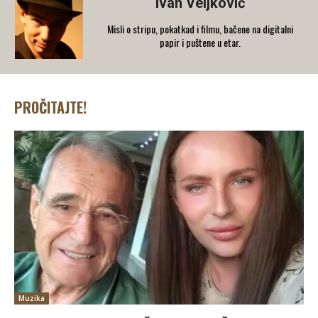
Ivan Veljković
Misli o stripu, pokatkad i filmu, bačene na digitalni
papir i puštene u etar.
PROČITAJTE!
Muzika