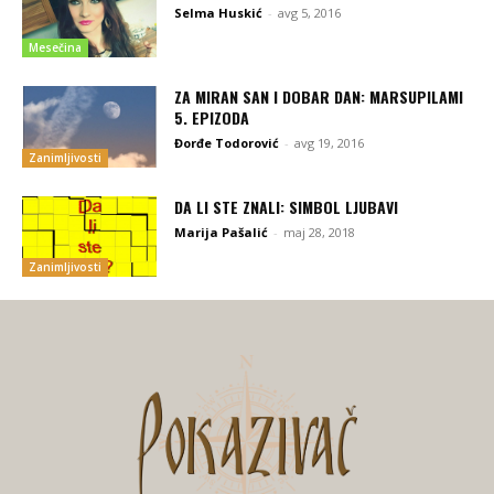
Selma Huskić
-
avg 5, 2016
Mesečina
ZA MIRAN SAN I DOBAR DAN: MARSUPILAMI
5. EPIZODA
Đorđe Todorović
-
avg 19, 2016
Zanimljivosti
DA LI STE ZNALI: SIMBOL LJUBAVI
Marija Pašalić
-
maj 28, 2018
Zanimljivosti