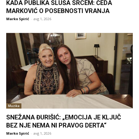
KADA PUBLIKA SLUŠA SRCEM: ČEDA
MARKOVIĆ O POSEBNOSTI VRANJA
Marko Spirić
-
avg 1, 2026
Muzika
SNEŽANA ĐURIŠIĆ: „EMOCIJA JE KLJUČ
BEZ NJE NEMA NI PRAVOG DERTA“
Marko Spirić
-
avg 1, 2026