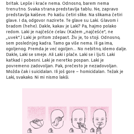
britak. Lepše i kraće nema. Odnosno, barem nema
trenutno. Svaka strana predstavlja tablu. Ne, zapravo
predstavlja kaiševe. Po kaišu četiri slike. Na slikama četiri
glave. I da, odgovor nazirete. Te glave su Laki. Glavom i
bradom (hehe). Dakle, kakav je Laki? Pa, hajmo polako
redom. Laki je najčešće ćelav. (Kažem „najčešće“, ne
„uvek“.) Laki je pritom zdepast. Živ je, to stoji. Odnosno,
sem poslednjeg kadra. Tamo ga više nema. Ili ga ima,
ogoljenog. Premda je već ogoljen… No nebitno, idemo dalje.
Dakle, Laki se smeje. Ali Laki i plače. Laki se i ljuti. Laki
katkad i pobesni. Laki je neretko pospan. Laki je
povremeno zadovoljan. Pak, prečesto je nezadovoljan.
Možda čak i suicidalan. Ili još gore – homicidalan. Težak je
Laki, svakako. Ni mi nismo lakši.