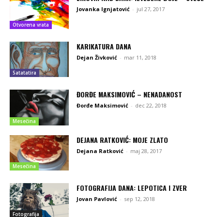
Jovanka Ignjatović
-
jul 27, 2017
Otvorena vrata
KARIKATURA DANA
Dejan Živković
-
mar 11, 2018
Satatatira
ĐORĐE MAKSIMOVIĆ – NENADANOST
Đorđe Maksimović
-
dec 22, 2018
Mesečina
DEJANA RATKOVIĆ: MOJE ZLATO
Dejana Ratković
-
maj 28, 2017
Mesečina
FOTOGRAFIJA DANA: LEPOTICA I ZVER
Jovan Pavlović
-
sep 12, 2018
Fotografija