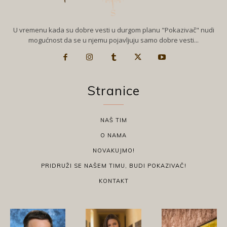
U vremenu kada su dobre vesti u durgom planu "Pokazivač" nudi
mogućnost da se u njemu pojavljuju samo dobre vesti...
Stranice
NAŠ TIM
O NAMA
NOVAKUJMO!
PRIDRUŽI SE NAŠEM TIMU, BUDI POKAZIVAČ!
KONTAKT