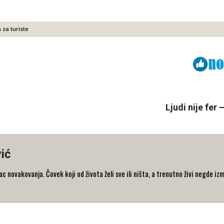
 za turiste
Viber
ReddIt
Ljudi nije fe
ić
 novakovanja. Čovek koji od života želi sve ili ništa, a trenutno živi negde iz