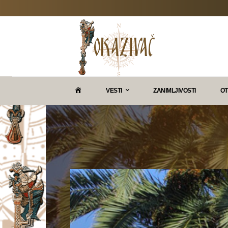
P
VESTI
ZANIMLJIVOSTI
OT
O
K
A
Z