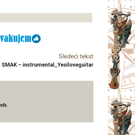
Sledeći tekst
r – SMAK – instrumental_Yesiloveguitar
među.