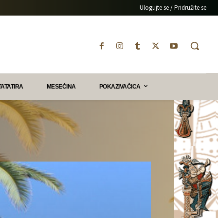
Ulogujte se / Pridružite se
TATATIRA
MESEČINA
POKAZIVAČICA