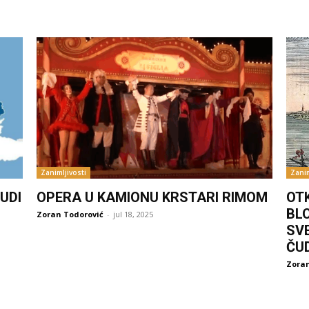
Zanimljivosti
Zanim
UDI
OPERA U KAMIONU KRSTARI RIMOM
OT
BL
Zoran Todorović
-
jul 18, 2025
SV
ČU
Zoran