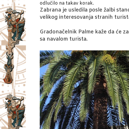
odlučilo na takav korak.
Zabrana je usledila posle žalbi sta
velikog interesovanja stranih turis
Gradonačelnik Palme kaže da će zabr
sa navalom turista.