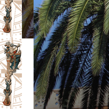
I
V
A
Č