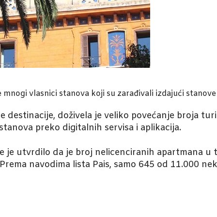
ogi vlasnici stanova koji su zarađivali izdajući stanove 
destinacije, doživela je veliko povećanje broja tur
anova preko digitalnih servisa i aplikacija.
oje je utvrdilo da je broj nelicenciranih apartmana u
 Prema navodima lista Pais, samo 645 od 11.000 nek