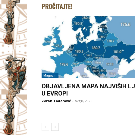
PROČITAJTE!
Magazin
OBJAVLJENA MAPA NAJVIŠIH LJ
U EVROPI
Zoran Todorović
-
avg 8, 2025