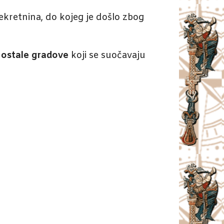
ekretnina, do kojeg je došlo zbog
 ostale gradove
koji se suočavaju