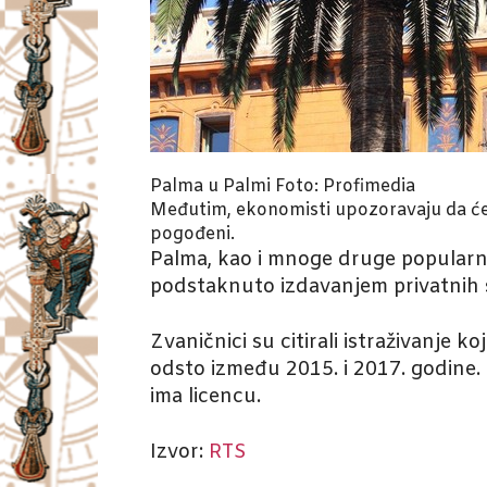
Palma u Palmi
Foto: Profimedia
Međutim, ekonomisti upozoravaju da će mn
pogođeni.
Palma, kao i mnoge druge popularne 
podstaknuto izdavanjem privatnih st
Zvaničnici su citirali istraživanje k
odsto između 2015. i 2017. godine.
ima licencu.
Izvor:
RTS