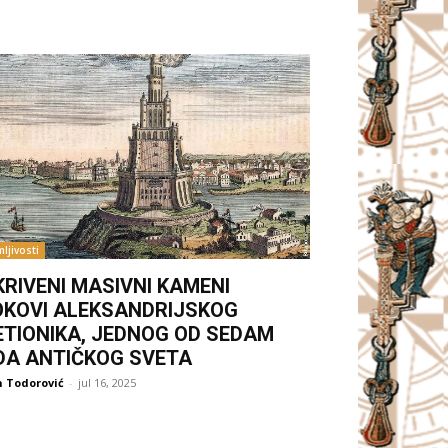
ljivosti
KRIVENI MASIVNI KAMENI
OKOVI ALEKSANDRIJSKOG
ETIONIKA, JEDNOG OD SEDAM
DA ANTIČKOG SVETA
 Todorović
-
jul 16, 2025