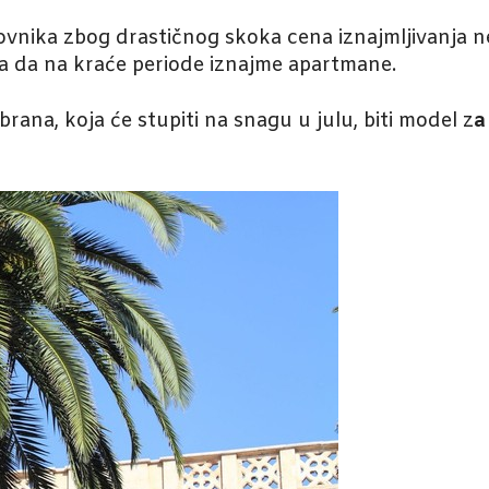
novnika zbog drastičnog skoka cena iznajmljivanja n
ta da na kraće periode iznajme apartmane.
ana, koja će stupiti na snagu u julu, biti model z
a