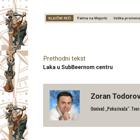
KLJUČNE REČI
Palma na Majorki
Velika promena
Facebook
X
Email
Prethodni tekst
Laka u SubBeernom centru
Zoran Todorov
Osnivač „Pokazivača“. Tvorac