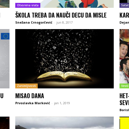
Otvorena vrata
Satat
I
ŠKOLA TREBA DA NAUČI DECU DA MISLE
KAR
Snežana Crnogorčević
-
jun 8, 2017
Dejan
Zanimljivosti
Vesti
DU
MISAO DANA
HET
SEVI
Prvoslavka Marković
-
jan 1, 2019
Boris