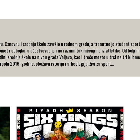
u. Osnovnu i srednju školu završio u rodnom gradu, a trenutno je student spor
et i odbojku, a učestvovao je i na raznim takmičenjima iz atletike. Od boljih r
dini srednje škole na nivou grada Valjeva, kao i treće mesto u trci na tri kilo
olu 2016. godine, obožava istoriju i arheologiju, živi za sport...