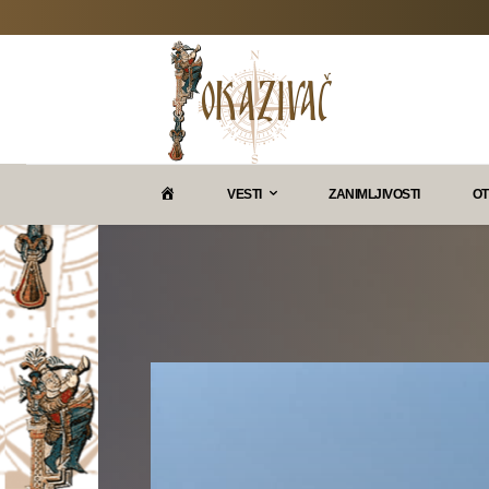
P
VESTI
ZANIMLJIVOSTI
OT
O
K
A
Z