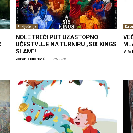
Priključenija
Kultu
NOLE TREĆI PUT UZASTOPNO
VE
Ć
UČESTVUJE NA TURNIRU „SIX KINGS
ML
SLAM“!
Mišo 
Zoran Todorović
-
jul 29, 2026