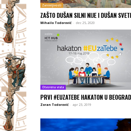
Zanimljivosti
ZAŠTO DUŠAN SILNI NIJE I DUŠAN SVET
Mihailo Todorović
-
dec 25, 2020
Otvorena vrata
PRVI #EUZATEBE HAKATON U BEOGRA
Zoran Todorović
-
apr 23, 2019