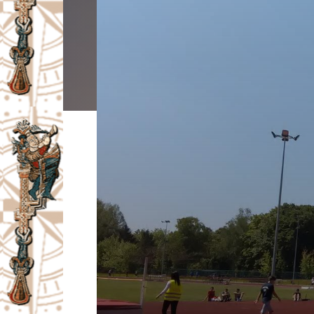
I
V
A
Č