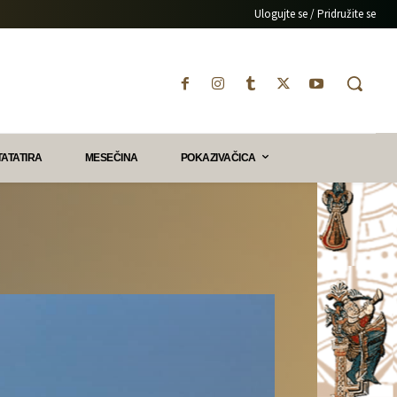
Ulogujte se / Pridružite se
TATATIRA
MESEČINA
POKAZIVAČICA