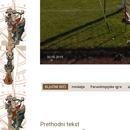
KLJUČNE REČI
medalja
Paraolimpijske igre
s
Facebook
X
Email
Prethodni tekst