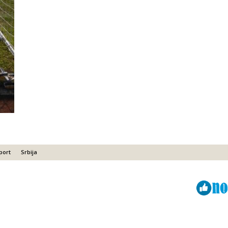
port
Srbija
Viber
ReddIt