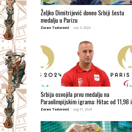
I
Željko Dimitrijević doneo Srbiji šestu
medalju u Parizu
V
Zoran Todorović
-
sep 5, 2024
A
Č
Srbija osvojila prvu medalju na
Paraolimpijskim igrama: Hitac od 11,98 i.
Zoran Todorović
-
avg 31, 2024