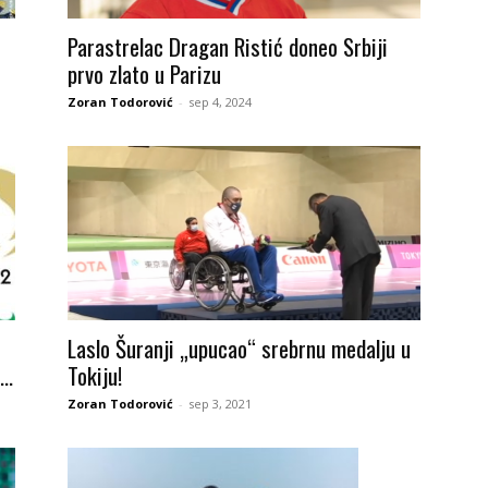
Parastrelac Dragan Ristić doneo Srbiji
prvo zlato u Parizu
Zoran Todorović
-
sep 4, 2024
Laslo Šuranji „upucao“ srebrnu medalju u
..
Tokiju!
Zoran Todorović
-
sep 3, 2021