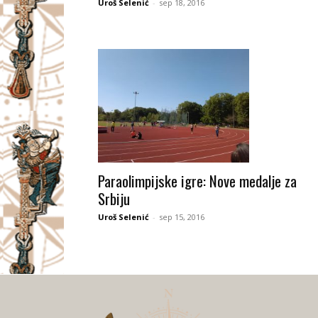
Uroš Selenić
-
sep 18, 2016
Paraolimpijske igre: Nove medalje za
Srbiju
Uroš Selenić
-
sep 15, 2016