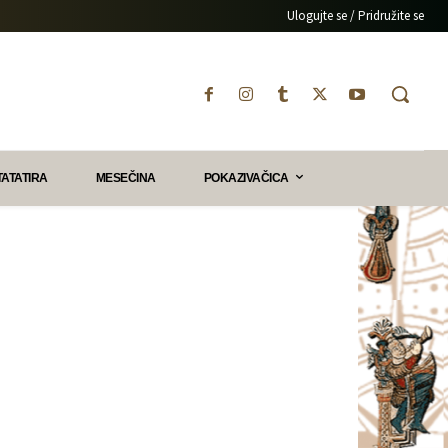
Ulogujte se / Pridružite se
TATATIRA
MESEČINA
POKAZIVAČICA