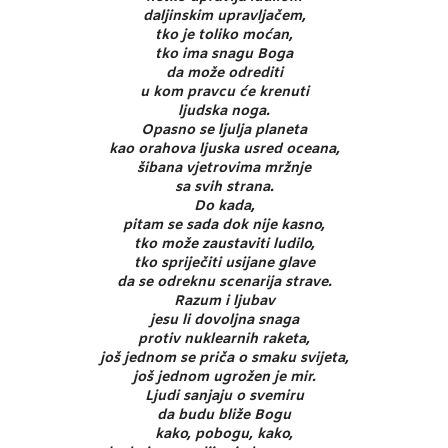
daljinskim upravljačem,
tko je toliko moćan,
tko ima snagu Boga
da može odrediti
u kom pravcu će krenuti
ljudska noga.
Opasno se ljulja planeta
kao orahova ljuska usred oceana,
šibana vjetrovima mržnje
sa svih strana.
Do kada,
pitam se sada dok nije kasno,
tko može zaustaviti ludilo,
tko spriječiti usijane glave
da se odreknu scenarija strave.
Razum i ljubav
jesu li dovoljna snaga
protiv nuklearnih raketa,
još jednom se priča o smaku svijeta,
još jednom ugrožen je mir.
Ljudi sanjaju o svemiru
da budu bliže Bogu
kako, pobogu, kako,