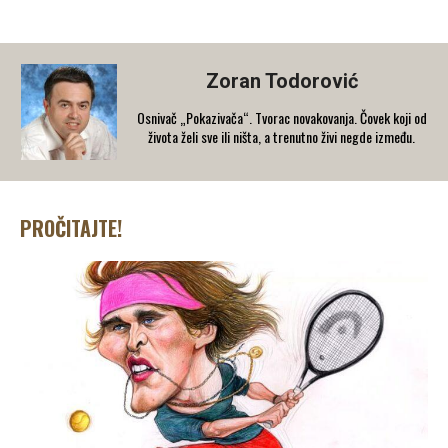
Zoran Todorović
Osnivač „Pokazivača“. Tvorac novakovanja. Čovek koji od
života želi sve ili ništa, a trenutno živi negde između.
PROČITAJTE!