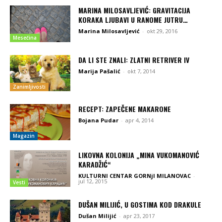
MARINA MILOSAVLJEVIĆ: GRAVITACIJA
KORAKA LJUBAVI U RANOME JUTRU…
Marina Milosavljević
-
okt 29, 2016
Mesečina
DA LI STE ZNALI: ZLATNI RETRIVER IV
Marija Pašalić
-
okt 7, 2014
Zanimljivosti
RECEPT: ZAPEČENE MAKARONE
Bojana Pudar
-
apr 4, 2014
Magazin
LIKOVNA KOLONIJA „MINA VUKOMANOVIĆ
KARADŽIĆ“
KULTURNI CENTAR GORNjI MILANOVAC
-
jul 12, 2015
Vesti
DUŠAN MILIJIĆ, U GOSTIMA KOD DRAKULE
Dušan Milijić
-
apr 23, 2017