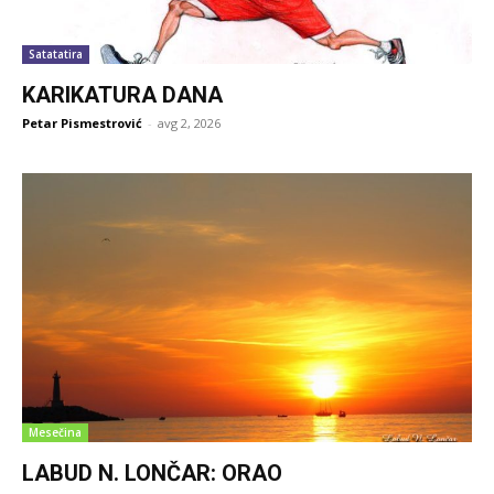
Satatatira
KARIKATURA DANA
Petar Pismestrović
-
avg 2, 2026
Mesečina
LABUD N. LONČAR: ORAO