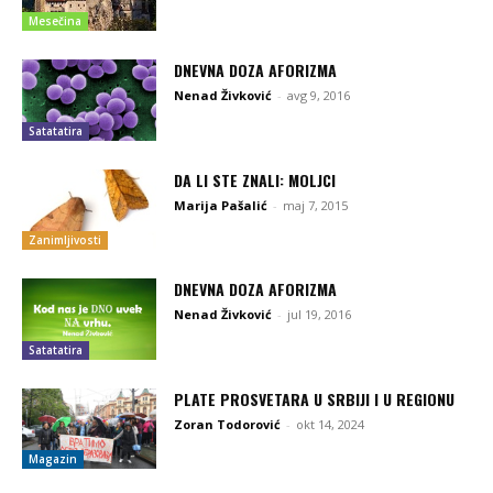
Mesečina
DNEVNA DOZA AFORIZMA
Nenad Živković
-
avg 9, 2016
Satatatira
DA LI STE ZNALI: MOLJCI
Marija Pašalić
-
maj 7, 2015
Zanimljivosti
DNEVNA DOZA AFORIZMA
Nenad Živković
-
jul 19, 2016
Satatatira
PLATE PROSVETARA U SRBIJI I U REGIONU
Zoran Todorović
-
okt 14, 2024
Magazin