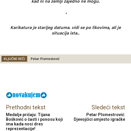
kad ni na zemlji zajedno ne mogu.
*
Karikatura je starijeg datuma. vidi se po likovima, ali je
situacija ista..
KLJUČNE REČI
Petar Pismestović
Facebook
X
Email
Prethodni tekst
Sledeći tekst
Medalje pričaju: Tijana
Petar PIsmestrović:
Bošković o časti i ponosu koji
Djevojčici umjesto igračke
ima kada nosi dres
reprezentacije!