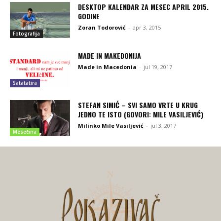
DESKTOP KALENDAR ZA MESEC APRIL 2015.
GODINE
Zoran Todorović
-
apr 3, 2015
Fotografija
MADE IN MAKEDONIJA
Made in Macedonia
-
jul 19, 2017
Satatatira
STEFAN SIMIĆ – SVI SAMO VRTE U KRUG
JEDNO TE ISTO (GOVORI: MILE VASILJEVIĆ)
Milinko Mile Vasiljević
-
jul 3, 2017
Mesečina