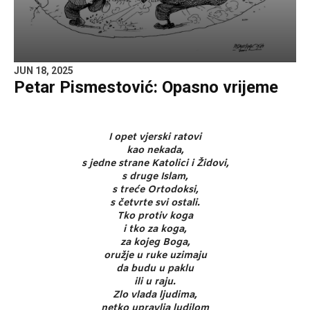
JUN 18, 2025
Petar Pismestović: Opasno vrijeme
I opet vjerski ratovi
kao nekada,
s jedne strane Katolici i Židovi,
s druge Islam,
s treće Ortodoksi,
s četvrte svi ostali.
Tko protiv koga
i tko za koga,
za kojeg Boga,
oružje u ruke uzimaju
da budu u paklu
ili u raju.
Zlo vlada ljudima,
netko upravlja ludilom