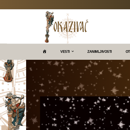
P
VESTI
ZANIMLJIVOSTI
OT
O
K
A
Z