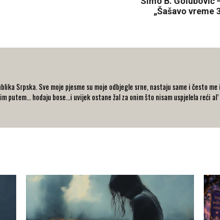
Simo B. Golubović 
„Šašavo vreme 3“
blika Srpska. Sve moje pjesme su moje odbjegle srne, nastaju same i često me i
im putem… hodaju bose...i uvijek ostane žal za onim što nisam uspjelela reći al’