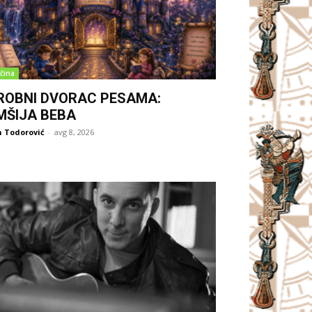
čina
ROBNI DVORAC PESAMA:
MŠIJA BEBA
 Todorović
-
avg 8, 2026