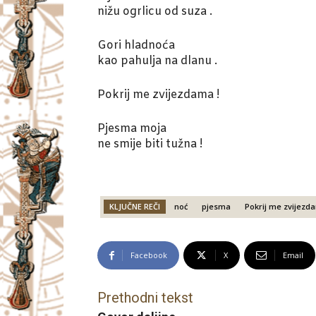
nižu ogrlicu od suza .
Gori hladnoća
kao pahulja na dlanu .
Pokrij me zvijezdama !
Pjesma moja
ne smije biti tužna !
KLJUČNE REČI
noć
pjesma
Pokrij me zvijezd
Facebook
X
Email
Prethodni tekst