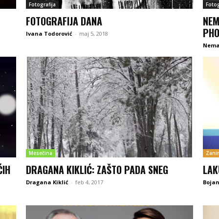
Fotografija
Fotog
FOTOGRAFIJA DANA
NEM
PH
Ivana Todorović
-
maj 5, 2018
Nema
Mesečina
Zanim
ĆIH
DRAGANA KIKLIĆ: ZAŠTO PADA SNEG
LAK
Dragana Kiklić
-
feb 4, 2017
Boja