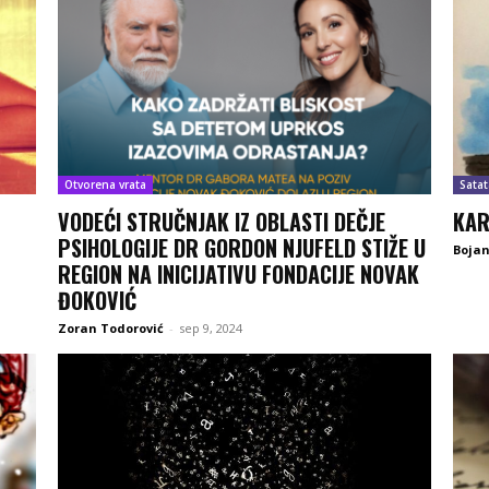
Otvorena vrata
Satat
VODEĆI STRUČNJAK IZ OBLASTI DEČJE
KAR
PSIHOLOGIJE DR GORDON NJUFELD STIŽE U
Bojan
REGION NA INICIJATIVU FONDACIJE NOVAK
ĐOKOVIĆ
Zoran Todorović
-
sep 9, 2024