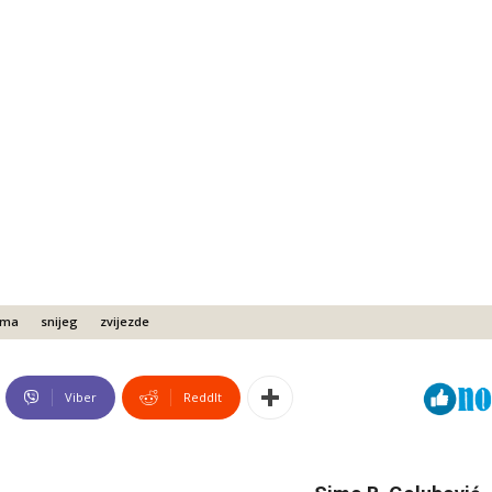
ama
snijeg
zvijezde
Viber
ReddIt