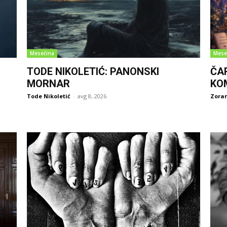
Mesečina
Mese
TODE NIKOLETIĆ: PANONSKI
ČA
MORNAR
KO
Tode Nikoletić
-
avg 8, 2026
Zoran