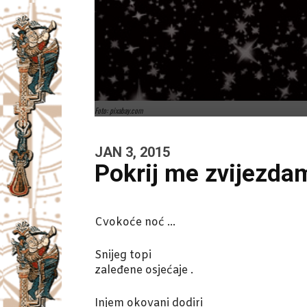
Foto: pixabay.com
JAN 3, 2015
Pokrij me zvijezda
Cvokoće noć …
Snijeg topi
zaleđene osjećaje .
Injem okovani dodiri