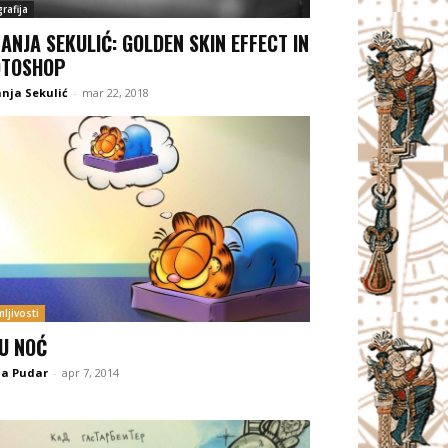
rafija
ANJA SEKULIĆ: GOLDEN SKIN EFFECT IN
OTOSHOP
nja Sekulić
-
mar 22, 2018
ljivosti
U NOĆ
na Pudar
-
apr 7, 2014