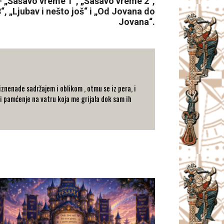
– „Šašavo vreme 1“, „Šašavo vreme 2“,
, „Ljubav i nešto još“ i „Od Jovana do
Jovana“.
znenade sadržajem i oblikom , otmu se iz pera, i
 i pamćenje na vatru koja me grijala dok sam ih