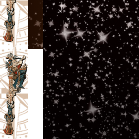
I
V
A
Č