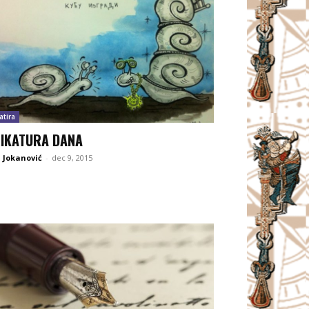
atira
IKATURA DANA
 Jokanović
-
dec 9, 2015