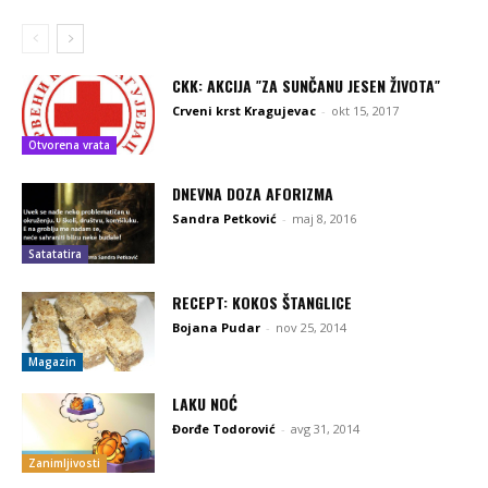
CKK: AKCIJA ″ZA SUNČANU JESEN ŽIVOTA″
Crveni krst Kragujevac
-
okt 15, 2017
Otvorena vrata
DNEVNA DOZA AFORIZMA
Sandra Petković
-
maj 8, 2016
Satatatira
RECEPT: KOKOS ŠTANGLICE
Bojana Pudar
-
nov 25, 2014
Magazin
LAKU NOĆ
Đorđe Todorović
-
avg 31, 2014
Zanimljivosti