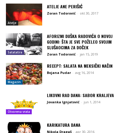
ATELJE ANE PERIŠIĆ
Zoran Todorović
-
okt 30, 2017
Atelje
AFORIZMI DUŠKA RADOVIĆA O NOVOJ
GODINI: ŠTA JE SVE POŽELEO SVOJIM
SLUŠAOCIMA ZA DOČEK
Satatatira
Zoran Todorović
-
jan 15, 2019
RECEPT: SALATA NA MEKSIČKI NAČIN
Bojana Pudar
-
avg 16, 2014
Magazin
LIKOVNI RAD DANA: SABOR KRALJEVA
Jovanka Ignjatović
-
jun 1, 2014
Otvorena vrata
KARIKATURA DANA
Nikola Dragaš
-
apr 30, 2016