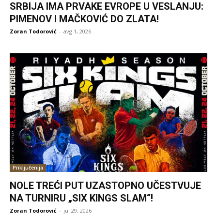
SRBIJA IMA PRVAKE EVROPE U VESLANJU:
PIMENOV I MAČKOVIĆ DO ZLATA!
Zoran Todorović
-
avg 1, 2026
Priključenija
NOLE TREĆI PUT UZASTOPNO UČESTVUJE
NA TURNIRU „SIX KINGS SLAM“!
Zoran Todorović
-
jul 29, 2026