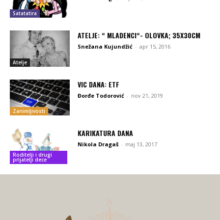
Satatatira
ATELJE: “ MLADENCI“- OLOVKA; 35X30CM
Snežana Kujundžić
-
apr 15, 2016
Atelje
VIC DANA: ETF
Đorđe Todorović
-
nov 21, 2019
Zanimljivosti
KARIKATURA DANA
Nikola Dragaš
-
maj 13, 2017
Roditelji i drugi
prijatelji dece