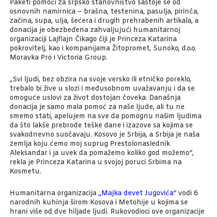
Paketi pomoći za srpsko stanovništvo sastoje se od
osnovnih namirnica – brašna, testenina, pasulja, pirinča,
začina, supa, ulja, šećera i drugih prehrabenih artikala, a
donacija je obezbeđena zahvaljujući humanitarnoj
organizaciji Lajflajn Čikago čiji je Princeza Katarina
pokrovitelj, kao i kompanijama Žitopromet, Sunoko, d.o.o.
Moravka Pro i Victoria Group.
„Svi ljudi, bez obzira na svoje versko ili etničko poreklo,
trebalo bi žive u slozi i međusobnom uvažavanju i da se
omoguće uslovi za život dostojan čoveka. Današnja
donacija je samo mala pomoć za naše ljude, ali tu ne
smemo stati, apelujem na sve da pomognu našim ljudima
da što lakše prebrode teške dane i izazove sa kojima se
svakodnevno suočavaju. Kosovo je Srbija, a Srbija je naša
zemlja koju ćemo moj suprug Prestolonaslednik
Aleksandar i ja uvek da pomažemo koliko god možemo“,
rekla je Princeza Katarina u svojoj poruci Srbima na
Kosmetu.
Humanitarna organizacija
„
Majka devet Jugovića
“
vodi 6
narodnih kuhinja širom Kosova i Metohije u kojima se
hrani više od dve hiljade ljudi. Rukovodioci ove organizacije