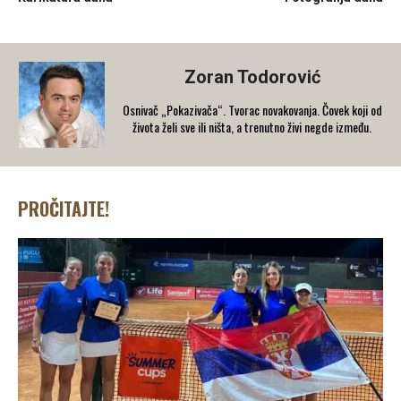
Zoran Todorović
Osnivač „Pokazivača“. Tvorac novakovanja. Čovek koji od
života želi sve ili ništa, a trenutno živi negde između.
PROČITAJTE!