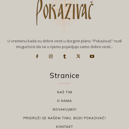
U vremenu kada su dobre vesti u durgom planu "Pokazivač" nudi
mogućnost da se u njemu pojavljuju samo dobre vesti...
Stranice
NAŠ TIM
O NAMA
NOVAKUJMO!
PRIDRUŽI SE NAŠEM TIMU, BUDI POKAZIVAČ!
KONTAKT