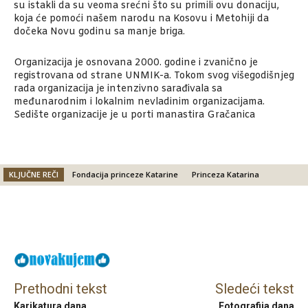
su istakli da su veoma srećni što su primili ovu donaciju,
koja će pomoći našem narodu na Kosovu i Metohiji da
dočeka Novu godinu sa manje briga.
Organizacija je osnovana 2000. godine i zvanično je
registrovana od strane UNMIK-a. Tokom svog višegodišnjeg
rada organizacija je intenzivno sarađivala sa
međunarodnim i lokalnim nevladinim organizacijama.
Sedište organizacije je u porti manastira Gračanica
KLJUČNE REČI
Fondacija princeze Katarine
Princeza Katarina
Facebook
X
Email
Prethodni tekst
Sledeći tekst
Karikatura dana
Fotografija dana