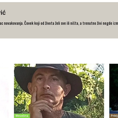
ić
 novakovanja. Čovek koji od života želi sve ili ništa, a trenutno živi negde iz
Mesečina
Prikl