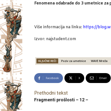
Fenomena odabrade do 3 umetnice za publ
Više informacija na linku:
https://blog.
Izvor: najstudent.com
KLJUČNE REČI
Poziv za umetnice
WAVE Mreža
Facebook
X
Email
Prethodni tekst
Fragmenti prošlosti – 12 –