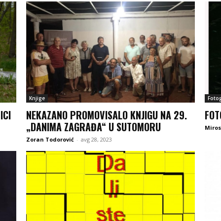
Knjige
Fotog
ICI
NEKAZANO PROMOVISALO KNJIGU NA 29.
FOT
„DANIMA ZAGRAĐA“ U SUTOMORU
Miros
Zoran Todorović
-
avg 28, 2023