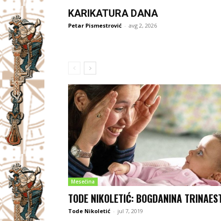
KARIKATURA DANA
Petar Pismestrović
-
avg 2, 2026
Mesečina
TODE NIKOLETIĆ: BOGDANINA TRINAES
Tode Nikoletić
-
jul 7, 2019