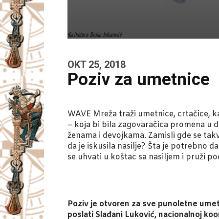
Karikatura: Bojan Jokanović
OKT 25, 2018
Poziv za umetnice
WAVE Mreža traži umetnice, crtačice, kar
– koja bi bila zagovaračica promena u 
ženama i devojkama. Zamisli gde se takvo
da je iskusila nasilje? Šta je potrebno d
se uhvati u koštac sa nasiljem i pruži 
Poziv je otvoren za sve punoletne umet
poslati Slađani Luković, nacionalnoj koo