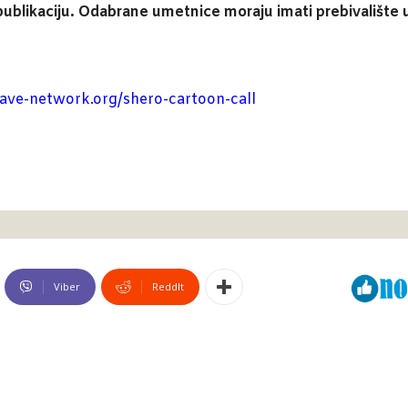
ikaciju. Odabrane umetnice moraju imati prebivalište u R
wave-network.org/shero-cartoon-call
Viber
ReddIt