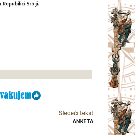
epubilici Srbiji.
Sledeći tekst
ANKETA