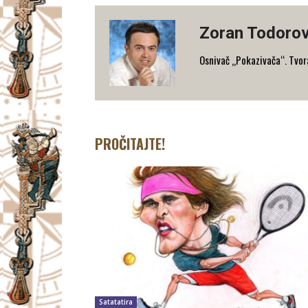
Zoran Todorov
Osnivač „Pokazivača“. Tvorac
PROČITAJTE!
Satatatira