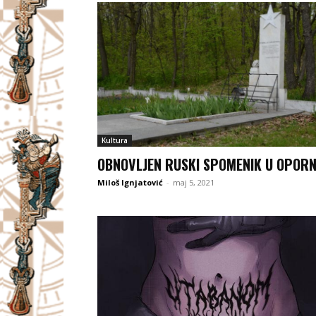
Kultura
OBNOVLJEN RUSKI SPOMENIK U OPORN
Miloš Ignjatović
-
maj 5, 2021