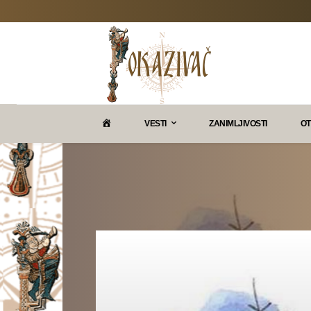
P
VESTI
ZANIMLJIVOSTI
OT
O
K
A
Z