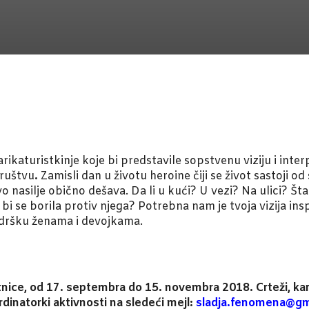
ikaturistkinje koje bi predstavile sopstvenu viziju i inter
društvu
.
Zamisli dan u životu heroine čiji se život sastoji od
 nasilje obično dešava. Da li u kući? U vezi? Na ulici? Šta
a bi se borila protiv njega? Potrebna nam je tvoja vizija in
podršku ženama i devojkama.
nice, od 17. septembra do 15. novembra 2018. Crteži, kari
rdinatorki aktivnosti na sledeći mejl:
sladja.fenomena@gm