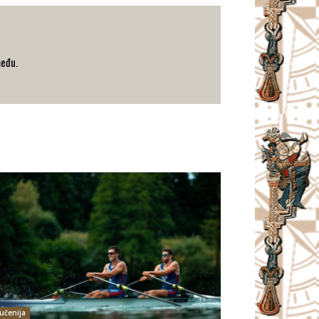
među.
jučenija