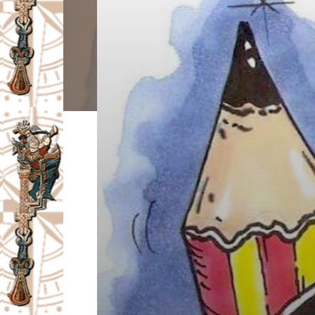
I
V
A
Č