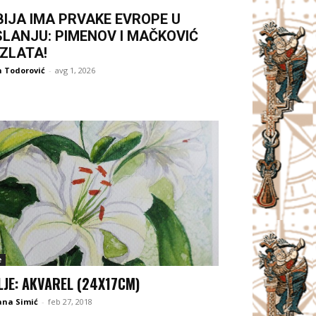
BIJA IMA PRVAKE EVROPE U
SLANJU: PIMENOV I MAČKOVIĆ
 ZLATA!
 Todorović
-
avg 1, 2026
e
LJE: AKVAREL (24X17CM)
ana Simić
-
feb 27, 2018