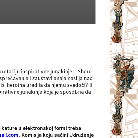
pretaciju inspirativne junakinje – Shero
 sprečavanja i zaustavljanaja nasilja nad
 bi heroina uradila da njemu svedoči? Ili
spirativne junakinje koja je sposobna da
kature u elektronskoj formi treba
ail.com
. Komisija koju sačini Udruženje