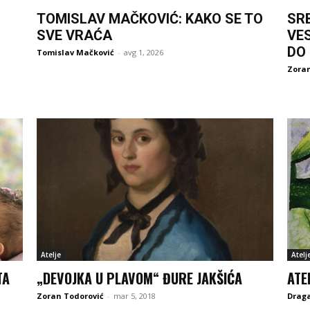
TOMISLAV MAČKOVIĆ: KAKO SE TO
SR
SVE VRAĆA
VE
DO
Tomislav Mačković
-
avg 1, 2026
Zoran
Atelje
Atelj
TA
„DEVOJKA U PLAVOM“ ĐURE JAKŠIĆA
ATE
Zoran Todorović
-
mar 5, 2018
Drag