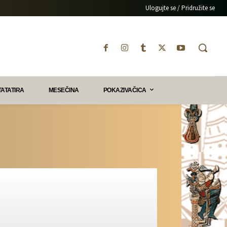
Ulogujte se / Pridružite se
TATATIRA
MESEČINA
POKAZIVAČICA