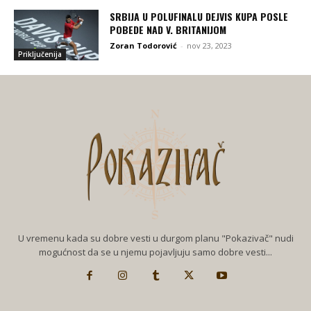
SRBIJA U POLUFINALU DEJVIS KUPA POSLE
POBEDE NAD V. BRITANIJOM
Zoran Todorović
-
nov 23, 2023
Priključenija
U vremenu kada su dobre vesti u durgom planu "Pokazivač" nudi
mogućnost da se u njemu pojavljuju samo dobre vesti...