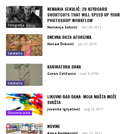
NEMANJA SEKULIĆ: 20 KEYBOARD
SHORTCUTS THAT WILL SPEED UP YOUR
PHOTOSHOP WORKFLOW
Fotografija
Nemanja Sekulić
-
dec 28, 2017
DNEVNA DOZA AFORIZMA
Nenad Živković
-
jun 21, 2016
Satatatira
KARIKATURA DANA
Goran Ćeličanin
-
mar 4, 2018
Satatatira
LIKOVNI RAD DANA: MOJA MAŠTA MOŽE
SVAŠTA
Jovanka Ignjatović
-
avg 14, 2017
Otvorena vrata
NOVINE
Amra Kamberović
-
dec 13, 2015