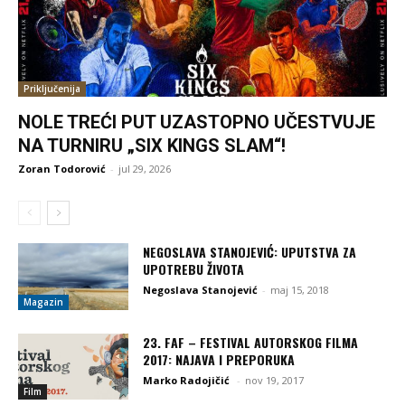
Priključenija
NOLE TREĆI PUT UZASTOPNO UČESTVUJE
NA TURNIRU „SIX KINGS SLAM“!
Zoran Todorović
-
jul 29, 2026
NEGOSLAVA STANOJEVIĆ: UPUTSTVA ZA
UPOTREBU ŽIVOTA
Negoslava Stanojević
-
maj 15, 2018
Magazin
23. FAF – FESTIVAL AUTORSKOG FILMA
2017: NAJAVA I PREPORUKA
Marko Radojičić
-
nov 19, 2017
Film