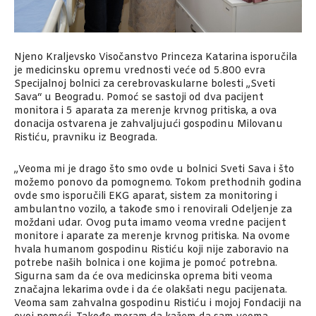
Njeno Kraljevsko Visočanstvo Princeza Katarina isporučila
je medicinsku opremu vrednosti veće od 5.800 evra
Specijalnoj bolnici za cerebrovaskularne bolesti „Sveti
Sava“ u Beogradu. Pomoć se sastoji od dva pacijent
monitora i 5 aparata za merenje krvnog pritiska, a ova
donacija ostvarena je zahvaljujući gospodinu Milovanu
Ristiću, pravniku iz Beograda.
„Veoma mi je drago što smo ovde u bolnici Sveti Sava i što
možemo ponovo da pomognemo. Tokom prethodnih godina
ovde smo isporučili EKG aparat, sistem za monitoring i
ambulantno vozilo, a takođe smo i renovirali Odeljenje za
moždani udar. Ovog puta imamo veoma vredne pacijent
monitore i aparate za merenje krvnog pritiska. Na ovome
hvala humanom gospodinu Ristiću koji nije zaboravio na
potrebe naših bolnica i one kojima je pomoć potrebna.
Sigurna sam da će ova medicinska oprema biti veoma
značajna lekarima ovde i da će olakšati negu pacijenata.
Veoma sam zahvalna gospodinu Ristiću i mojoj Fondaciji na