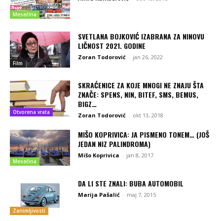
Mesečina
SVETLANA BOJKOVIĆ IZABRANA ZA NINOVU
LIČNOST 2021. GODINE
Zoran Todorović
-
jan 26, 2022
Film
SKRAĆENICE ZA KOJE MNOGI NE ZNAJU ŠTA
ZNAČE: SPENS, NIN, BITEF, SMS, BEMUS,
BIGZ…
Otvorena vrata
Zoran Todorović
-
okt 13, 2018
MIŠO KOPRIVICA: JA PISMENO TONEM… (JOŠ
JEDAN NIZ PALINDROMA)
Mišo Koprivica
-
jan 8, 2017
Mesečina
DA LI STE ZNALI: BUBA AUTOMOBIL
Marija Pašalić
-
maj 7, 2015
Zanimljivosti