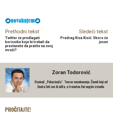
Facebook
X
Email
Prethodni tekst
Sledeći tekst
Twitter će predlagati
Predrag Kisa Kisić: Skoro će
korisnike koje bi trebali da
jesen
prestanete da pratite na ovoj
mreži?
Zoran Todorović
Osnivač „Pokazivača“. Tvorac novakovanja. Čovek koji od
života želi sve ili ništa, a trenutno živi negde između.
PROČITAJTE!