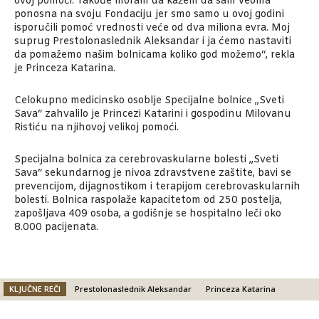
ovoj pomoći. Takođe moram da kažem da sam veoma
ponosna na svoju Fondaciju jer smo samo u ovoj godini
isporučili pomoć vrednosti veće od dva miliona evra. Moj
suprug Prestolonaslednik Aleksandar i ja ćemo nastaviti
da pomažemo našim bolnicama koliko god možemo“, rekla
je Princeza Katarina.
Celokupno medicinsko osoblje Specijalne bolnice „Sveti
Sava“ zahvalilo je Princezi Katarini i gospodinu Milovanu
Ristiću na njihovoj velikoj pomoći.
Specijalna bolnica za cerebrovaskularne bolesti „Sveti
Sava“ sekundarnog je nivoa zdravstvene zaštite, bavi se
prevencijom, dijagnostikom i terapijom cerebrovaskularnih
bolesti. Bolnica raspolaže kapacitetom od 250 postelja,
zapošljava 409 osoba, a godišnje se hospitalno leči oko
8.000 pacijenata.
KLJUČNE REČI
Prestolonaslednik Aleksandar
Princeza Katarina