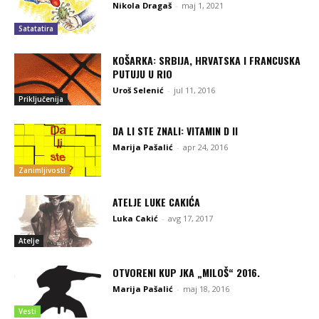
Nikola Dragaš
-
maj 1, 2021
Satatatira
KOŠARKA: SRBIJA, HRVATSKA I FRANCUSKA
PUTUJU U RIO
Uroš Selenić
-
jul 11, 2016
Priključenija
DA LI STE ZNALI: VITAMIN D II
Marija Pašalić
-
apr 24, 2016
Zanimljivosti
ATELJE LUKE CAKIĆA
Luka Cakić
-
avg 17, 2017
Atelje
OTVORENI KUP JKA „МILOŠ“ 2016.
Marija Pašalić
-
maj 18, 2016
Vesti