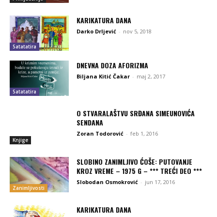
KARIKATURA DANA
Darko Drljević
-
nov 5, 2018
Satatatira
DNEVNA DOZA AFORIZMA
Biljana Kitić Čakar
-
maj 2, 2017
Satatatira
O STVARALAŠTVU SRĐANA SIMEUNOVIĆA
SENDANA
Zoran Todorović
-
feb 1, 2016
Knjige
SLOBINO ZANIMLJIVO ĆOŠE: PUTOVANJE
KROZ VREME – 1975 G – *** TREĆI DEO ***
Slobodan Osmokrović
-
jun 17, 2016
Zanimljivosti
KARIKATURA DANA