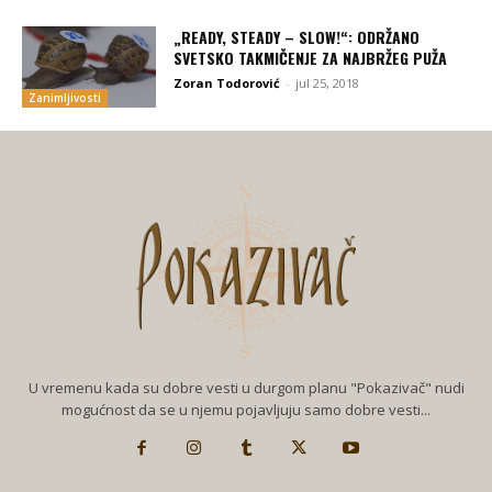
„READY, STEADY – SLOW!“: ODRŽANO
SVETSKO TAKMIČENJE ZA NAJBRŽEG PUŽA
Zoran Todorović
-
jul 25, 2018
Zanimljivosti
U vremenu kada su dobre vesti u durgom planu "Pokazivač" nudi
mogućnost da se u njemu pojavljuju samo dobre vesti...