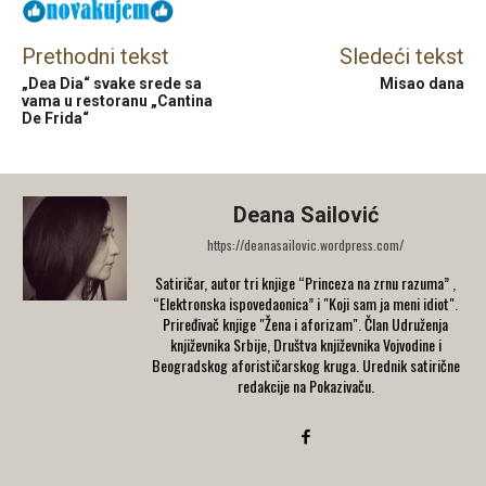
Prethodni tekst
Sledeći tekst
„Dea Dia“ svake srede sa
Misao dana
vama u restoranu „Cantina
De Frida“
Deana Sailović
https://deanasailovic.wordpress.com/
Satiričar, autor tri knjige “Princeza na zrnu razuma” ,
“Elektronska ispovedaonica” i "Koji sam ja meni idiot".
Priređivač knjige "Žena i aforizam". Član Udruženja
književnika Srbije, Društva književnika Vojvodine i
Beogradskog aforističarskog kruga. Urednik satirične
redakcije na Pokazivaču.