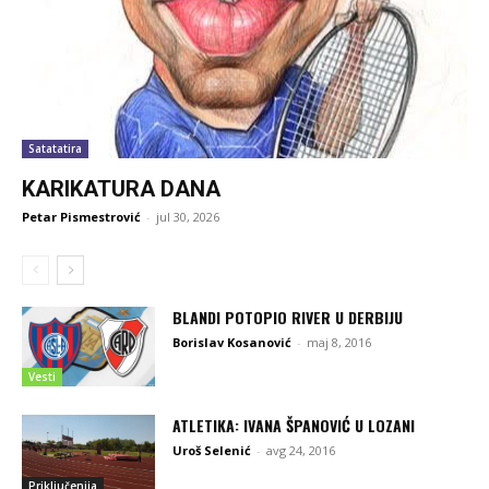
Satatatira
KARIKATURA DANA
Petar Pismestrović
-
jul 30, 2026
BLANDI POTOPIO RIVER U DERBIJU
Borislav Kosanović
-
maj 8, 2016
Vesti
ATLETIKA: IVANA ŠPANOVIĆ U LOZANI
Uroš Selenić
-
avg 24, 2016
Priključenija