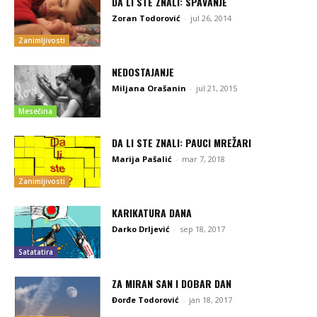
DA LI STE ZNALI: SPAVANJE
Zoran Todorović
-
jul 26, 2014
Zanimljivosti
NEDOSTAJANJE
Miljana Orašanin
-
jul 21, 2015
Mesečina
DA LI STE ZNALI: PAUCI MREŽARI
Marija Pašalić
-
mar 7, 2018
Zanimljivosti
KARIKATURA DANA
Darko Drljević
-
sep 18, 2017
Satatatira
ZA MIRAN SAN I DOBAR DAN
Đorđe Todorović
-
jan 18, 2017