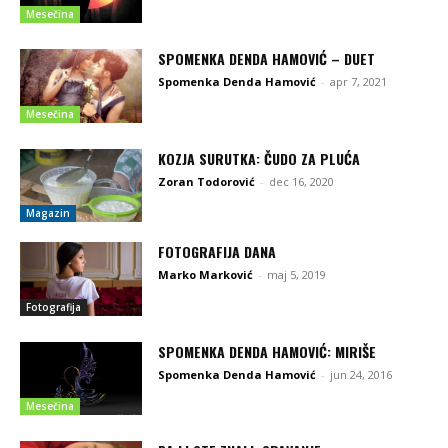
Mesečina
SPOMENKA DENDA HAMOVIĆ – DUET
Spomenka Denda Hamović
-
apr 7, 2021
Mesečina
KOZJA SURUTKA: ČUDO ZA PLUĆA
Zoran Todorović
-
dec 16, 2020
Magazin
FOTOGRAFIJA DANA
Marko Marković
-
maj 5, 2019
Fotografija
SPOMENKA DENDA HAMOVIĆ: MIRIŠE
Spomenka Denda Hamović
-
jun 24, 2016
Mesečina