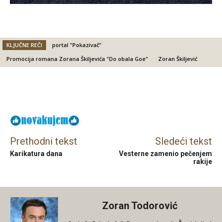
KLJUČNE REČI
portal "Pokazivač"
Promocija romana Zorana Škiljevića "Do obala Goe"
Zoran Škiljević
Facebook
X
Email
Prethodni tekst
Sledeći tekst
Karikatura dana
Vesterne zamenio pečenjem
rakije
Zoran Todorović