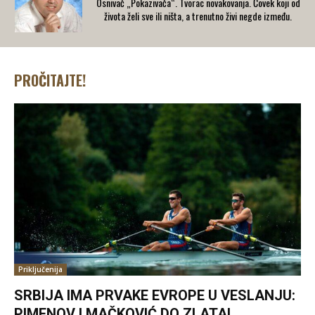
Osnivač „Pokazivača“. Tvorac novakovanja. Čovek koji od
života želi sve ili ništa, a trenutno živi negde između.
PROČITAJTE!
Priključenija
SRBIJA IMA PRVAKE EVROPE U VESLANJU:
PIMENOV I MAČKOVIĆ DO ZLATA!