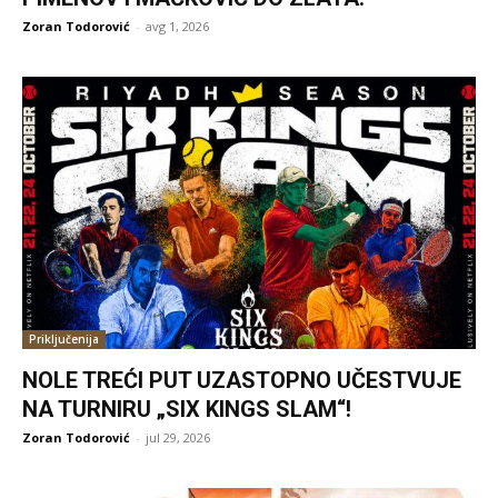
Zoran Todorović
-
avg 1, 2026
Priključenija
NOLE TREĆI PUT UZASTOPNO UČESTVUJE
NA TURNIRU „SIX KINGS SLAM“!
Zoran Todorović
-
jul 29, 2026