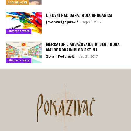
Zanimljivosti
LIKOVNI RAD DANA: MOJA DRUGARICA
Jovanka Ignjatović
-
sep 20, 2017
Otvorena vrata
MERCATOR › ANGAŽOVANJE U IDEA I RODA
MALOPRODAJNIM OBJEKTIMA
Zoran Todorović
-
dec 21, 2017
Otvorena vrata