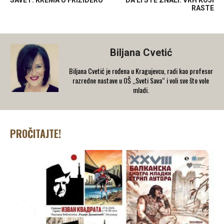
SAVET: KREMA U FRIŽIDERU
DA LI STE ZNALI: VRH KOJI
RASTE
Biljana Cvetić
Biljana Cvetić je rođena u Kragujevcu, radi kao profesor
razredne nastave u OŠ ,,Sveti Sava“ i voli sve što vole
mladi.
PROČITAJTE!