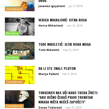
DRUG
Jovanka Ignjatović
-
jul 17, 2015
Zanimljivosti
VERICA MIHAILOVIĆ: SITNA ROSA
Verica Mihailović
-
nov 12, 2016
Mesečina
TODE NIKOLETIĆ: JEZIK RODA MOGA
Tode Nikoletić
-
maj 12, 2019
Mesečina
DA LI STE ZNALI: PLUTON
Marija Pašalić
-
feb 9, 2016
Zanimljivosti
TURGENJEV NAS UČI KAKO TREBA ŽIVETI:
“AKO VEČNO ČEKAŠ PRAVI TRENUTAK
NIKADA NIŠTA NEĆEŠ ZAPOČETI”
Zanimljivosti
Zoran Todorović
-
mar 31, 2019