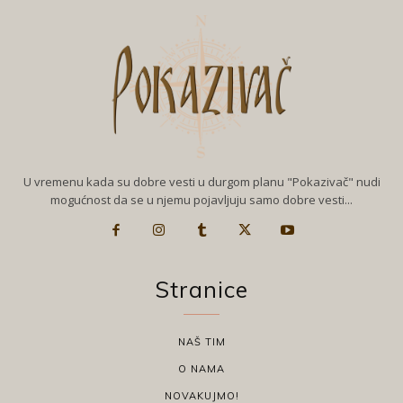
U vremenu kada su dobre vesti u durgom planu "Pokazivač" nudi
mogućnost da se u njemu pojavljuju samo dobre vesti...
Stranice
NAŠ TIM
O NAMA
NOVAKUJMO!