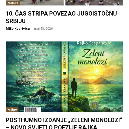
Kultura
10. ČAS STRIPA POVEZAO JUGOISTOČNU
SRBIJU
Mišo Koprivica
-
maj 18, 2026
Knjige
POSTHUMNO IZDANJE „ZELENI MONOLOZI“
– NOVO SVJETLO POEZIJE RAJKA