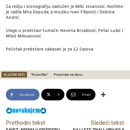
Za režiju i scenografiju zadužen je Milić Jovanović. Kostime
je radila Mira Dopuđa, a muziku Ivan Filipović i Dobrica
Andrić.
Uloge u predstavi tumače: Nevena Brzaković, Petar Lukić i
Miloš Milovanović.
Početak predstave zakazan je za 12 časova.
KLJUČNE REČI
"Pozorište"
Pozoriste za decu
Facebook
X
Email
Prethodni tekst
Sledeći tekst