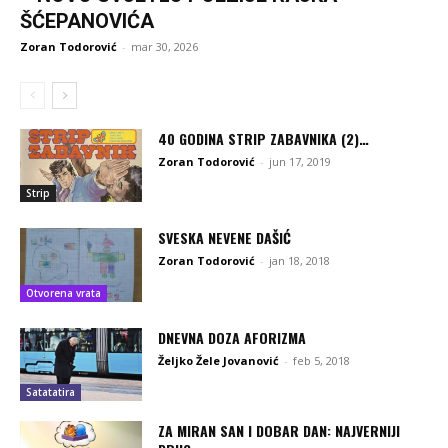
ŠĆEPANOVIĆA
Zoran Todorović
-
mar 30, 2026
40 GODINA STRIP ZABAVNIKA (2)…
Zoran Todorović
-
jun 17, 2019
Strip
SVESKA NEVENE DAŠIĆ
Zoran Todorović
-
jan 18, 2018
Otvorena vrata
DNEVNA DOZA AFORIZMA
Željko Žele Jovanović
-
feb 5, 2018
Satatatira
ZA MIRAN SAN I DOBAR DAN: NAJVERNIJI