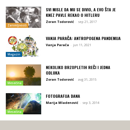
SVI MISLE DA MU SE DIVIO, A EVO ŠTA JE
KNEZ PAVLE REKAO O HITLERU
Zoran Todorović
-
sep 21, 2017
Zanimljivosti
VANJA PARAČA: ANTROPOGENA PANDEMIJA
Vanja Parača
-
jun 11, 2021
Magazin
NEKOLIKO BRZOPLETIH REČI I JEDNA
ODLUKA
Zoran Todorović
-
avg 31, 2015
Mesečina
FOTOGRAFIJA DANA
Marija Mladenović
-
sep 3, 2014
Mesečina