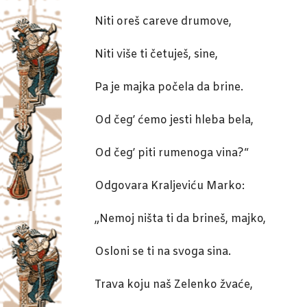
Niti oreš careve drumove,
Niti više ti četuješ, sine,
Pa je majka počela da brine.
Od čeg’ ćemo jesti hleba bela,
Od čeg’ piti rumenoga vina?“
Odgovara Kraljeviću Marko:
„Nemoj ništa ti da brineš, majko,
Osloni se ti na svoga sina.
Trava koju naš Zelenko žvaće,