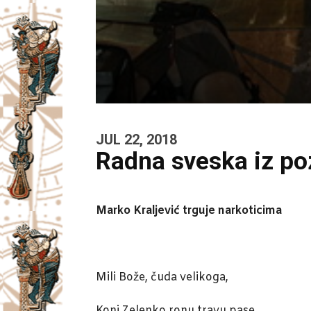
JUL 22, 2018
Radna sveska iz po
Marko Kraljević trguje narkoticima
Mili Bože, čuda velikoga,
Konj Zelenko ronu travu pase,