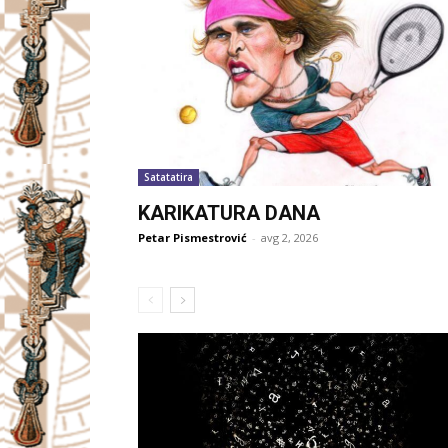
Satatatira
KARIKATURA DANA
Petar Pismestrović
-
avg 2, 2026