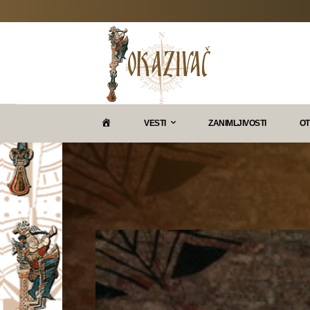
P
VESTI
ZANIMLJIVOSTI
OT
O
K
A
Z