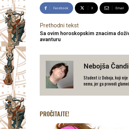
Facebook
X
Email
Prethodni tekst
Sa ovim horoskopskim znacima dožive
avanturu
Nebojša Čandi
Student iz Doboja, koji nij
nema, jer ga provodi glumeć
PROČITAJTE!