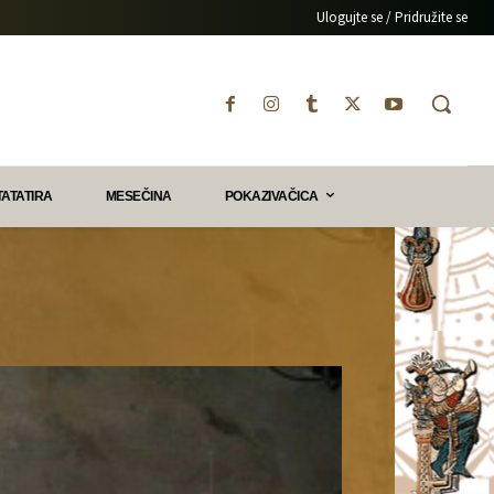
Ulogujte se / Pridružite se
TATATIRA
MESEČINA
POKAZIVAČICA