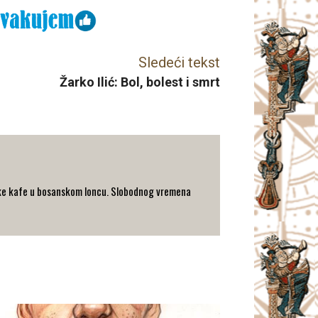
Sledeći tekst
Žarko Ilić: Bol, bolest i smrt
turske kafe u bosanskom loncu. Slobodnog vremena