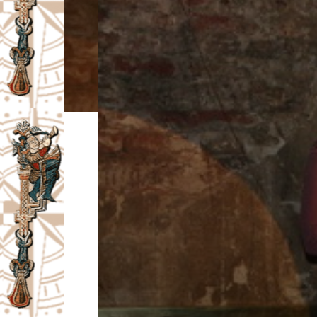
I
V
A
Č