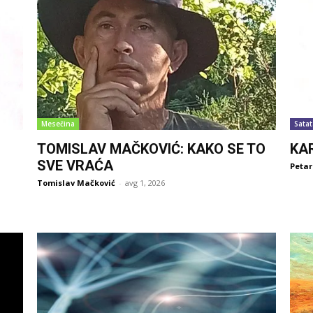
Mesečina
Satat
TOMISLAV MAČKOVIĆ: KAKO SE TO
KA
SVE VRAĆA
Petar
Tomislav Mačković
-
avg 1, 2026