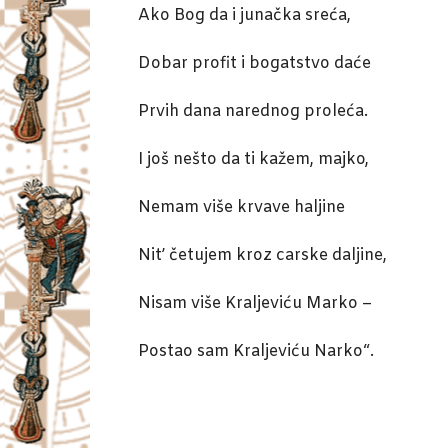
Ako Bog da i junačka sreća,
Dobar profit i bogatstvo daće
Prvih dana narednog proleća.
I još nešto da ti kažem, majko,
Nemam više krvave haljine
Nit’ četujem kroz carske daljine,
Nisam više Kraljeviću Marko –
Postao sam Kraljeviću Narko“.