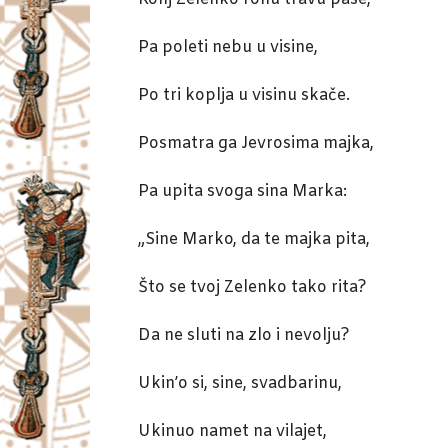
Pa poleti nebu u visine,
Po tri koplja u visinu skače.
Posmatra ga Jevrosima majka,
Pa upita svoga sina Marka:
„Sine Marko, da te majka pita,
Što se tvoj Zelenko tako rita?
Da ne sluti na zlo i nevolju?
Ukin’o si, sine, svadbarinu,
Ukinuo namet na vilajet,