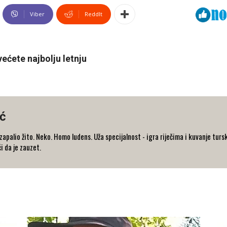
Viber
ReddIt
ćete najbolju letnju
ć
e zapalio žito. Neko. Homo ludens. Uža specijalnost - igra riječima i kuvanje 
i da je zauzet.