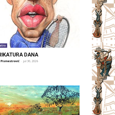
atira
RIKATURA DANA
 Pismestrović
-
jul 30, 2026