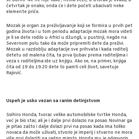
se buniti ‘Ne ne nije tako’; nema veze, u utorak je ovako, u
četvrtak je onako; onda će i dete početi ubacivati neke
elemente priče.
Mozak je organ za preživljavanje koji se formira u prvih pet
godina života i u tom periodu adaptacije mozak mora videti
je li se dete rodilo u Africi u džungli, u pustinji, negde na
Severnom polu tako da može pripremiti dete da preživi.
Mozak u razdoblju adaptacije sve prihvata i kada roditelj
detetu od malena čita, ta prva ljubav prema roditeljima i
veza s roditeljima ide uz knjigu. Ako se, na primer, knjiga
čita od 19 do 19.20 dete to pamti celi život, savetuje
Rajović.
Uspeh je usko vezan sa ranim detinjstvom
Soihiro Honda, tvorac velike automobilske tvrtke Honda,
već je bio star, ali je i dalje prvi dolazio na posao. Novinar ga
je pitao zašto i dalje dolazi prvi na posao kada ima toliko
novaca da može uživati, stvorio je imperij i stvarno ne mora
više prvi dolaziti na radno mjesto. Honda mu je odgovorio