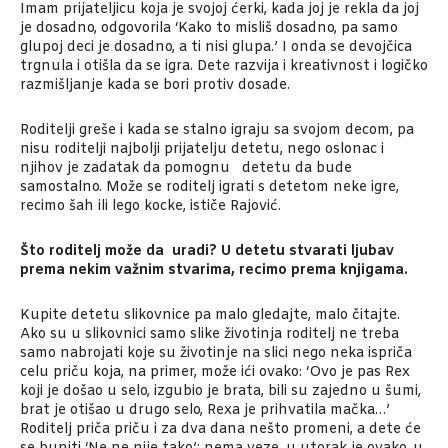
Imam prijateljicu koja je svojoj ćerki, kada joj je rekla da joj
je dosadno, odgovorila ‘Kako to misliš dosadno, pa samo
glupoj deci je dosadno, a ti nisi glupa.’ I onda se devojčica
trgnula i otišla da se igra. Dete razvija i kreativnost i logičko
razmišljanje kada se bori protiv dosade.
Roditelji greše i kada se stalno igraju sa svojom decom, pa
nisu roditelji najbolji prijatelju detetu, nego oslonac i
njihov je zadatak da pomognu detetu da bude
samostalno. Može se roditelj igrati s detetom neke igre,
recimo šah ili lego kocke, ističe Rajović.
Što roditelj može da uradi? U detetu stvarati ljubav
prema nekim važnim stvarima, recimo prema knjigama.
Kupite detetu slikovnice pa malo gledajte, malo čitajte.
Ako su u slikovnici samo slike životinja roditelj ne treba
samo nabrojati koje su životinje na slici nego neka ispriča
celu priču koja, na primer, može ići ovako: ‘Ovo je pas Rex
koji je došao u selo, izgubio je brata, bili su zajedno u šumi,
brat je otišao u drugo selo, Rexa je prihvatila mačka…’
Roditelj priča priču i za dva dana nešto promeni, a dete će