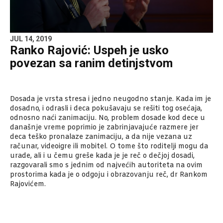
JUL 14, 2019
Ranko Rajović: Uspeh je usko
povezan sa ranim detinjstvom
Dosada je vrsta stresa i jedno neugodno stanje. Kada im je
dosadno, i odrasli i deca pokušavaju se rešiti tog osećaja,
odnosno naći zanimaciju. No, problem dosade kod dece u
današnje vreme poprimio je zabrinjavajuće razmere jer
deca teško pronalaze zanimaciju, a da nije vezana uz
računar, videoigre ili mobitel. O tome što roditelji mogu da
urade, ali i u čemu greše kada je je reč o dečjoj dosadi,
razgovarali smo s jednim od najvećih autoriteta na ovim
prostorima kada je o odgoju i obrazovanju reč, dr Rankom
Rajovićem.