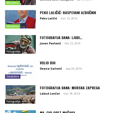
Mesečina
PEKO LALIČIĆ: RASPEVANI AZBUČNIK
Peko Laličić
-
nov 15, 2016
Mesečina
FOTOGRAFIJA DANA: LJUDI…
Jovan Pavlović
-
feb 13, 2019
Fotografija
VOLIO BIH
Deana Sailović
-
sep 24, 2016
Satatatira
FOTOGRAFIJA DANA: MORSKA ZAPREGA
Labud Lončar
-
nov 18, 2016
Fotografija
MA, EVO OPET MAČAKA…