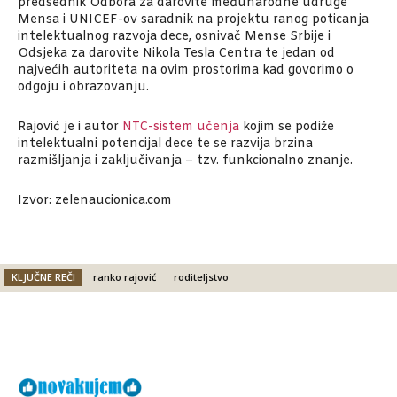
predsednik Odbora za darovite međunarodne udruge
Mensa i UNICEF-ov saradnik na projektu ranog poticanja
intelektualnog razvoja dece, osnivač Mense Srbije i
Odsjeka za darovite Nikola Tesla Centra te jedan od
najvećih autoriteta na ovim prostorima kad govorimo o
odgoju i obrazovanju.
Rajović je i autor
NTC-sistem učenja
kojim se podiže
intelektualni potencijal dece te se razvija brzina
razmišljanja i zaključivanja – tzv. funkcionalno znanje.
Izvor: zelenaucionica.com
KLJUČNE REČI
ranko rajović
roditeljstvo
Facebook
X
Email