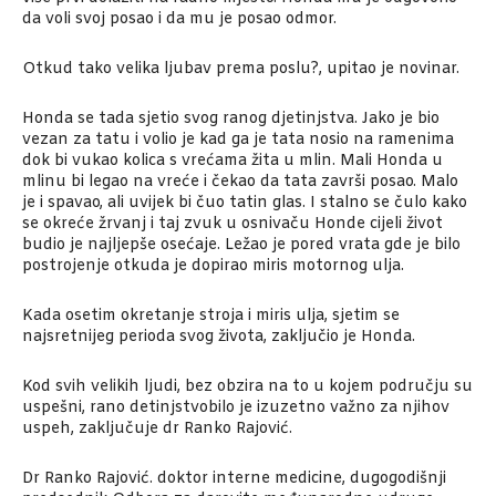
da voli svoj posao i da mu je posao odmor.
Otkud tako velika ljubav prema poslu?, upitao je novinar.
Honda se tada sjetio svog ranog djetinjstva. Jako je bio
vezan za tatu i volio je kad ga je tata nosio na ramenima
dok bi vukao kolica s vrećama žita u mlin. Mali Honda u
mlinu bi legao na vreće i čekao da tata završi posao. Malo
je i spavao, ali uvijek bi čuo tatin glas. I stalno se čulo kako
se okreće žrvanj i taj zvuk u osnivaču Honde cijeli život
budio je najljepše osećaje. Ležao je pored vrata gde je bilo
postrojenje otkuda je dopirao miris motornog ulja.
Kada osetim okretanje stroja i miris ulja, sjetim se
najsretnijeg perioda svog života, zaključio je Honda.
Kod svih velikih ljudi, bez obzira na to u kojem području su
uspešni, rano detinjstvobilo je izuzetno važno za njihov
uspeh, zaključuje dr Ranko Rajović.
Dr Ranko Rajović. doktor interne medicine, dugogodišnji