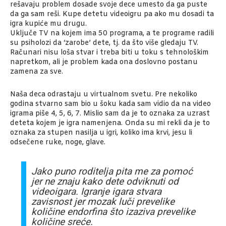
rešavaju problem dosade svoje dece umesto da ga puste
da ga sam reši. Kupe detetu videoigru pa ako mu dosadi ta
igra kupiće mu drugu.
Uključe TV na kojem ima 50 programa, a te programe radili
su psiholozi da ‘zarobe’ dete, tj. da što više gledaju TV.
Računari nisu loša stvar i treba biti u toku s tehnološkim
napretkom, ali je problem kada ona doslovno postanu
zamena za sve.
Naša deca odrastaju u virtualnom svetu. Pre nekoliko
godina stvarno sam bio u šoku kada sam vidio da na video
igrama piše 4, 5, 6, 7. Mislio sam da je to oznaka za uzrast
deteta kojem je igra namenjena. Onda su mi rekli da je to
oznaka za stupen nasilja u igri, koliko ima krvi, jesu li
odsečene ruke, noge, glave.
Jako puno roditelja pita me za pomoć
jer ne znaju kako dete odviknuti od
videoigara. Igranje igara stvara
zavisnost jer mozak luči prevelike
količine endorfina što izaziva prevelike
količine sreće.