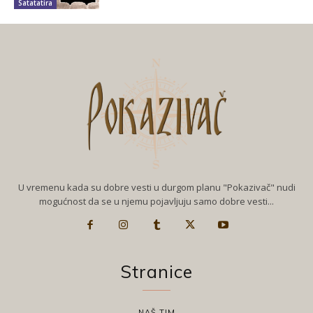
Satatatira
U vremenu kada su dobre vesti u durgom planu "Pokazivač" nudi
mogućnost da se u njemu pojavljuju samo dobre vesti...
Stranice
NAŠ TIM