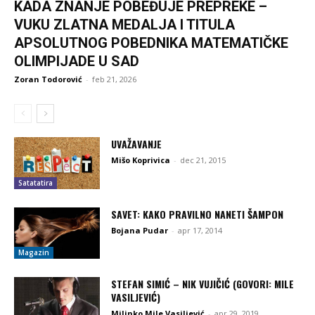
KADA ZNANJE POBEĐUJE PREPREKE –
VUKU ZLATNA MEDALJA I TITULA
APSOLUTNOG POBEDNIKA MATEMATIČKE
OLIMPIJADE U SAD
Zoran Todorović
-
feb 21, 2026
UVAŽAVANJE
Mišo Koprivica
-
dec 21, 2015
Satatatira
SAVET: KAKO PRAVILNO NANETI ŠAMPON
Bojana Pudar
-
apr 17, 2014
Magazin
STEFAN SIMIĆ – NIK VUJIČIĆ (GOVORI: MILE
VASILJEVIĆ)
Milinko Mile Vasiljević
-
apr 29, 2019