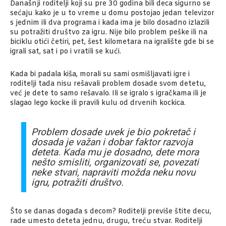
Današnji roditelji koji su pre 30 godina bili deca sigurno se
sećaju kako je u to vreme u domu postojao jedan televizor
s jednim ili dva programa i kada ima je bilo dosadno izlazili
su potražiti društvo za igru. Nije bilo problem peške ili na
biciklu otići četiri, pet, šest kilometara na igralište gde bi se
igrali sat, sat i po i vratili se kući.
Kada bi padala kiša, morali su sami osmišljavati igre i
roditelji tada nisu rešavali problem dosade svom detetu,
već je dete to samo rešavalo. Ili se igralo s igračkama ili je
slagao lego kocke ili pravili kulu od drvenih kockica.
Problem dosade uvek je bio pokretač i
dosada je važan i dobar faktor razvoja
deteta. Kada mu je dosadno, dete mora
nešto smisliti, organizovati se, povezati
neke stvari, napraviti možda neku novu
igru, potražiti društvo.
Što se danas događa s decom? Roditelji previše štite decu,
rade umesto deteta jednu, drugu, treću stvar. Roditelji