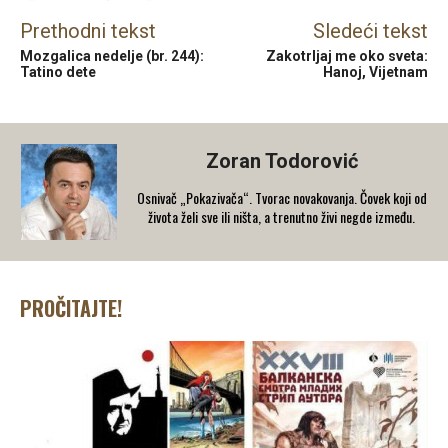
Prethodni tekst
Sledeći tekst
Mozgalica nedelje (br. 244):
Zakotrljaj me oko sveta:
Tatino dete
Hanoj, Vijetnam
Zoran Todorović
Osnivač „Pokazivača“. Tvorac novakovanja. Čovek koji od
života želi sve ili ništa, a trenutno živi negde između.
PROČITAJTE!