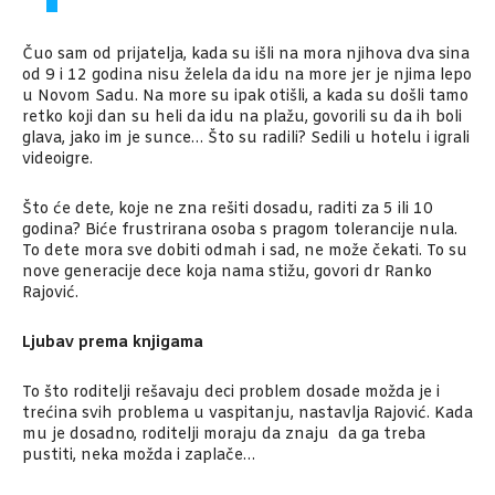
Čuo sam od prijatelja, kada su išli na mora njihova dva sina
od 9 i 12 godina nisu želela da idu na more jer je njima lepo
u Novom Sadu. Na more su ipak otišli, a kada su došli tamo
retko koji dan su heli da idu na plažu, govorili su da ih boli
glava, jako im je sunce… Što su radili? Sedili u hotelu i igrali
videoigre.
Što će dete, koje ne zna rešiti dosadu, raditi za 5 ili 10
godina? Biće frustrirana osoba s pragom tolerancije nula.
To dete mora sve dobiti odmah i sad, ne može čekati. To su
nove generacije dece koja nama stižu, govori dr Ranko
Rajović.
Ljubav prema knjigama
To što roditelji rešavaju deci problem dosade možda je i
trećina svih problema u vaspitanju, nastavlja Rajović. Kada
mu je dosadno, roditelji moraju da znaju da ga treba
pustiti, neka možda i zaplače…