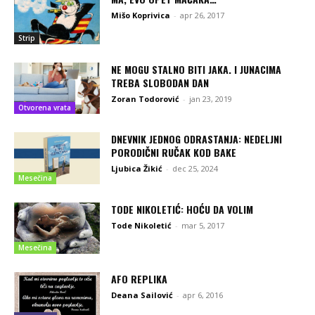
Mišo Koprivica
-
apr 26, 2017
Strip
NE MOGU STALNO BITI JAKA. I JUNACIMA
TREBA SLOBODAN DAN
Zoran Todorović
-
jan 23, 2019
Otvorena vrata
DNEVNIK JEDNOG ODRASTANJA: NEDELJNI
PORODIČNI RUČAK KOD BAKE
Ljubica Žikić
-
dec 25, 2024
Mesečina
TODE NIKOLETIĆ: HOĆU DA VOLIM
Tode Nikoletić
-
mar 5, 2017
Mesečina
AFO REPLIKA
Deana Sailović
-
apr 6, 2016