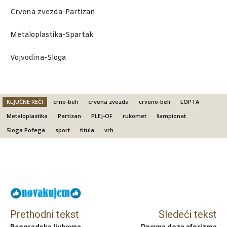
Crvena zvezda-Partizan
Metaloplastika-Spartak
Vojvodina-Sloga
KLJUČNE REČI
crno-beli
crvena zvezda
crveno-beli
LOPTA
Metaloplastika
Partizan
PLEJ-OF
rukomet
šampionat
Sloga Požega
sport
titula
vrh
Facebook
X
Email
Prethodni tekst
Sledeći tekst