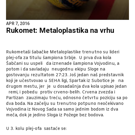
APR 7, 2016
Rukomet: Metaloplastika na vrhu
Rukometaši šabačke Metaloplastike trenutno su lideri
plej-ofa za titulu šampiona Srbije. U prva dva kola
Šabčani su uspeli da iznenade šampiona Vojvodinu, a
potom i da savladaju neugodnu ekipu Sloge na
gostovanju rezultatom 27:23. Još jedan naš predstavnik
koji je učestvovao u SEHA ligi, Spartak iz Subotice je na
drugom mestu, jer je u dosadašnja dva kola upisao jedan
remi, i pobedu protiv crveno-belih. Crvena zvezda i
Partizan zauzimaju treću, odnosno četvrtu poziciju sa po
dva boda. Na začelju su trenutno potpuno neočekivano
Vojvodina iz Novog Sada sa samo jednim bodom iz dva
meča, dok je jedino Sloga iz Požege bez bodova.
U 3. kolu plej-ofa sastaće se: