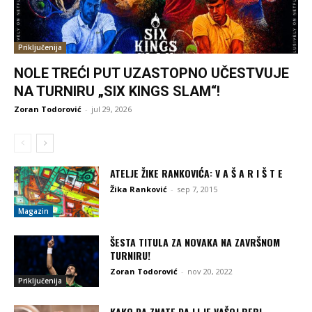
Priključenija
NOLE TREĆI PUT UZASTOPNO UČESTVUJE
NA TURNIRU „SIX KINGS SLAM“!
Zoran Todorović
-
jul 29, 2026
ATELJE ŽIKE RANKOVIĆA: V A Š A R I Š T E
Žika Ranković
-
sep 7, 2015
Magazin
ŠESTA TITULA ZA NOVAKA NA ZAVRŠNOM
TURNIRU!
Zoran Todorović
-
nov 20, 2022
Priključenija
KAKO DA ZNATE DA LI JE VAŠOJ BEBI