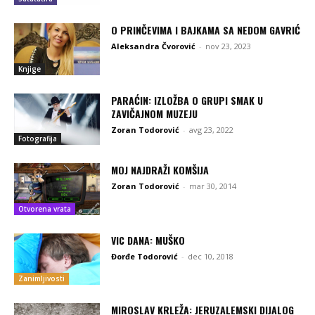
O PRINČEVIMA I BAJKAMA SA NEDOM GAVRIĆ
Aleksandra Čvorović
-
nov 23, 2023
Knjige
PARAĆIN: IZLOŽBA O GRUPI SMAK U
ZAVIČAJNOM MUZEJU
Zoran Todorović
-
avg 23, 2022
Fotografija
MOJ NAJDRAŽI KOMŠIJA
Zoran Todorović
-
mar 30, 2014
Otvorena vrata
VIC DANA: MUŠKO
Đorđe Todorović
-
dec 10, 2018
Zanimljivosti
MIROSLAV KRLEŽA: JERUZALEMSKI DIJALOG