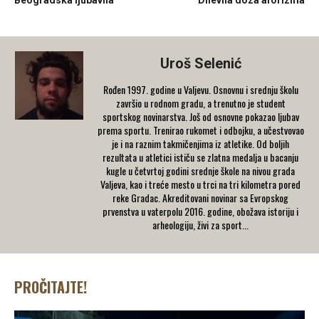
Beogradska ljubavna
Dnevna doza aforizma
Uroš Selenić
Rođen 1997. godine u Valjevu. Osnovnu i srednju školu
završio u rodnom gradu, a trenutno je student
sportskog novinarstva. Još od osnovne pokazao ljubav
prema sportu. Trenirao rukomet i odbojku, a učestvovao
je i na raznim takmičenjima iz atletike. Od boljih
rezultata u atletici ističu se zlatna medalja u bacanju
kugle u četvrtoj godini srednje škole na nivou grada
Valjeva, kao i treće mesto u trci na tri kilometra pored
reke Gradac. Akreditovani novinar sa Evropskog
prvenstva u vaterpolu 2016. godine, obožava istoriju i
arheologiju, živi za sport...
PROČITAJTE!