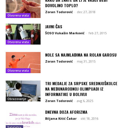
DOVOLJNO TOPLO?
Zoran Todorović
-
dec 27, 2018
Otvorena vrata
JAVNI ČAS
ŠOSO Vukašin Marković
-
feb 27, 2015
Otvorena vrata
NOLE SA NAJMLAĐIMA NA ROLAN GAROSU
Zoran Todorović
-
maj 31, 2015
Otvorena vrata
TRI MEDALJE ZA SRPSKE SREDNJOŠKOLCE
NA MEĐUNARODNOJ OLIMPIJADI IZ
INFORMATIKE U BOLIVIJI
Obrazovanje
Zoran Todorović
-
avg 6, 2025
DNEVNA DOZA AFORIZMA
Biljana Kitić Čakar
-
okt 18, 2016
Satatatira