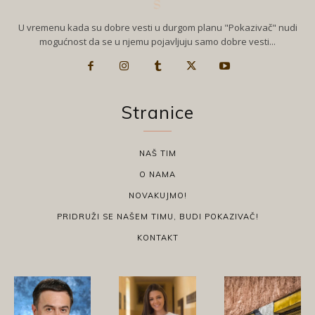
U vremenu kada su dobre vesti u durgom planu "Pokazivač" nudi
mogućnost da se u njemu pojavljuju samo dobre vesti...
Stranice
NAŠ TIM
O NAMA
NOVAKUJMO!
PRIDRUŽI SE NAŠEM TIMU, BUDI POKAZIVAČ!
KONTAKT