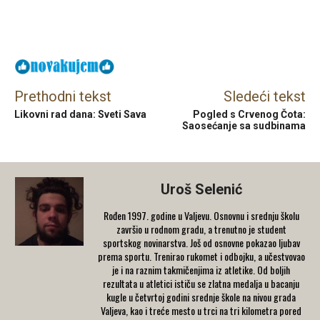
Facebook
X
Email
Prethodni tekst
Sledeći tekst
Likovni rad dana: Sveti Sava
Pogled s Crvenog Čota:
Saosećanje sa sudbinama
Uroš Selenić
Rođen 1997. godine u Valjevu. Osnovnu i srednju školu
završio u rodnom gradu, a trenutno je student
sportskog novinarstva. Još od osnovne pokazao ljubav
prema sportu. Trenirao rukomet i odbojku, a učestvovao
je i na raznim takmičenjima iz atletike. Od boljih
rezultata u atletici ističu se zlatna medalja u bacanju
kugle u četvrtoj godini srednje škole na nivou grada
Valjeva, kao i treće mesto u trci na tri kilometra pored