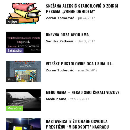
SNEŽANA ALEKSIĆ STANOJLOVIĆ O ZBIRCI
PESAMA ,,VREME ORHIDEJA“
Zoran Todorović
-
jul 24, 2017
Knjige
DNEVNA DOZA AFORIZMA
Sandra Petković
-
dec 2, 2017
Satatatira
VITEŠKE PUSTOLOVINE OCA I SINA ILI…
Zoran Todorović
-
mar 26, 2019
Strip
MEĐU NAMA – NEKAD SMO ČEKALI VOZOVE
Među nama
-
feb 25, 2019
Mesečina
NASTAVNICA IZ ŽITORAĐE OSVOJILA
PRESTIŽNU “MICROSOFT” NAGRADU