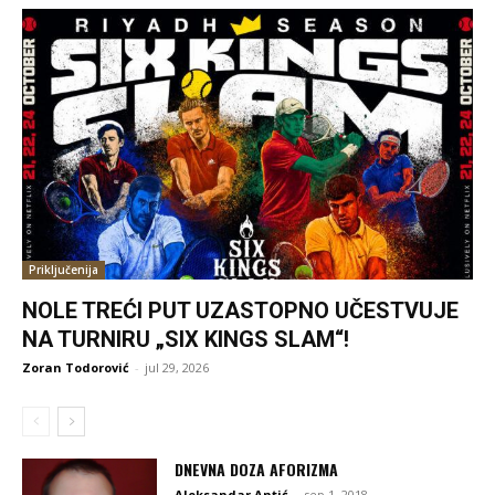
Priključenija
NOLE TREĆI PUT UZASTOPNO UČESTVUJE
NA TURNIRU „SIX KINGS SLAM“!
Zoran Todorović
-
jul 29, 2026
DNEVNA DOZA AFORIZMA
Aleksandar Antić
-
sep 1, 2018