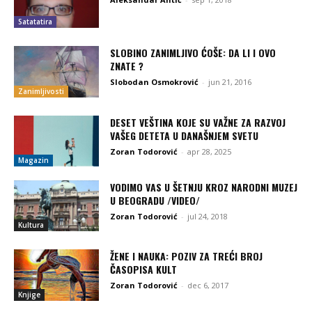
Satatatira
SLOBINO ZANIMLJIVO ĆOŠE: DA LI I OVO
ZNATE ?
Slobodan Osmokrović
-
jun 21, 2016
Zanimljivosti
DESET VEŠTINA KOJE SU VAŽNE ZA RAZVOJ
VAŠEG DETETA U DANAŠNJEM SVETU
Zoran Todorović
-
apr 28, 2025
Magazin
VODIMO VAS U ŠETNJU KROZ NARODNI MUZEJ
U BEOGRADU /VIDEO/
Zoran Todorović
-
jul 24, 2018
Kultura
ŽENE I NAUKA: POZIV ZA TREĆI BROJ
ČASOPISA KULT
Zoran Todorović
-
dec 6, 2017
Knjige