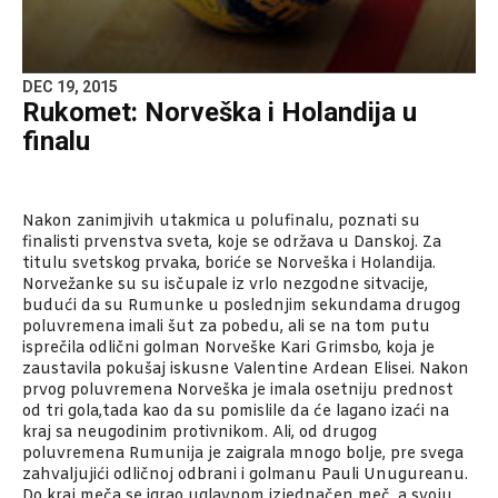
DEC 19, 2015
Rukomet: Norveška i Holandija u
finalu
Nakon zanimjivih utakmica u polufinalu, poznati su
finalisti prvenstva sveta, koje se održava u Danskoj. Za
titulu svetskog prvaka, boriće se Norveška i Holandija.
Norvežanke su su isčupale iz vrlo nezgodne sitvacije,
budući da su Rumunke u poslednjim sekundama drugog
poluvremena imali šut za pobedu, ali se na tom putu
isprečila odlični golman Norveške Kari Grimsbo, koja je
zaustavila pokušaj iskusne Valentine Ardean Elisei. Nakon
prvog poluvremena Norveška je imala osetniju prednost
od tri gola,tada kao da su pomislile da će lagano izaći na
kraj sa neugodinim protivnikom. Ali, od drugog
poluvremena Rumunija je zaigrala mnogo bolje, pre svega
zahvaljujići odličnoj odbrani i golmanu Pauli Unugureanu.
Do kraj meča se igrao uglavnom izjednačen meč, a svoju