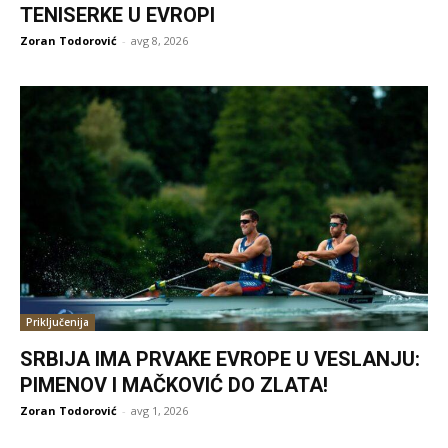
TENISERKE U EVROPI
Zoran Todorović
-
avg 8, 2026
Priključenija
SRBIJA IMA PRVAKE EVROPE U VESLANJU:
PIMENOV I MAČKOVIĆ DO ZLATA!
Zoran Todorović
-
avg 1, 2026