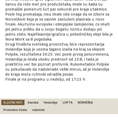
šansu da reše meč pre produžetaka, imale su kada su
promašile pomenuti šut par sekundi pre kraja utakmice.
Posle tog promašaja, nisu imale više snage da se izbore sa
Norveškom koja je se sasvim zasluženi plasirala u novo
finale. Akutulne evropske i olimpijske šampionke, će imati
još jednu priliku da u svoju bogatu riznicu dodaju još
jedno zlato. Najefikasnija igračica u pobedničkoj ekipi bila je
Nora Mork sa 8 pogodaka.
Drugi finalista svetskog prvenstva, biće reprezentacija
Holandije koja je veoma lagano izašla na kraj sa ekipom
Poljske, rezultatima 30:25. Već posle prvog poluvremena,
Holandija je imala visoku prednost od 15:8, i tada je
praktično već bio poznat protivnik. Rukometašice Poljske
su pokušavale da nadoknade veliki minus, ali je Holandija
do kraja meča rutinski odradila posao.
Finale je na programu u nedelju, od 17:15 h.
KLJUČNE REČI
Danska
Holandija
LOPTA
NORVEŠKA
Prvenstvo Sveta
rukomet