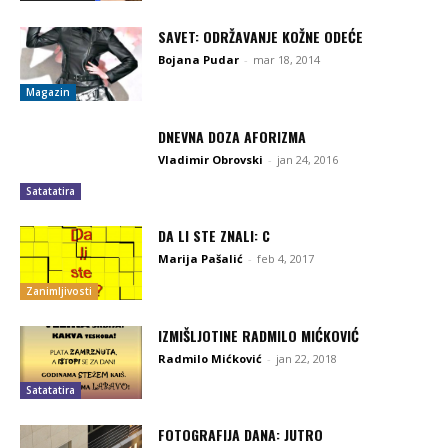
SAVET: ODRŽAVANJE KOŽNE ODEĆE
Bojana Pudar
-
mar 18, 2014
Magazin
DNEVNA DOZA AFORIZMA
Vladimir Obrovski
-
jan 24, 2016
Satatatira
DA LI STE ZNALI: C
Marija Pašalić
-
feb 4, 2017
Zanimljivosti
IZMIŠLJOTINE RADMILO MIĆKOVIĆ
Radmilo Mićković
-
jan 22, 2018
Satatatira
FOTOGRAFIJA DANA: JUTRO