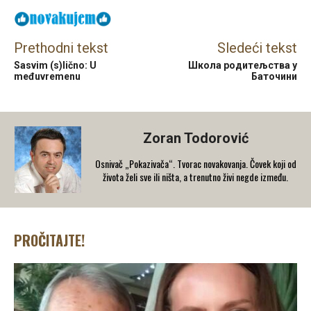
Prethodni tekst
Sledeći tekst
Sasvim (s)lično: U
Школа родитељства у
međuvremenu
Баточини
Zoran Todorović
Osnivač „Pokazivača“. Tvorac novakovanja. Čovek koji od
života želi sve ili ništa, a trenutno živi negde između.
PROČITAJTE!