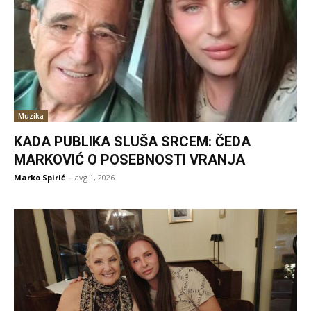
Muzika
KADA PUBLIKA SLUŠA SRCEM: ČEDA
MARKOVIĆ O POSEBNOSTI VRANJA
Marko Spirić
-
avg 1, 2026