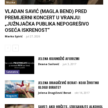
Muzika
VLADAN SAVIĆ (MAGLA BEND) PRED
PREMIJERNI KONCERT U VRANJU:
„JUŽNJAČKA PUBLIKA NEPOGREŠIVO
OSEĆA ISKRENOST“
Marko Spirić
-
jul 27, 2026
JELENA KUJUNDŽIĆ AFORIZMI
Deana Sailović
-
jun 3, 2017
Satatatira
JELENA DRAGIČEVIĆ BERAT: KOJU ŽIVOTNU
ULOGU BIRATE?
Jelena Dragičević Berat
-
okt 14, 2017
Magazin
SAVET: AKO HRČETE, IZBEGAVAJTE ALKOHOL