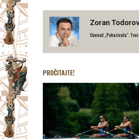
Zoran Todorov
Osnivač „Pokazivača“. Tvorac
PROČITAJTE!