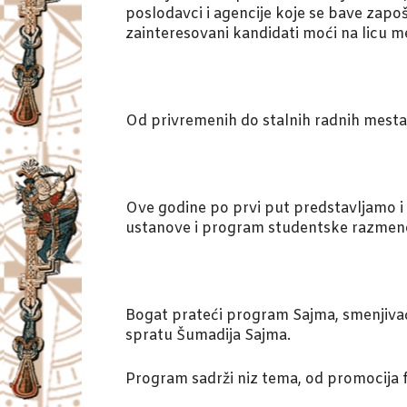
poslodavci i agencije koje se bave zap
zainteresovani kandidati moći na licu me
Od privremenih do stalnih radnih mesta,
Ove godine po prvi put predstavljamo i
ustanove i program studentske razmene 
Bogat prateći program Sajma, smenjivaće 
spratu Šumadija Sajma.
Program sadrži niz tema, od promocija 