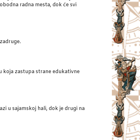
lobodna radna mesta, dok će svi
 zadruge.
u koja zastupa strane edukativne
zi u sajamskoj hali, dok je drugi na