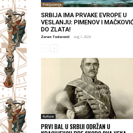
Priključenija
SRBIJA IMA PRVAKE EVROPE U
VESLANJU: PIMENOV I MAČKOVI
DO ZLATA!
Zoran Todorović
-
avg 1, 2026
Kultura
PRVI BAL U SRBIJI ODRŽAN U