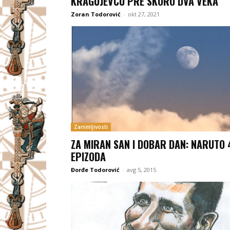
KRAGUJEVCU PRE SKORO DVA VEKA
Zoran Todorović
-
okt 27, 2021
Zanimljivosti
ZA MIRAN SAN I DOBAR DAN: NARUTO 
EPIZODA
Đorđe Todorović
-
avg 5, 2015