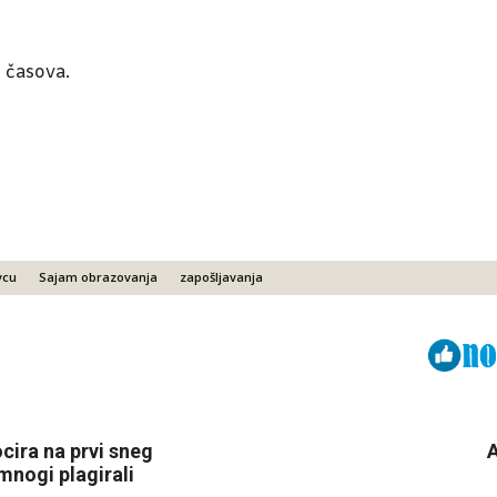
 časova.
vcu
Sajam obrazovanja
zapošljavanja
Viber
ReddIt
cira na prvi sneg
mnogi plagirali