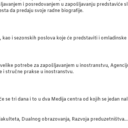
ošljavanjem i posredovanjem u zapošljavanju predstaviće s
sta da predaju svoje radne biografije.
 kao i sezonskih poslova koje će predstaviti i omladinske
 velike potrebe za zapošljavanjem u inostranstvu, Agencij
i stručne prakse u inostranstvu.
se tri dana i to u dva Medija centra od kojih se jedan nala
fakulteta, Dualnog obrazovanja, Razvoja preduzetništva…