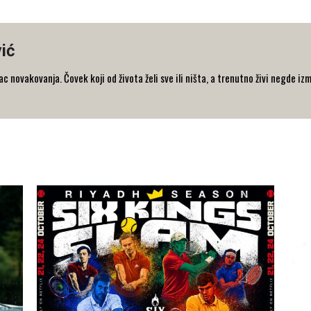
ić
 novakovanja. Čovek koji od života želi sve ili ništa, a trenutno živi negde iz