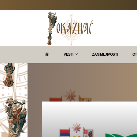
P
VESTI
ZANIMLJIVOSTI
OT
O
K
A
Z