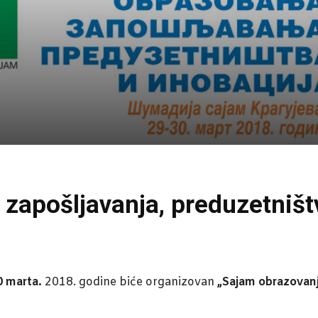
zapošljavanja, preduzetništv
0
marta.
2018. godine biće organizovan
„Sajam obrazovanja