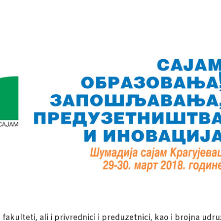
fakulteti, ali i privrednici i preduzetnici, kao i brojna udr