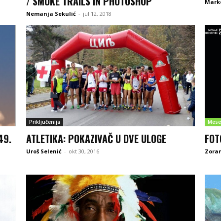
/ SMOKE TRAILS IN PHOTOSHOP
Mark
Nemanja Sekulić
-
jul 12, 2018
Priključenija
Mese
49.
ATLETIKA: POKAZIVAČ U DVE ULOGE
FOT
Uroš Selenić
-
okt 30, 2016
Zoran