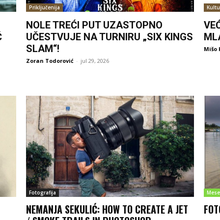
Priključenija
Kultu
NOLE TREĆI PUT UZASTOPNO
VE
Ć
UČESTVUJE NA TURNIRU „SIX KINGS
ML
SLAM“!
Mišo 
Zoran Todorović
-
jul 29, 2026
Fotografija
Mese
NEMANJA SEKULIĆ: HOW TO CREATE A JET
FOT