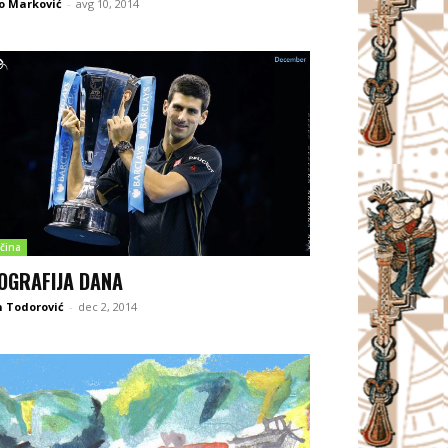
o Marković
-
avg 10, 2014
čina
OGRAFIJA DANA
 Todorović
-
dec 2, 2014