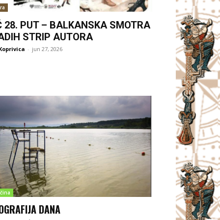
ra
Ć 28. PUT – BALKANSKA SMOTRA
ADIH STRIP AUTORA
Koprivica
-
jun 27, 2026
čina
OGRAFIJA DANA