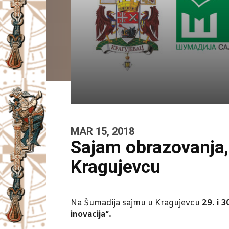
I
V
A
Č
MAR 15, 2018
Sajam obrazovanja, 
Kragujevcu
Na Šumadija sajmu u Kragujevcu
29. i 3
inovacija“.