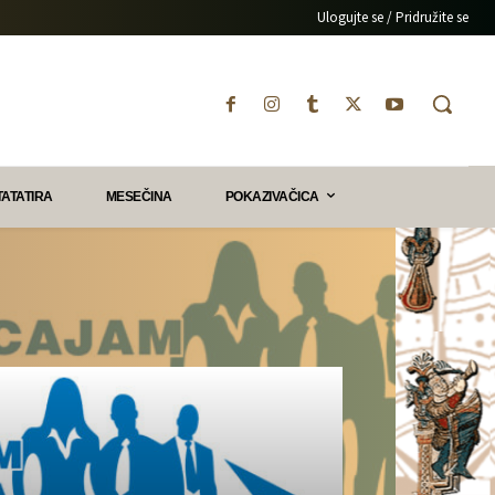
Ulogujte se / Pridružite se
TATATIRA
MESEČINA
POKAZIVAČICA