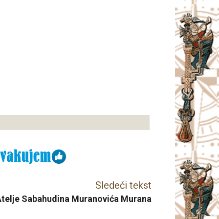
Sledeći tekst
Atelje Sabahudina Muranovića Murana