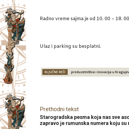
Radno vreme sajma je od 10. 00 – 18. 00
Ulaz i parking su besplatni.
KLJUČNE REČI
preduzetništva i inovacija u Kraguje
Facebook
X
Email
Prethodni tekst
Starogradska pesma koja nas sve aso
zapravo je rumunska numera koju su 