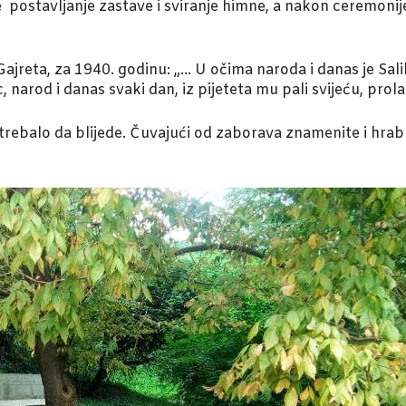
je postavljanje zastave i sviranje himne, a nakon ceremonije
reta, za 1940. godinu: „… U očima naroda i danas je Salih
 narod i danas svaki dan, iz pijeteta mu pali svijeću, pro
trebalo da blijede. Čuvajući od zaborava znamenite i hrab