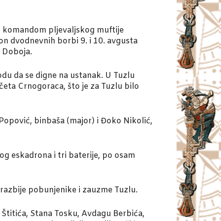
od komandom pljevaljskog muftije
on dvodnevnih borbi 9. i 10. avgusta
o Doboja.
odu da se digne na ustanak. U Tuzlu
 četa Crnogoraca, što je za Tuzlu bilo
Popović, binbaša (major) i Đoko Nikolić,
nog eskadrona i tri baterije, po osam
 razbije pobunjenike i zauzme Tuzlu.
 Štitića, Stana Tosku, Avdagu Berbića,