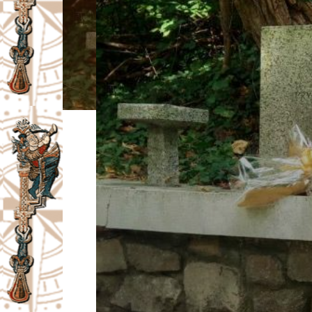
I
V
A
Č