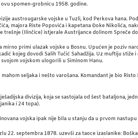
e ovu spomen-grobnicu 1958. godine.
vizije austrougarske vojske u Tuzli, kod Perkova hana. P
ića, majora Riste Popovića i kapetana Đoke Nikolića, nak
 trešnje (Ilinčice) istjerale Austrijance dolinom Spreče d
da mirno primi ulazak vojske u Bosnu. Upućen je poziv nar
adić kojeg dovodi Salih Tučić Sahadžija. Uz muftiju stiže i
sa svojom vojskom ulogorili u Siminom Hanu.
a, mahom seljaka i nešto varošana. Komandant je bio Risto 
šadijska divizija, koja se sastojala od šest bataljona, jed
anika i 24 topa).
novana vojska ipak nije bila u stanju da u prvom nastupu
uzlu 22. septembra 1878. uzevši za taoce izaslanike: Boška