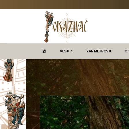
P
VESTI
ZANIMLJIVOSTI
OT
O
K
A
Z