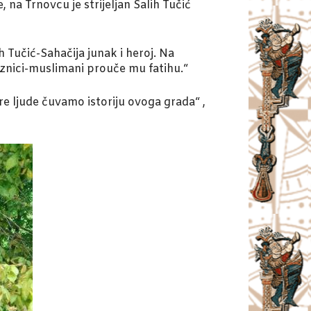
, na Trnovcu je strijeljan Salih Tučić
 Tučić-Sahačija junak i heroj. Na
laznici-muslimani prouče mu fatihu.“
re ljude čuvamo istoriju ovoga grada“ ,