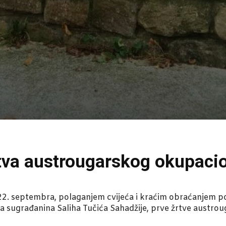
rtva austrougarskog okupaci
22. septembra, polaganjem cvijeća i kraćim obraćanjem p
nja sugrađanina Saliha Tučića Sahadžije, prve žrtve austro