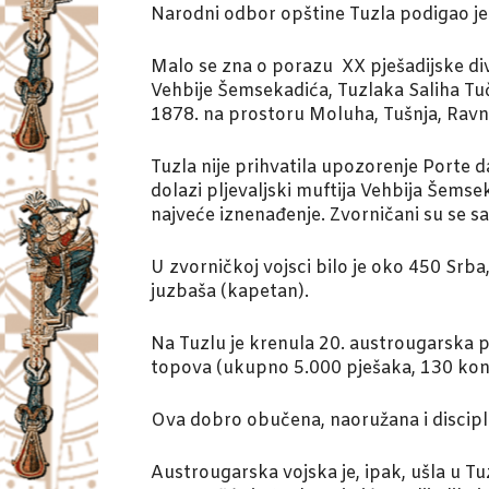
Narodni odbor opštine Tuzla podigao j
Malo se zna o porazu XX pješadijske di
Vehbije Šemsekadića, Tuzlaka Saliha Tuč
1878. na prostoru Moluha, Tušnja, Ravne
Tuzla nije prihvatila upozorenje Porte 
dolazi pljevaljski muftija Vehbija Šemsek
najveće iznenađenje. Zvorničani su se 
U zvorničkoj vojsci bilo je oko 450 Srb
juzbaša (kapetan).
Na Tuzlu je krenula 20. austrougarska pje
topova (ukupno 5.000 pješaka, 130 konj
Ova dobro obučena, naoružana i discipli
Austrougarska vojska je, ipak, ušla u T