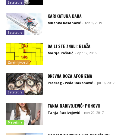
Satatatira
KARIKATURA DANA
Milenko Kosanović
-
feb 5, 2019
Satatatira
DA LI STE ZNALI: BLAŽA
Marija Pašalić
-
apr 12, 2016
Zanimljivosti
DNEVNA DOZA AFORIZMA
Predrag - Peđa Đakonović
-
jul 16, 2017
Satatatira
TANJA RADIVOJEVIĆ: PONOVO
Tanja Radivojević
-
nov 20, 2017
Mesečina