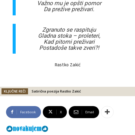
Važno mu je opšti pomor
Da prežive preživari.
Zgranuto se raspituju
Gladna stoka – proleteri,
Kad pitomi preživari
Postadoše takve zveri?!
Rastko Zakić
KLJUČNE REČI
Satirična poezija Rastko Zakić
Facebook
X
Email