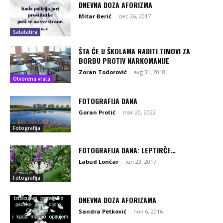
DNEVNA DOZA AFORIZMA
Mitar Đerić
-
dec 26, 2017
Satatatira
ŠTA ĆE U ŠKOLAMA RADITI TIMOVI ZA
BORBU PROTIV NARKOMANIJE
Zoran Todorović
-
avg 31, 2018
Otvorena vrata
FOTOGRAFIJA DANA
Goran Protić
-
mar 20, 2022
Fotografija
FOTOGRAFIJA DANA: LEPTIRČE…
Labud Lončar
-
jun 23, 2017
Fotografija
DNEVNA DOZA AFORIZAMA
Sandra Petković
-
nov 6, 2016