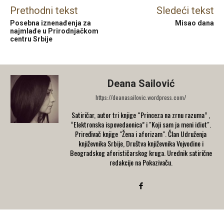
Prethodni tekst
Sledeći tekst
Posebna iznenađenja za
Misao dana
najmlađe u Prirodnjačkom
centru Srbije
Deana Sailović
https://deanasailovic.wordpress.com/
Satiričar, autor tri knjige “Princeza na zrnu razuma” ,
“Elektronska ispovedaonica” i "Koji sam ja meni idiot".
Priređivač knjige "Žena i aforizam". Član Udruženja
književnika Srbije, Društva književnika Vojvodine i
Beogradskog aforističarskog kruga. Urednik satirične
redakcije na Pokazivaču.