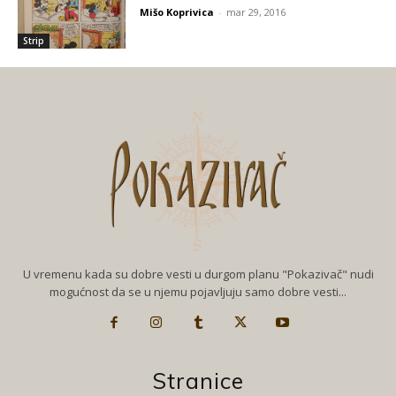
Mišo Koprivica
-
mar 29, 2016
Strip
U vremenu kada su dobre vesti u durgom planu "Pokazivač" nudi
mogućnost da se u njemu pojavljuju samo dobre vesti...
Stranice