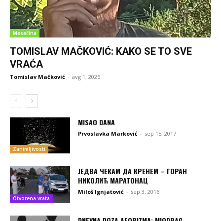
Mesečina
TOMISLAV MAČKOVIĆ: KAKO SE TO SVE
VRAĆA
Tomislav Mačković
-
avg 1, 2026
MISAO DANA
Prvoslavka Marković
-
sep 15, 2017
Zanimljivosti
ЈЕДВА ЧЕКАМ ДА КРЕНЕМ – ГОРАН
НИКОЛИЋ МАРАТОНАЦ
Miloš Ignjatović
-
sep 3, 2016
Otvorena vrata
DNEVNA DOZA AFORIZMA: MIODRAG