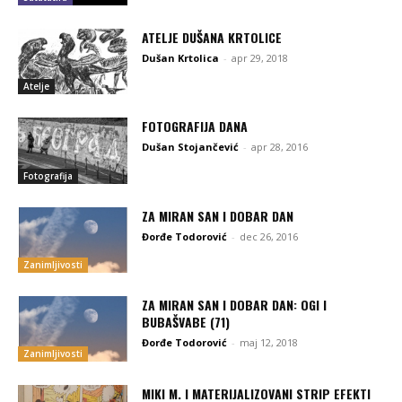
ATELJE DUŠANA KRTOLICE
Dušan Krtolica
-
apr 29, 2018
Atelje
FOTOGRAFIJA DANA
Dušan Stojančević
-
apr 28, 2016
Fotografija
ZA MIRAN SAN I DOBAR DAN
Đorđe Todorović
-
dec 26, 2016
Zanimljivosti
ZA MIRAN SAN I DOBAR DAN: OGI I
BUBAŠVABE (71)
Đorđe Todorović
-
maj 12, 2018
Zanimljivosti
MIKI M. I MATERIJALIZOVANI STRIP EFEKTI