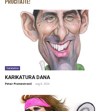
PROČITAJTE!
Satatatira
KARIKATURA DANA
Petar Pismestrović
-
avg 8, 2026