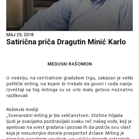
MAJ 29, 2018
Satirična priča Dragutin Minić Karlo
MEDIJSKI RAŠOMON
U nedelju, na centralnom gradskom trgu, zakazan je veliki
politički miting, na kojem bi trebalo da govori i vođa nacije.
Izveštaji sa tog mitinga su se vrlo malo, gotovo neznatno
razlikovali:
Režimski mediji:
„Svenarodni miting je bio veličanstven. Stotine hiljada
ljudi je ovacijama pozdravljalo svaku reč našeg vođe, koji je
apelovao na svest građana i pozvao ih da podrže ovu vlast
koja je nesumnjivo donela prosperitet države. Miting je