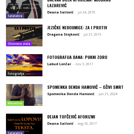
LAZAREVIĆ
Deana Sailović
-
jul 24, 2019
Satatatira
JEZIČKE NEDOUMICE: ZA I PROTIV
Dragana Stojković
-
jul 31, 2015
Otvorena vrata
FOTOGRAFIJA DANA: PUKNI ZORO
Labud Lončar
-
nov 3, 2017
Fotografija
SPOMENKA DENDA HAMOVIĆ – OŽIVI SMRT
Spomenka Denda Hamović
-
jun 21, 2024
Mesečina
DEJAN TOFČEVIĆ AFORIZMI
Deana Sailović
-
avg 10, 2017
Satatatira