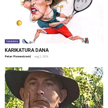
Satatatira
KARIKATURA DANA
Petar Pismestrović
-
avg 2, 2026