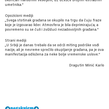
okončan narodnim veseljem, uz učešće brojnih estradnih
umetnika.“
Opozicioni mediji:
„Svega stotinak građana se okupilo na trgu da čuju fraze
koje je izgovarao lider. Atmosfera je bila deprimirajuća, a
povremeno su se čuli i zvižduci nezadovoljnih građana.“
Strani mediji:
„U Srbiji je danas trebalo da se održi miting podrške vođi
nacije, ali je nevreme sprečilo okupljanje građana, pa je ova
manifestacija odložena za neke bolje vremenske uslove.“
­ Dragutin Minić Karlo
Facebook
X
Email