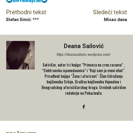
Prethodni tekst
Sledeći tekst
Stefan Simić: ***
Misao dana
Deana Sailović
https://deanasailovic.wordpress.com/
Satiričar, autor tri knjige “Princeza na zrnu razuma” ,
“Elektronska ispovedaonica” i "Koji sam ja meni idiot".
Priređivač knjige "Žena i aforizam". Član Udruženja
književnika Srbije, Društva književnika Vojvodine i
Beogradskog aforističarskog kruga. Urednik satirične
redakcije na Pokazivaču.